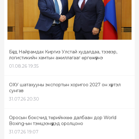
Бүгд Найрамдах Киргиз Улстай худалдаа, тээвэр,
логистикийн хамтын ажиллагааг өргөжүүлнэ
01.08.26 19:35
ОХУ шатахууны экспортын хоригоо 2027 он хүртэл
сунгав
31.07.26 20:30
Оросын боксчид төрийнхөө далбаан дор World
Boxing-ын тэмцээнүүдэд оролцоно
31.07.26 19:07