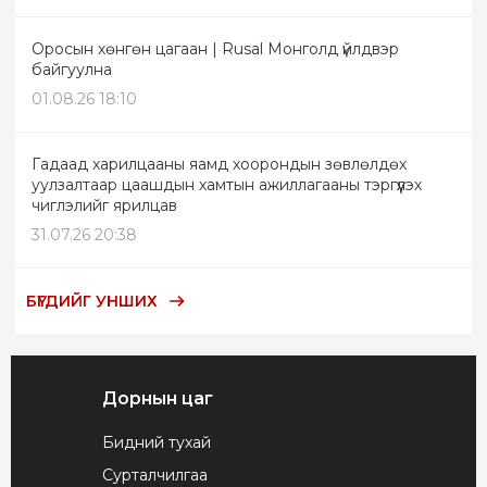
Оросын хөнгөн цагаан | Rusal Монголд үйлдвэр
байгуулна
01.08.26 18:10
Гадаад харилцааны яамд хоорондын зөвлөлдөх
уулзалтаар цаашдын хамтын ажиллагааны тэргүүлэх
чиглэлийг ярилцав
31.07.26 20:38
БҮГДИЙГ УНШИХ
Дорнын цаг
Бидний тухай
Сурталчилгаа