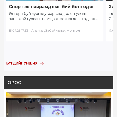
Спорт эв найрамдлыг бий болгодог
Хам
Өнгөрч буй зургадугаар сард олон улсын
Түүх
чанартай гурван ч тэмцээн зохиогдож, гадаад
Яла
орны тамирчид хоорондоо өндөрлөлөө.
Бай
“Солнечное Забайкалье” буюу…
БНХ
,
,
15.07.25 17:53
Анализ
Забайкалье
Монгол
17.05.
БҮГДИЙГ УНШИХ
ОРОС