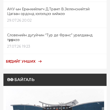
АНУ-ын Ерөнхийлөгч Д.Трамп В.Зеленскийтэй
Цагаан ордонд хэлэлцээ хийжээ
29.07.26 20:02
Словенийн дугуйчин “Тур де Франс” уралдаанд
түрүүлжээ
27.07.26 19:23
БҮГДИЙГ УНШИХ
ӨВӨР БАЙГАЛЬ