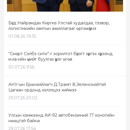
Бүгд Найрамдах Киргиз Улстай худалдаа, тээвэр,
логистикийн хамтын ажиллагааг өргөжүүлнэ
01.08.26 19:35
“Смарт Сэлбэ сити”-г зорилтот бүлэгт хүргэх хүрээнд
м.кв-ийн үнийг буулгах үүрэг өгөв
30.07.26 9:56
АНУ-ын Ерөнхийлөгч Д.Трамп В.Зеленскийтэй
Цагаан ордонд хэлэлцээ хийжээ
29.07.26 20:02
Улсын хэмжээнд АИ-92 автобензиний 17 хоногийн
нөөцтэй байна
29.07.26 17:54