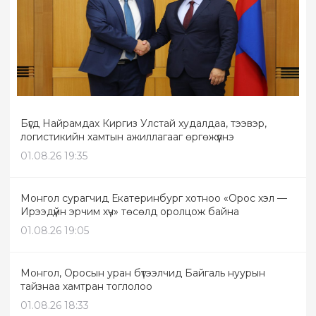
Бүгд Найрамдах Киргиз Улстай худалдаа, тээвэр,
логистикийн хамтын ажиллагааг өргөжүүлнэ
01.08.26 19:35
Монгол сурагчид Екатеринбург хотноо «Орос хэл —
Ирээдүйн эрчим хүч» төсөлд оролцож байна
01.08.26 19:05
Монгол, Оросын уран бүтээлчид Байгаль нуурын
тайзнаа хамтран тоглолоо
01.08.26 18:33