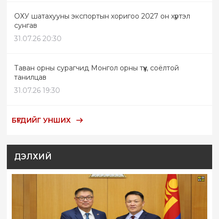
ОХУ шатахууны экспортын хоригоо 2027 он хүртэл
сунгав
31.07.26 20:30
Таван орны сурагчид Монгол орны түүх, соёлтой
танилцав
31.07.26 19:30
БҮГДИЙГ УНШИХ
ДЭЛХИЙ