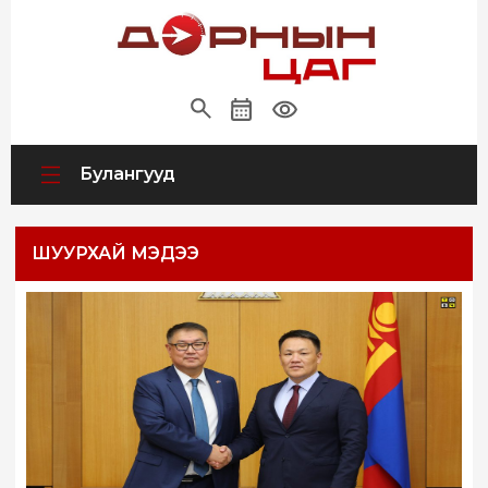
Булангууд
ШУУРХАЙ МЭДЭЭ