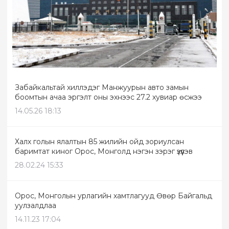
Забайкальтай хиллэдэг Манжуурын авто замын
боомтын ачаа эргэлт оны эхнээс 27.2 хувиар өсжээ
14.05.26 18:13
Халх голын ялалтын 85 жилийн ойд зориулсан
баримтат киног Орос, Монголд нэгэн зэрэг үзүүлэв
28.02.24 15:33
Орос, Монголын урлагийн хамтлагууд Өвөр Байгальд
уулзалдлаа
14.11.23 17:04