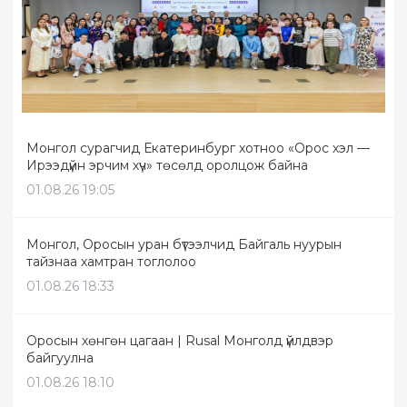
Монгол сурагчид Екатеринбург хотноо «Орос хэл —
Ирээдүйн эрчим хүч» төсөлд оролцож байна
01.08.26 19:05
Монгол, Оросын уран бүтээлчид Байгаль нуурын
тайзнаа хамтран тоглолоо
01.08.26 18:33
Оросын хөнгөн цагаан | Rusal Монголд үйлдвэр
байгуулна
01.08.26 18:10