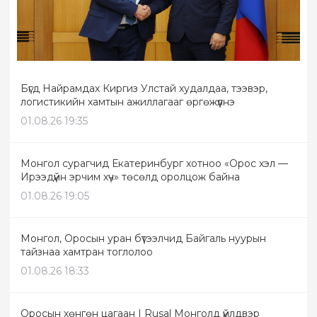
Бүгд Найрамдах Киргиз Улстай худалдаа, тээвэр,
логистикийн хамтын ажиллагааг өргөжүүлнэ
01.08.26 19:35
Монгол сурагчид Екатеринбург хотноо «Орос хэл —
Ирээдүйн эрчим хүч» төсөлд оролцож байна
01.08.26 19:05
Монгол, Оросын уран бүтээлчид Байгаль нуурын
тайзнаа хамтран тоглолоо
01.08.26 18:33
Оросын хөнгөн цагаан | Rusal Монголд үйлдвэр