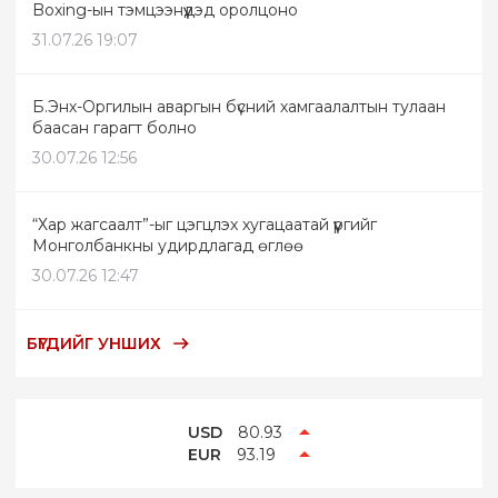
Boxing-ын тэмцээнүүдэд оролцоно
31.07.26 19:07
Б.Энх-Оргилын аваргын бүсний хамгаалалтын тулаан
баасан гарагт болно
30.07.26 12:56
“Хар жагсаалт”-ыг цэгцлэх хугацаатай үүргийг
Монголбанкны удирдлагад өглөө
30.07.26 12:47
БҮГДИЙГ УНШИХ
USD
80.93
EUR
93.19