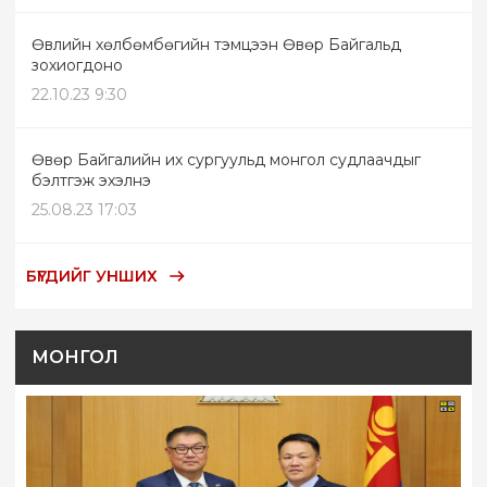
Өвлийн хөлбөмбөгийн тэмцээн Өвөр Байгальд
зохиогдоно
22.10.23 9:30
Өвөр Байгалийн их сургуульд монгол судлаачдыг
бэлтгэж эхэлнэ
25.08.23 17:03
БҮГДИЙГ УНШИХ
МОНГОЛ