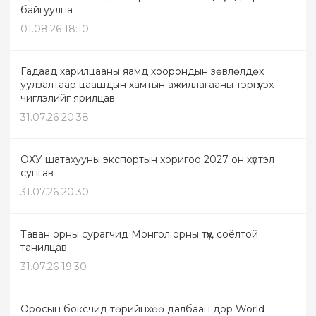
байгуулна
01.08.26 18:10
Гадаад харилцааны яамд хоорондын зөвлөлдөх
уулзалтаар цаашдын хамтын ажиллагааны тэргүүлэх
чиглэлийг ярилцав
31.07.26 20:38
ОХУ шатахууны экспортын хоригоо 2027 он хүртэл
сунгав
31.07.26 20:30
Таван орны сурагчид Монгол орны түүх, соёлтой
танилцав
31.07.26 19:30
Оросын боксчид төрийнхөө далбаан дор World