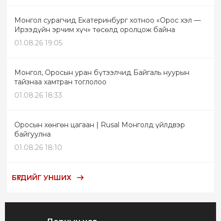
Монгол сурагчид Екатеринбург хотноо «Орос хэл —
Ирээдүйн эрчим хүч» төсөлд оролцож байна
01.08.26 19:05
Монгол, Оросын уран бүтээлчид Байгаль нуурын
тайзнаа хамтран тоглолоо
01.08.26 18:33
Оросын хөнгөн цагаан | Rusal Монголд үйлдвэр
байгуулна
01.08.26 18:10
БҮГДИЙГ УНШИХ