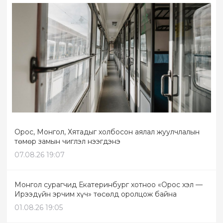
Орос, Монгол, Хятадыг холбосон аялал жуулчлалын
төмөр замын чиглэл нээгдэнэ
07.08.26 19:07
Монгол сурагчид Екатеринбург хотноо «Орос хэл —
Ирээдүйн эрчим хүч» төсөлд оролцож байна
01.08.26 19:05