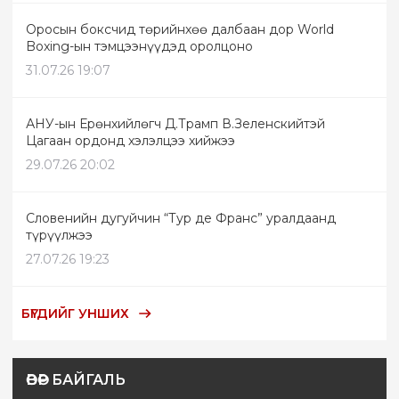
Оросын боксчид төрийнхөө далбаан дор World
Boxing-ын тэмцээнүүдэд оролцоно
31.07.26 19:07
АНУ-ын Ерөнхийлөгч Д.Трамп В.Зеленскийтэй
Цагаан ордонд хэлэлцээ хийжээ
29.07.26 20:02
Словенийн дугуйчин “Тур де Франс” уралдаанд
түрүүлжээ
27.07.26 19:23
БҮГДИЙГ УНШИХ
ӨВӨР БАЙГАЛЬ