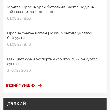
Монгол, Оросын уран бүтээлчид Байгаль нуурын
тайзнаа хамтран тоглолоо
01.08.26 18:33
Оросын хөнгөн цагаан | Rusal Монголд үйлдвэр
байгуулна
01.08.26 18:10
ОХУ шатахууны экспортын хоригоо 2027 он хүртэл
сунгав
31.07.26 20:30
БҮГДИЙГ УНШИХ
ДЭЛХИЙ