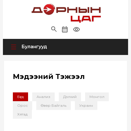
Булангууд
Мэдээний Тэжээл
Бүгд
Анализ
Дэлхий
Монгол
Орос
Өвөр Байгаль
Украин
Хятад