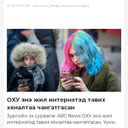
нд…
,
,
15.06.26 14:05
Монгол
Хятад
Шуурхай мэдээ
ОХУ энэ жил интернэтэд тавих
хяналтаа чангатгасан
Зургийн эх сурвалж: ABC News ОХУ энэ жил
интернэтэд тавих хяналтаа чангатгасан. Үүний