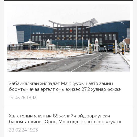
Забайкальтай хиллэдэг Манжуурын авто замын
боомтын ачаа эргэлт оны эхнээс 27.2 хувиар өсжээ
14.05.26 18:13
Халх голын ялалтын 85 жилийн ойд зориулсан
баримтат киног Орос, Монголд нэгэн зэрэг үзүүлэв
28.02.24 15:33