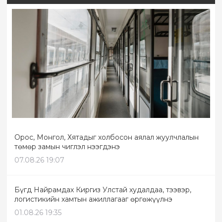
Орос, Монгол, Хятадыг холбосон аялал жуулчлалын
төмөр замын чиглэл нээгдэнэ
07.08.26 19:07
Бүгд Найрамдах Киргиз Улстай худалдаа, тээвэр,
логистикийн хамтын ажиллагааг өргөжүүлнэ
01.08.26 19:35