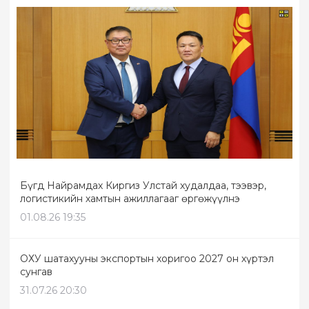
Бүгд Найрамдах Киргиз Улстай худалдаа, тээвэр,
логистикийн хамтын ажиллагааг өргөжүүлнэ
01.08.26 19:35
ОХУ шатахууны экспортын хоригоо 2027 он хүртэл
сунгав
31.07.26 20:30