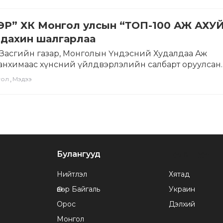
ЭР” ХК Монгол улсын “ТОП-100 АЖ АХУ
 дахин шалгарлаа
Засгийн газар, Монголын Үндэсний Худалдаа Аж
нхимаас хүнсний үйлдвэрлэлийн салбарт оруулсан
, үнэтэй хувь нэмрийг…
,
гол
Мэдээ
Булангууд
Булангууд
Нийтлэл
Хятад
Өвөр Байгаль
Украин
Орос
Дэлхий
Монгол