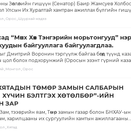
ны Зөвлөлийн гишүүн (Сенатор) Баир Жамсуев Холбо
нгол Улсын Их Хуралтай хамтран ажиллах бүлгийн гиш
,
,
ол
Орос
Шуурхай мэдээ
ад “Мөнх Хөх Тэнгэрийн морьтонгууд” нэ
куудын байгууллага байгуулагдлаа.
ыг Дмитрий Воронин тэргүүлж байгаа бөгөөд түүнд каз
 цол болох подхорунжий (Оросын эзэнт гүрний каз
,
,
ий
Монгол
Орос
ХЯТАДЫН ТӨМӨР ЗАМЫН САЛБАРЫН
 ХҮЧИН БЭЛТГЭХ ХӨТӨЛБӨР”-ИЙН
Н ЗАР
ам, тээврийн яам, Төмөр замын газар болон БНХАУ-ын
м, харилцааны их сургуулийн хамтын ажиллагааны
гжиж…
,
ол
Хятад