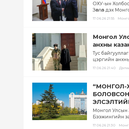
ОХУ-ын Холбоо
Зөвлөл дэх Мо
болон…
17.06.26 21:55
Монг
Монгол Улс
анхны каза
Тус байгууллаг
цэргийн анхны
цэргийн…
17.06.26 21:40
Дэлх
“МОНГОЛ-
БОЛОВСОН
ЭЛСЭЛТИЙ
Монгол Улсын З
Бээжингийн за
хүрээнд хэрэ
17.06.26 21:30
Монг