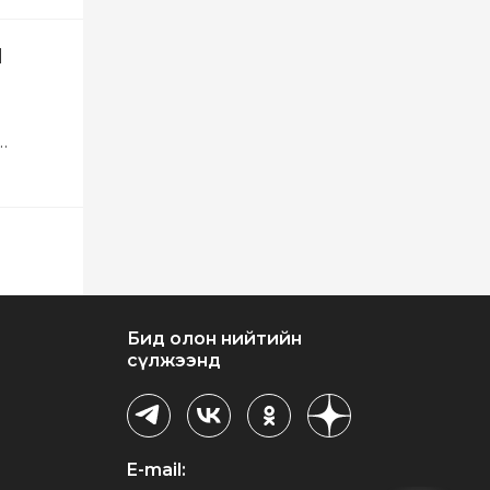
Й
Бид олон нийтийн
сүлжээнд
E-mail: