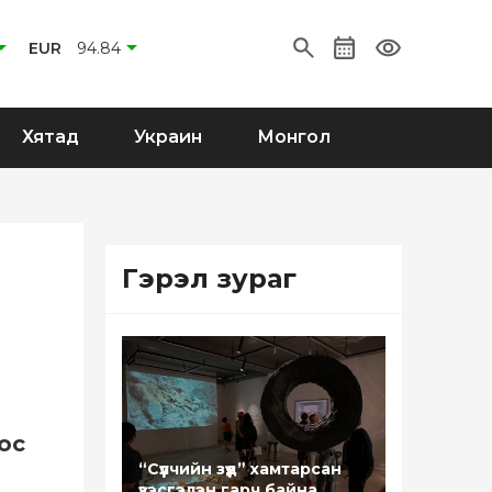
EUR
94.84
Хятад
Украин
Монгол
Гэрэл зураг
ос
“Сүүлчийн зүүд” хамтарсан
үзэсгэлэн гарч байна