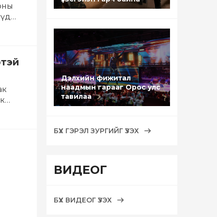
оны
үүд
ртэй
Дэлхийн фижитал
наадмын гарааг Орос улс
ак
тавилаа
ак
БҮХ ГЭРЭЛ ЗУРГИЙГ ҮЗЭХ
ВИДЕОГ
БҮХ ВИДЕОГ ҮЗЭХ