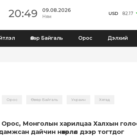
20:49
09.08.2026
USD
82.17
Ням
йтлэл
Өвөр Байгаль
Орос
Дэлхий
Орос
Өвөр Байгаль
Украин
Хятад
 Орос, Монголын харилцаа Халхын голо
дамжсан дайчин нөхөрлөл дээр тогтдог