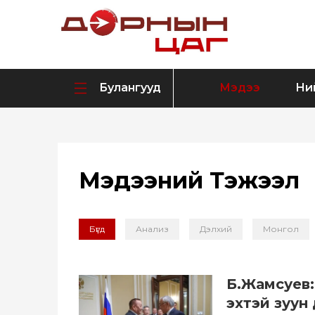
Булангууд
Мэдээ
Ни
Мэдээний Тэжээл
Бүгд
Анализ
Дэлхий
Монгол
Б.Жамсуев:
эхтэй зуун 