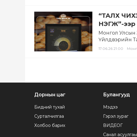
“ТАЛХ ЧИХ
НЭГЖ”-ээр
Монгол Улсын 
Үйлдвэрийн Та
хөгжил дэвшил
17.06.26 21:00
Мон
Дорнын цаг
Булангууд
Бидний тухай
Мэдээ
Сурталчилгаа
Гэрэл зураг
Холбоо барих
ВИДЕОГ
Санал асуулгаы