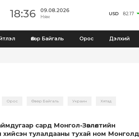
18:36
09.08.2026
USD
82.17
Ням
йтлэл
Өвөр Байгаль
Орос
Дэлхий
Орос
Өвөр Байгаль
Украин
Хятад
аймдугаар сард Монгол-Зөвлөлтийн
 хийсэн тулалдааны тухай ном Монголд