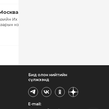
Москвагийн Дорно дахины улсын музей
разийн Их солилцоо: ирээдүйн боломж, хамтын ажил
азарын нэрэмжит Дүрслэх урлагийн музейн захирал, 
лгээ, хамтарсан судалгаа, олон улсын сургалт зохион
Бид олон нийтийн
сүлжээнд
E-mail: