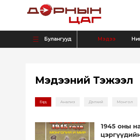
Булангууд
Мэдээ
Ни
Мэдээний Тэжээл
Бүгд
Анализ
Дэлхий
Монгол
1945 оны н
цэргүүдийн