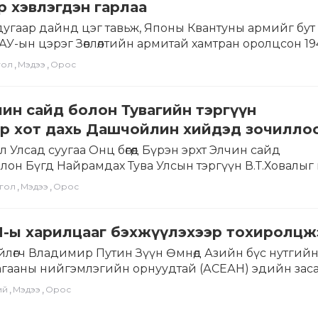
р хэвлэгдэн гарлаа
угаар дайнд цэг тавьж, Японы Квантуны армийг бут
У-ын цэрэг Зөвлөлтийн армитай хамтран оролцсон 19
ар…
,
,
гол
Мэдээ
Орос
ин сайд болон Тувагийн тэргүүн
ар хот дахь Дашчойлин хийдэд зочилло
 Улсад суугаа Онц бөгөөд Бүрэн эрхт Элчин сайд
олон Бүгд Найрамдах Тува Улсын тэргүүн В.Т.Ховалыг
,
,
гол
Мэдээ
Орос
-ы харилцааг бэхжүүлэхээр тохиролцж
йлөгч Владимир Путин Зүүн Өмнөд Азийн бүс нутгий
гааны нийгэмлэгийн орнуудтай (АСЕАН) эдийн засаг
аагаа…
,
,
ий
Мэдээ
Орос