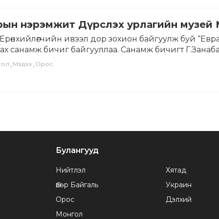
рын нэрэмжит Дүрслэх урлагийн музей 
Ерөнхийлөгчийн ивээл дор зохион байгуулж буй “Ев
ах санамж бичиг байгууллаа. Санамж бичигт Г.Занаб
зурав. Санамж бичигт тусгаснаар талууд
,
,
гол
Мэдээ
Орос
углуулгыг судлах, сурталчлан таниулах, эрдэм шинжи
:…
Булангууд
Булангууд
Нийтлэл
Хятад
Өвөр Байгаль
Украин
Орос
Дэлхий
Монгол