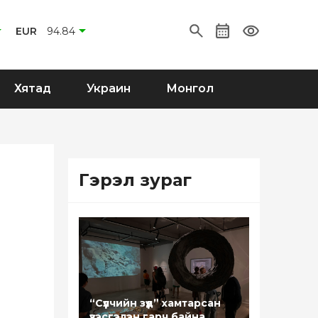
EUR
94.84
Хятад
Украин
Монгол
Гэрэл зураг
“Сүүлчийн зүүд” хамтарсан
үзэсгэлэн гарч байна