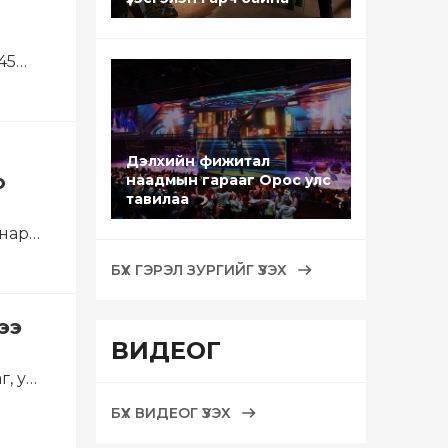
45
Дэлхийн фижитал
о
наадмын гарааг Орос улс
тавилаа
 нар…
БҮХ ГЭРЭЛ ЗУРГИЙГ ҮЗЭХ
ээ
ВИДЕОГ
н
, улс
БҮХ ВИДЕОГ ҮЗЭХ