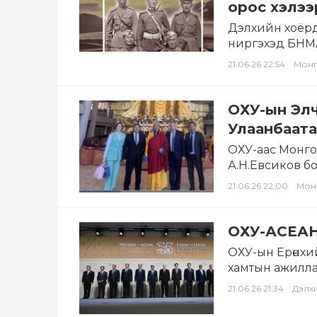
орос хэлээ
Дэлхийн хоёрд
ниргэхэд БНМА
оны наймдуга
21.06.26 22:54
Мон
ОХУ-ын Элч
Улаанбаат
ОХУ-аас Монгол
А.Н.Евсиков б
21.06.26 22:00
Мон
ОХУ-АСЕАН
ОХУ-ын Ерөнхи
хамтын ажилла
төрийн харилц
21.06.26 21:34
Дэлх