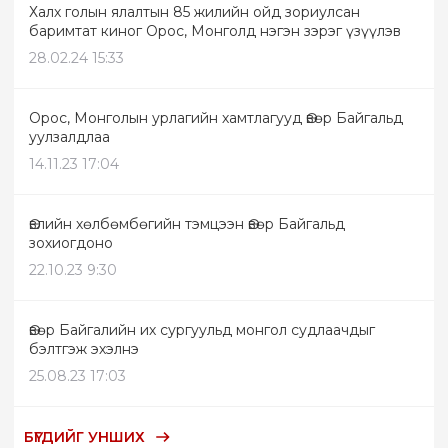
Халх голын ялалтын 85 жилийн ойд зориулсан
баримтат киног Орос, Монголд нэгэн зэрэг үзүүлэв
28.02.24 15:33
Орос, Монголын урлагийн хамтлагууд Өвөр Байгальд
уулзалдлаа
14.11.23 17:04
Өвлийн хөлбөмбөгийн тэмцээн Өвөр Байгальд
зохиогдоно
22.10.23 9:30
Өвөр Байгалийн их сургуульд монгол судлаачдыг
бэлтгэж эхэлнэ
25.08.23 17:03
БҮГДИЙГ УНШИХ