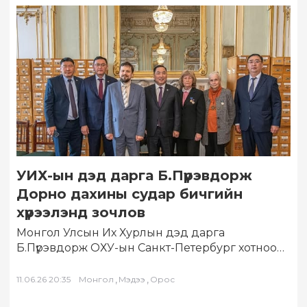
УИХ-ын дэд дарга Б.Пүрэвдорж
Дорно дахины судар бичгийн
хүрээлэнд зочлов
Монгол Улсын Их Хурлын дэд дарга
Б.Пүрэвдорж ОХУ-ын Санкт-Петербург хотноо
болсон Петербургийн олон улсын эдийн
засгийн XXIX чуулга уулзалтад…
,
,
11.06.26 20:35
Монгол
Мэдээ
Орос