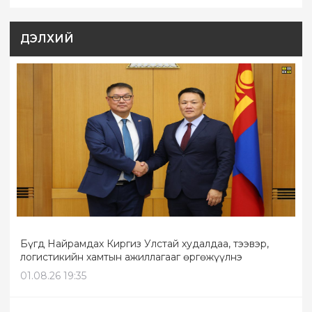
ДЭЛХИЙ
Бүгд Найрамдах Киргиз Улстай худалдаа, тээвэр,
логистикийн хамтын ажиллагааг өргөжүүлнэ
01.08.26 19:35