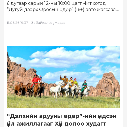
6 дугаар сарын 12-ны 10:00 цагт Чит хотод
“Дугуй дээрх Оросын өдөр” (16+) авто жагсаал
эхэлнэ. Энэхүү баяр нь…
,
11.06.26 19:37
Забайкалье
Мэдээ
“Дэлхийн адууны өдөр”-ийн үндсэн
үйл ажиллагааг Хүй долоо худагт