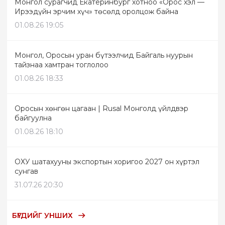
Монгол сурагчид Екатеринбург хотноо «Орос хэл —
Ирээдүйн эрчим хүч» төсөлд оролцож байна
01.08.26 19:05
Монгол, Оросын уран бүтээлчид Байгаль нуурын
тайзнаа хамтран тоглолоо
01.08.26 18:33
Оросын хөнгөн цагаан | Rusal Монголд үйлдвэр
байгуулна
01.08.26 18:10
ОХУ шатахууны экспортын хоригоо 2027 он хүртэл
сунгав
31.07.26 20:30
БҮГДИЙГ УНШИХ