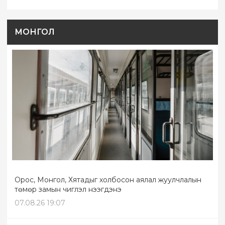
МОНГОЛ
Орос, Монгол, Хятадыг холбосон аялал жуулчлалын
төмөр замын чиглэл нээгдэнэ
07.08.26 19:07