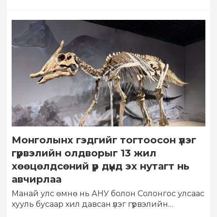
Монголынх гэдгийг тогтоосон үлэг
гүрвэлийн олдворыг 13 жил
хөөцөлдсөний үр дүнд эх нутагт нь
авчирлаа
Манай улс өмнө нь АНУ болон Солонгос улсаас
хууль бусаар хил давсан үлэг гүрвэлийн
олдворыг буцаан авчирч байсан. Энэ…