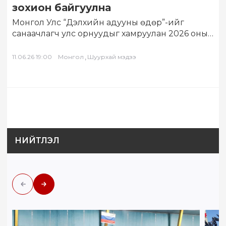
зохион байгуулна
Монгол Улс “Дэлхийн адууны өдөр”-ийг
санаачлагч улс орнуудыг хамруулан 2026 оны
долоодугаар сарын 11-13-нд өргөн хүрээнд
тэмдэглэхээр бэлтгэж байна….
,
11.06.26 19:00
Монгол
Шуурхай мэдээ
НИЙТЛЭЛ