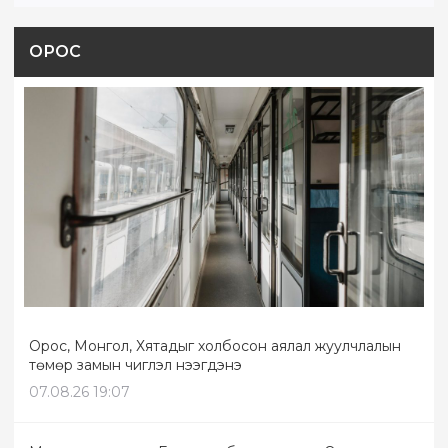
ОРОС
Орос, Монгол, Хятадыг холбосон аялал жуулчлалын
төмөр замын чиглэл нээгдэнэ
07.08.26 19:07