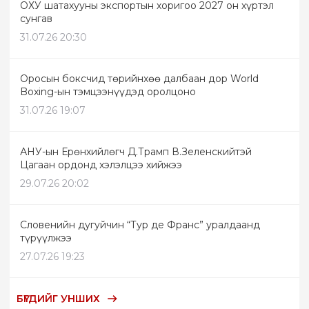
ОХУ шатахууны экспортын хоригоо 2027 он хүртэл
сунгав
31.07.26 20:30
Оросын боксчид төрийнхөө далбаан дор World
Boxing-ын тэмцээнүүдэд оролцоно
31.07.26 19:07
АНУ-ын Ерөнхийлөгч Д.Трамп В.Зеленскийтэй
Цагаан ордонд хэлэлцээ хийжээ
29.07.26 20:02
Словенийн дугуйчин “Тур де Франс” уралдаанд
түрүүлжээ
27.07.26 19:23
БҮГДИЙГ УНШИХ