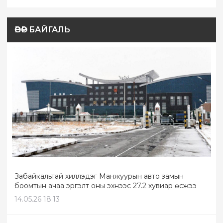
ӨВӨР БАЙГАЛЬ
Забайкальтай хиллэдэг Манжуурын авто замын
боомтын ачаа эргэлт оны эхнээс 27.2 хувиар өсжээ
14.05.26 18:13