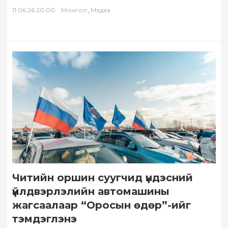
,
11.06.26 20:00
Монгол
Мэдээ
Читийн оршин суугчид үндэсний
үйлдвэрлэлийн автомашины
жагсаалаар “Оросын өдөр”-ийг
тэмдэглэнэ