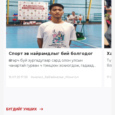
Спорт эв найрамдлыг бий болгодог
Хам
Өнгөрч буй зургадугаар сард олон улсын
Түүх
чанартай гурван ч тэмцээн зохиогдож, гадаад
Ялал
орны тамирчид хоорондоо өндөрлөлөө.
Бай
“Солнечное Забайкалье” буюу…
БНХ
,
,
15.07.25 17:53
Анализ
Забайкалье
Монгол
17.05.
БҮГДИЙГ УНШИХ