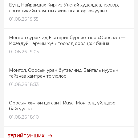
Бүгд Найрамдах Киргиз Улстай худалдаа, тээвэр,
логистикийн хамтын ажиллагааг өргөжүүлнэ
01.08.26 19:35
Монгол сурагчид Екатеринбург хотноо «Орос хэл —
Ирээдүйн эрчим хүч» төсөлд оролцож байна
01.08.26 19:05
Монгол, Оросын уран бүтээлчид Байгаль нуурын
тайзнаа хамтран тоглолоо
01.08.26 18:33
Оросын хөнгөн цагаан | Rusal Монголд үйлдвэр
байгуулна
01.08.26 18:10
БҮГДИЙГ УНШИХ