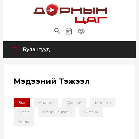
Булангууд
Мэдээний Тэжээл
Бүгд
Анализ
Дэлхий
Монгол
Орос
Өвөр Байгаль
Украин
Хятад