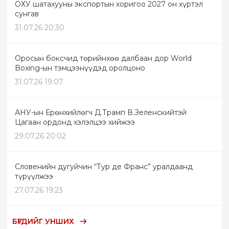
ОХУ шатахууны экспортын хоригоо 2027 он хүртэл
сунгав
31.07.26 20:30
Оросын боксчид төрийнхөө далбаан дор World
Boxing-ын тэмцээнүүдэд оролцоно
31.07.26 19:07
АНУ-ын Ерөнхийлөгч Д.Трамп В.Зеленскийтэй
Цагаан ордонд хэлэлцээ хийжээ
29.07.26 20:02
Словенийн дугуйчин “Тур де Франс” уралдаанд
түрүүлжээ
27.07.26 19:23
БҮГДИЙГ УНШИХ