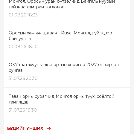
Монгол, Оросын уран бүтээлчид Байгаль нуурын
тайзнаа хамтран тоглолоо
01.08.26 18:33
Оросын хөнгөн цагаан | Rusal Монголд үйлдвэр
байгуулна
01.08.26 18:10
ОХУ шатахууны экспортын хоригоо 2027 он хүртэл
сунгав
31.07.26 20:30
Таван орны сурагчид Монгол орны түүх, соёлтой
танилцав
31.07.26 19:30
БҮГДИЙГ УНШИХ