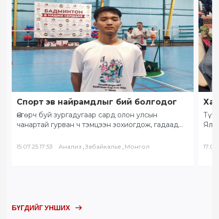
Спорт эв найрамдлыг бий болгодог
Хам
Өнгөрч буй зургадугаар сард олон улсын
Түүх
чанартай гурван ч тэмцээн зохиогдож, гадаад
Ялал
орны тамирчид хоорондоо өндөрлөлөө.
Бай
“Солнечное Забайкалье” буюу…
БНХ
,
,
15.07.25 17:53
Анализ
Забайкалье
Монгол
17.05.
БҮГДИЙГ УНШИХ