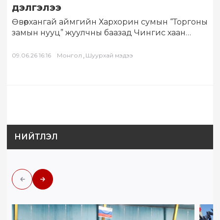
дэлгэлээ
Өвөрхангай аймгийн Хархорин сумын “Торгоны
замын нууц” жуулчны баазад Чингис хаан
Үндэсний музей “Түмэн Амгалант Асар” ХХК
хамтран “Монголчууд…
,
09.06.26 16:16
Монгол
Шуурхай мэдээ
НИЙТЛЭЛ