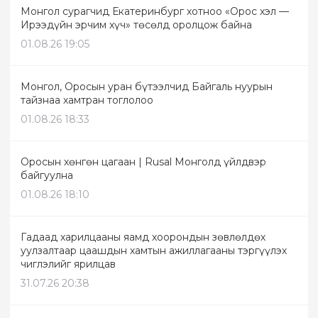
Монгол сурагчид Екатеринбург хотноо «Орос хэл —
Ирээдүйн эрчим хүч» төсөлд оролцож байна
01.08.26 19:05
Монгол, Оросын уран бүтээлчид Байгаль нуурын
тайзнаа хамтран тоглолоо
01.08.26 18:33
Оросын хөнгөн цагаан | Rusal Монголд үйлдвэр
байгуулна
01.08.26 18:10
Гадаад харилцааны яамд хоорондын зөвлөлдөх
уулзалтаар цаашдын хамтын ажиллагааны тэргүүлэх
чиглэлийг ярилцав
31.07.26 20:38