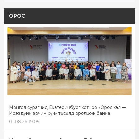
ОРОС
Монгол сурагчид Екатеринбург хотноо «Орос хэл —
Ирээдүйн эрчим хүч» төсөлд оролцож байна
01.08.26 19:05