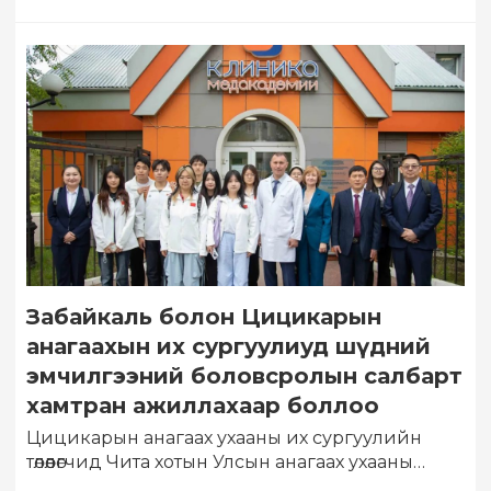
Забайкаль болон Цицикарын
анагаахын их сургуулиуд шүдний
эмчилгээний боловсролын салбарт
хамтран ажиллахаар боллоо
Цицикарын анагаах ухааны их сургуулийн
төлөөлөгчид Чита хотын Улсын анагаах ухааны
академид (ЧГМА) найрамдалт айлчлал хийлээ.