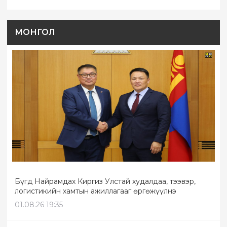
МОНГОЛ
Бүгд Найрамдах Киргиз Улстай худалдаа, тээвэр,
логистикийн хамтын ажиллагааг өргөжүүлнэ
01.08.26 19:35