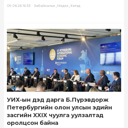
Айлчлалын хүрээнд төлөөлөгчид…
,
,
09.06.26 16:33
Забайкалье
Мэдээ
Хятад
УИХ-ын дэд дарга Б.Пүрэвдорж
Петербургийн олон улсын эдийн
засгийн XXIX чуулга уулзалтад
оролцсон байна