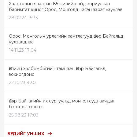
Халх голын ялалтын 85 жилийн ойд зориулсан
баримтат киног Орос, Монголд нэгэн зэрэг үзүүлэв
28.02.24 15:33
Орос, Монголын урлагийн хамтлагууд Өвөр Байгальд
уулзалдлаа
14.11.23 17:04
Өвлийн хөлбөмбөгийн тэмцээн Өвөр Байгальд
зохиогдоно
22.10.23 9:30
Өвөр Байгалийн их сургуульд монгол судлаачдыг
бэлтгэж эхэлнэ
25.08.23 17:03
БҮГДИЙГ УНШИХ