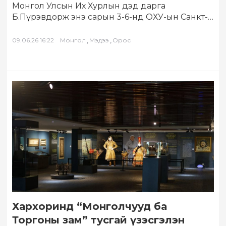
Монгол Улсын Их Хурлын дэд дарга
Б.Пүрэвдорж энэ сарын 3-6-нд ОХУ-ын Санкт-
Петербург хотноо зохион байгуулагдаж буй
Петербургийн олон улсын…
,
,
09.06.26 16:22
Монгол
Мэдээ
Орос
Хархоринд “Монголчууд ба
Торгоны зам” тусгай үзэсгэлэн