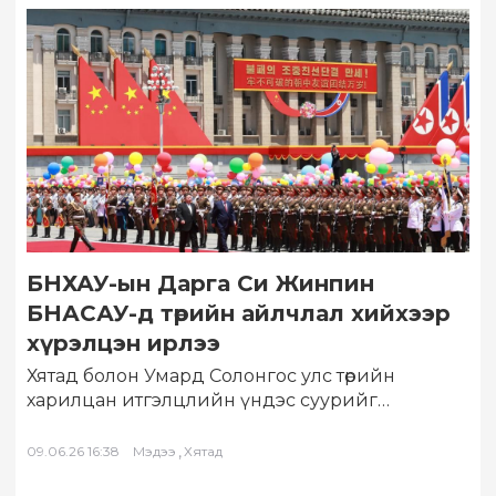
БНХАУ-ын Дарга Си Жинпин
БНАСАУ-д төрийн айлчлал хийхээр
хүрэлцэн ирлээ
Хятад болон Умард Солонгос улс төрийн
харилцан итгэлцлийн үндэс суурийг
бэхжүүлж, бодит хамтын ажиллагааны түвшнээ
ахиулах шаардлагатай гэж Хятадын…
,
09.06.26 16:38
Мэдээ
Хятад