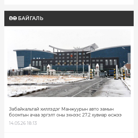
ӨВӨР БАЙГАЛЬ
Забайкальтай хиллэдэг Манжуурын авто замын
боомтын ачаа эргэлт оны эхнээс 27.2 хувиар өсжээ
14.05.26 18:13