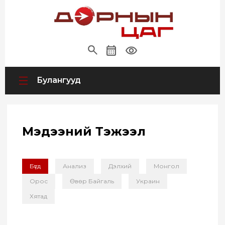
Булангууд
Мэдээний Тэжээл
Бүгд
Анализ
Дэлхий
Монгол
Орос
Өвөр Байгаль
Украин
Хятад