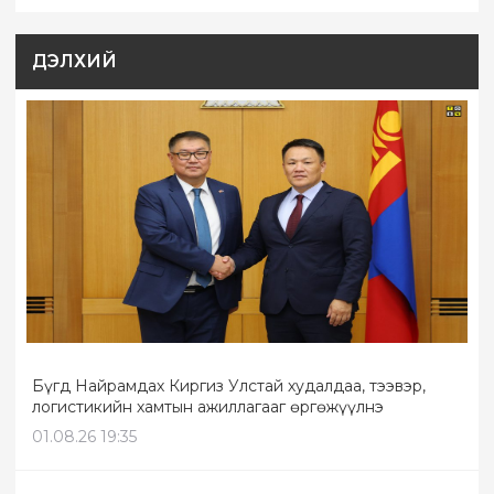
ДЭЛХИЙ
Бүгд Найрамдах Киргиз Улстай худалдаа, тээвэр,
логистикийн хамтын ажиллагааг өргөжүүлнэ
01.08.26 19:35