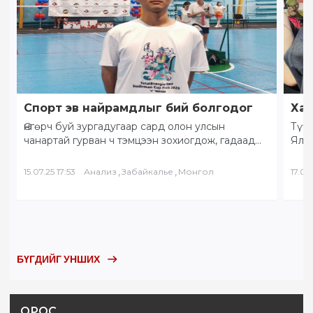
Спорт эв найрамдлыг бий болгодог
Хам
Өнгөрч буй зургадугаар сард олон улсын
Түүх
чанартай гурван ч тэмцээн зохиогдож, гадаад
Ялал
орны тамирчид хоорондоо өндөрлөлөө.
Бай
“Солнечное Забайкалье” буюу…
БНХ
,
,
15.07.25 17:53
Анализ
Забайкалье
Монгол
17.05.
БҮГДИЙГ УНШИХ
ОРОС