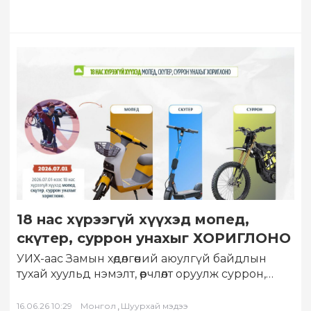
18 нас хүрээгүй хүүхэд мопед,
скүтер, суррон унахыг ХОРИГЛОНО
УИХ-аас Замын хөдөлгөөний аюулгүй байдлын
тухай хуульд нэмэлт, өөрчлөлт оруулж суррон,
скүтэр, мопедын хэрэглээг зохицуулсан. Уг
хуулийн төсөл 2026…
,
16.06.26 10:29
Монгол
Шуурхай мэдээ