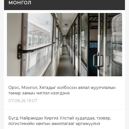
МОНГОЛ
Орос, Монгол, Хятадыг холбосон аялал жуулчлалын
төмөр замын чиглэл нээгдэнэ
07.08.26 19:07
Бүгд Найрамдах Киргиз Улстай худалдаа, тээвэр,
логистикийн хамтын ажиллагааг өргөжүүлнэ