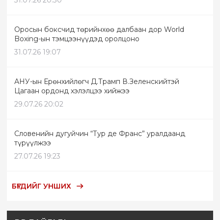
Оросын боксчид төрийнхөө далбаан дор World
Boxing-ын тэмцээнүүдэд оролцоно
31.07.26 19:07
АНУ-ын Ерөнхийлөгч Д.Трамп В.Зеленскийтэй
Цагаан ордонд хэлэлцээ хийжээ
29.07.26 20:02
Словенийн дугуйчин “Тур де Франс” уралдаанд
түрүүлжээ
27.07.26 19:23
БҮГДИЙГ УНШИХ