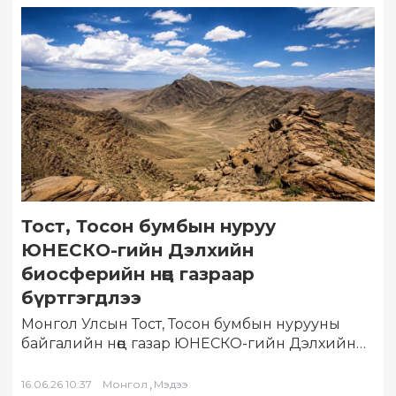
Тост, Тосон бумбын нуруу
ЮНЕСКО-гийн Дэлхийн
биосферийн нөөц газраар
бүртгэгдлээ
Монгол Улсын Тост, Тосон бумбын нурууны
байгалийн нөөц газар ЮНЕСКО-гийн Дэлхийн
биосферийн нөөц газруудын сүлжээнд
бүртгэгдлээ. Энэхүү шийдвэрийг Парагвай…
,
16.06.26 10:37
Монгол
Мэдээ