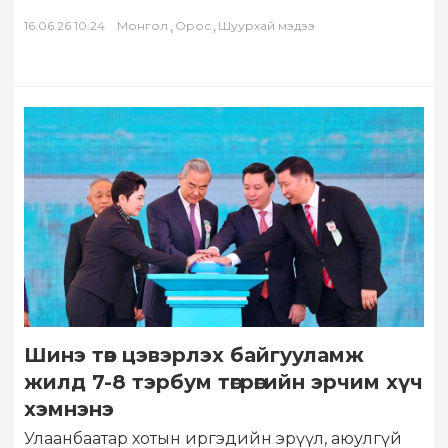
банкны (ОУХОБ) ТУЗ-ийн дарга Г.Н.Потапов
болон…
,
,
16.06.26 10:24
Монгол
Орос
Шуурхай мэдээ
Шинэ төв цэвэрлэх байгууламж
жилд 7-8 тэрбум төгрөгийн эрчим хүч
хэмнэнэ
Улаанбаатар хотын иргэдийн эрүүл, аюулгүй