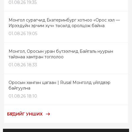
01.08.26 19:35
Монгол сурагчид Екатеринбург хотноо «Орос хэл —
Ирээдүйн эрчим хүч» төсөлд оролцож байна
01.08.26 19:05
Монгол, Оросын уран бүтээлчид Байгаль нуурын
тайзнаа хамтран тоглолоо
01.08.26 18:33
Оросын хөнгөн цагаан | Rusal Монголд үйлдвэр
байгуулна
01.08.26 18:10
БҮГДИЙГ УНШИХ