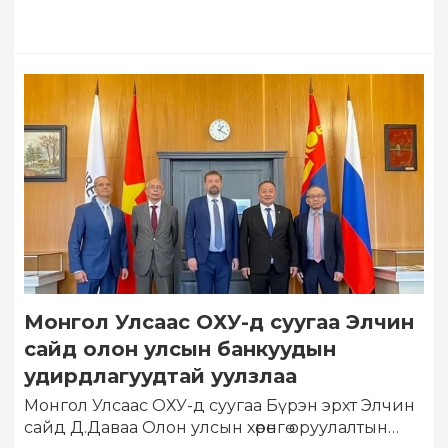
Монгол Улсаас ОХУ-д суугаа Элчин
сайд олон улсын банкуудын
удирдлагуудтай уулзлаа
Монгол Улсаас ОХУ-д суугаа Бүрэн эрхт Элчин
сайд Д.Даваа Олон улсын хөрөнгө оруулалтын