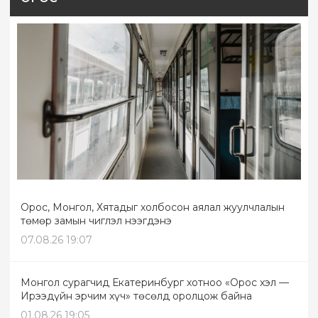
Орос, Монгол, Хятадыг холбосон аялал жуулчлалын
төмөр замын чиглэл нээгдэнэ
07.08.26 19:07
Монгол сурагчид Екатеринбург хотноо «Орос хэл —
Ирээдүйн эрчим хүч» төсөлд оролцож байна
01.08.26 19:05