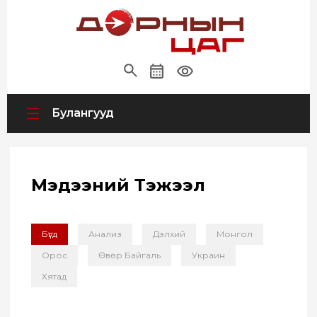
Булангууд
Мэдээний Тэжээл
Бүгд
Анализ
Дэлхий
Монгол
Орос
Өвөр Байгаль
Украин
Хятад