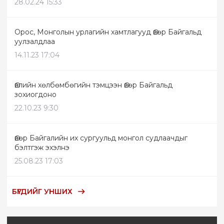
28.02.24 15:33
Орос, Монголын урлагийн хамтлагууд Өвөр Байгальд
уулзалдлаа
14.11.23 17:04
Өвлийн хөлбөмбөгийн тэмцээн Өвөр Байгальд
зохиогдоно
22.10.23 9:30
Өвөр Байгалийн их сургуульд монгол судлаачдыг
бэлтгэж эхэлнэ
25.08.23 17:03
БҮГДИЙГ УНШИХ