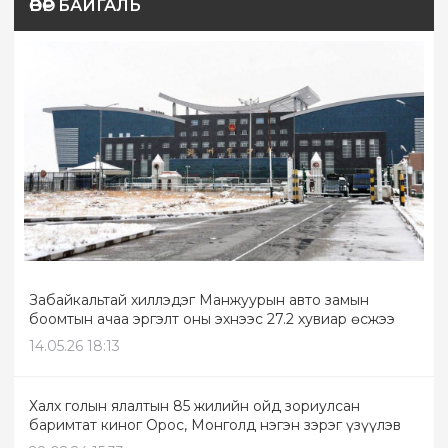
ӨВӨР БАЙГАЛЬ
Забайкальтай хиллэдэг Манжуурын авто замын
боомтын ачаа эргэлт оны эхнээс 27.2 хувиар өсжээ
14.05.26 18:13
Халх голын ялалтын 85 жилийн ойд зориулсан
баримтат киног Орос, Монголд нэгэн зэрэг үзүүлэв