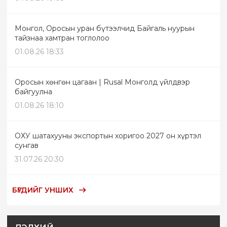
Монгол, Оросын уран бүтээлчид Байгаль нуурын
тайзнаа хамтран тоглолоо
01.08.26 18:33
Оросын хөнгөн цагаан | Rusal Монголд үйлдвэр
байгуулна
01.08.26 18:10
ОХУ шатахууны экспортын хоригоо 2027 он хүртэл
сунгав
31.07.26 20:30
БҮГДИЙГ УНШИХ