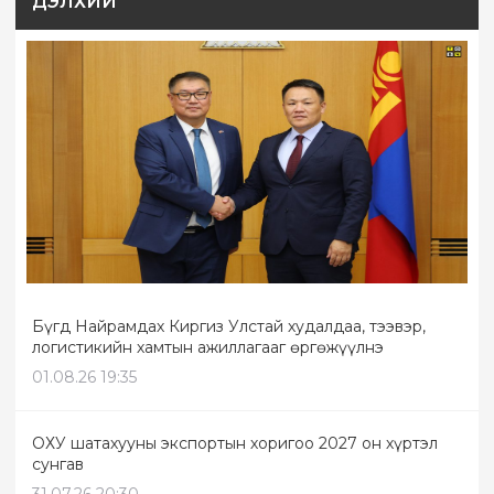
ДЭЛХИЙ
Бүгд Найрамдах Киргиз Улстай худалдаа, тээвэр,
логистикийн хамтын ажиллагааг өргөжүүлнэ
01.08.26 19:35
ОХУ шатахууны экспортын хоригоо 2027 он хүртэл
сунгав
31.07.26 20:30