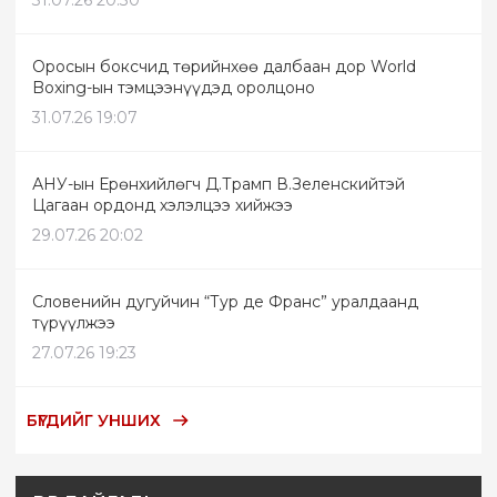
Оросын боксчид төрийнхөө далбаан дор World
Boxing-ын тэмцээнүүдэд оролцоно
31.07.26 19:07
АНУ-ын Ерөнхийлөгч Д.Трамп В.Зеленскийтэй
Цагаан ордонд хэлэлцээ хийжээ
29.07.26 20:02
Словенийн дугуйчин “Тур де Франс” уралдаанд
түрүүлжээ
27.07.26 19:23
БҮГДИЙГ УНШИХ