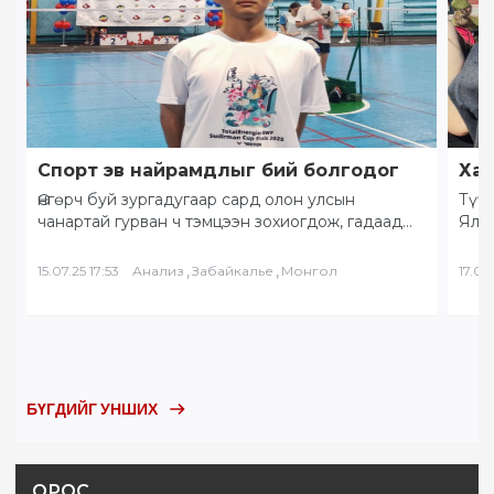
Спорт эв найрамдлыг бий болгодог
Хам
Өнгөрч буй зургадугаар сард олон улсын
Түүх
чанартай гурван ч тэмцээн зохиогдож, гадаад
Ялал
орны тамирчид хоорондоо өндөрлөлөө.
Бай
“Солнечное Забайкалье” буюу…
БНХ
,
,
15.07.25 17:53
Анализ
Забайкалье
Монгол
17.05.
БҮГДИЙГ УНШИХ
ОРОС