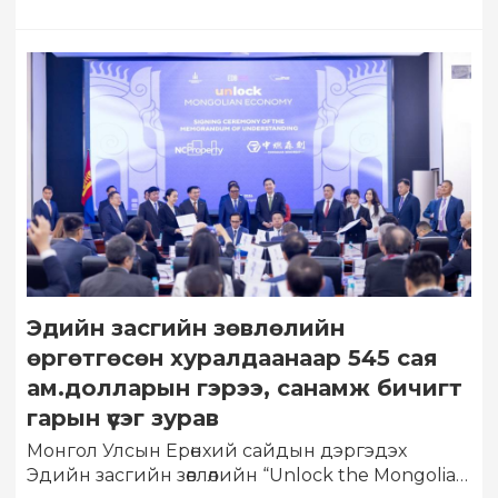
Эдийн засгийн зөвлөлийн
өргөтгөсөн хуралдаанаар 545 сая
ам.долларын гэрээ, санамж бичигт
гарын үсэг зурав
Монгол Улсын Ерөнхий сайдын дэргэдэх
Эдийн засгийн зөвлөлийн “Unlock the Mongolian