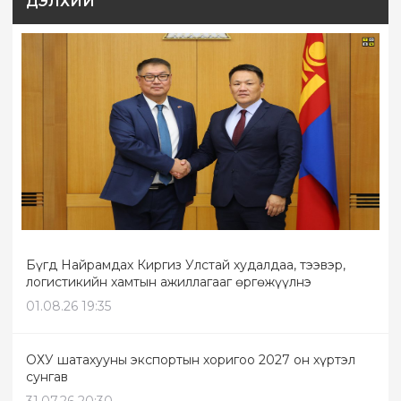
ДЭЛХИЙ
Бүгд Найрамдах Киргиз Улстай худалдаа, тээвэр,
логистикийн хамтын ажиллагааг өргөжүүлнэ
01.08.26 19:35
ОХУ шатахууны экспортын хоригоо 2027 он хүртэл
сунгав
31.07.26 20:30