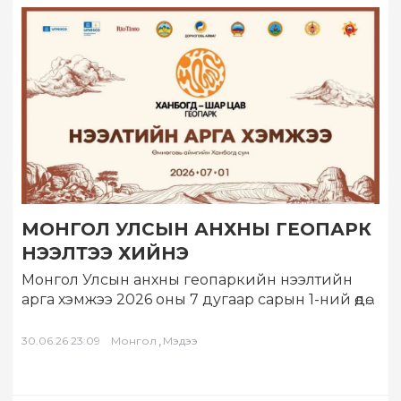
МОНГОЛ УЛСЫН АНХНЫ ГЕОПАРК
НЭЭЛТЭЭ ХИЙНЭ
Монгол Улсын анхны геопаркийн нээлтийн
арга хэмжээ 2026 оны 7 дугаар сарын 1-ний өдөр
Өмнөговь аймгийн Ханбогд суманд болно….
,
30.06.26 23:09
Монгол
Мэдээ