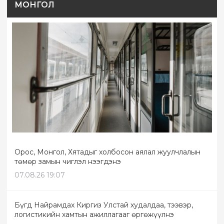
МОНГОЛ
Орос, Монгол, Хятадыг холбосон аялал жуулчлалын
төмөр замын чиглэл нээгдэнэ
07.08.26 19:07
Бүгд Найрамдах Киргиз Улстай худалдаа, тээвэр,
логистикийн хамтын ажиллагааг өргөжүүлнэ