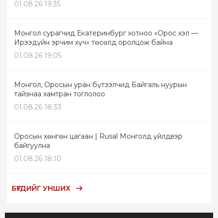
01.08.26 19:35
Монгол сурагчид Екатеринбург хотноо «Орос хэл —
Ирээдүйн эрчим хүч» төсөлд оролцож байна
01.08.26 19:05
Монгол, Оросын уран бүтээлчид Байгаль нуурын
тайзнаа хамтран тоглолоо
01.08.26 18:33
Оросын хөнгөн цагаан | Rusal Монголд үйлдвэр
байгуулна
01.08.26 18:10
БҮГДИЙГ УНШИХ