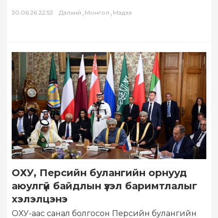
economy” өргөтгөсөн хуралдаанд гадаадын 120
гаруй хөрөнгө оруулагч,…
,
,
30.06.26 22:53
Дэлхий
Монгол
Мэдээ
ОХУ, Персийн булангийн орнууд
аюулгүй байдлын үзэл баримтлалыг
хэлэлцэнэ
ОХУ-аас санал болгосон Персийн булангийн