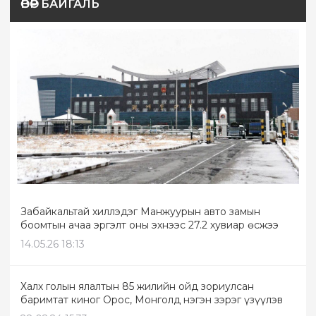
ӨВӨР БАЙГАЛЬ
Забайкальтай хиллэдэг Манжуурын авто замын
боомтын ачаа эргэлт оны эхнээс 27.2 хувиар өсжээ
14.05.26 18:13
Халх голын ялалтын 85 жилийн ойд зориулсан
баримтат киног Орос, Монголд нэгэн зэрэг үзүүлэв