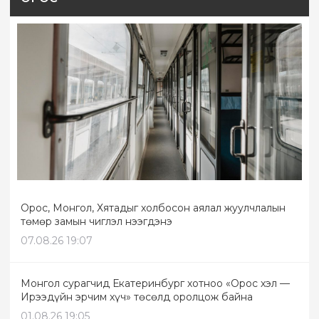
Орос, Монгол, Хятадыг холбосон аялал жуулчлалын
төмөр замын чиглэл нээгдэнэ
07.08.26 19:07
Монгол сурагчид Екатеринбург хотноо «Орос хэл —
Ирээдүйн эрчим хүч» төсөлд оролцож байна
01.08.26 19:05