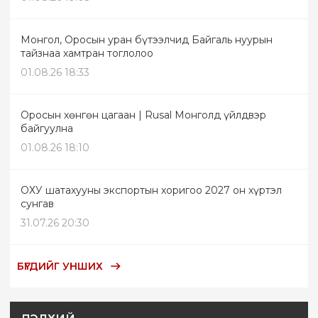
Монгол, Оросын уран бүтээлчид Байгаль нуурын
тайзнаа хамтран тоглолоо
01.08.26 18:33
Оросын хөнгөн цагаан | Rusal Монголд үйлдвэр
байгуулна
01.08.26 18:10
ОХУ шатахууны экспортын хоригоо 2027 он хүртэл
сунгав
31.07.26 20:30
БҮГДИЙГ УНШИХ