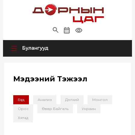
Булангууд
Мэдээний Тэжээл
Бүгд
Анализ
Дэлхий
Монгол
Орос
Өвөр Байгаль
Украин
Хятад