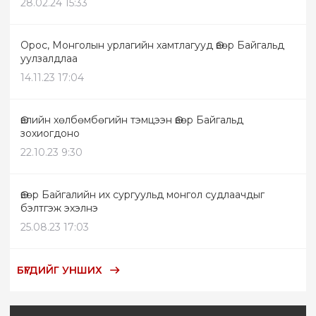
28.02.24 15:33
Орос, Монголын урлагийн хамтлагууд Өвөр Байгальд
уулзалдлаа
14.11.23 17:04
Өвлийн хөлбөмбөгийн тэмцээн Өвөр Байгальд
зохиогдоно
22.10.23 9:30
Өвөр Байгалийн их сургуульд монгол судлаачдыг
бэлтгэж эхэлнэ
25.08.23 17:03
БҮГДИЙГ УНШИХ