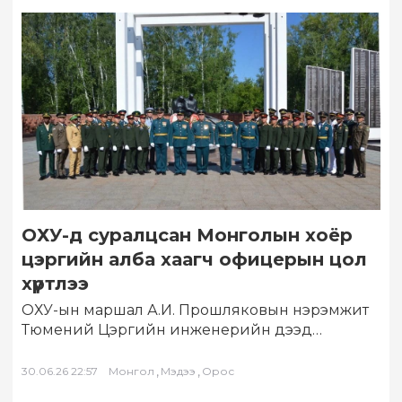
ОХУ-д суралцсан Монголын хоёр
цэргийн алба хаагч офицерын цол
хүртлээ
ОХУ-ын маршал А.И. Прошляковын нэрэмжит
Тюмений Цэргийн инженерийн дээд
командын сургууль ээлжит төгсөлтөө хийлээ.
Оросын сонсогчдын хамт Монгол Улсын…
,
,
30.06.26 22:57
Монгол
Мэдээ
Орос