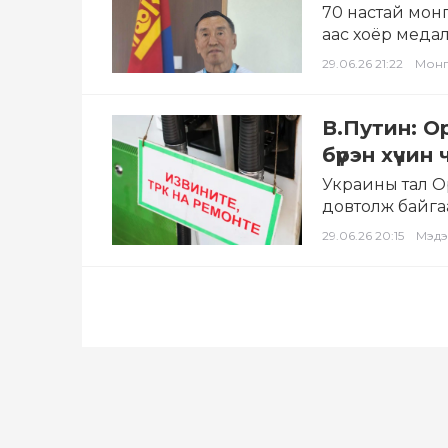
70 настай мон
аас хоёр медал
29.06.26 21:22
Мон
В.Путин: О
бүрэн хүчи
Украины тал О
довтолж байга
томоохон үйлдв
29.06.26 20:15
Мэдэ