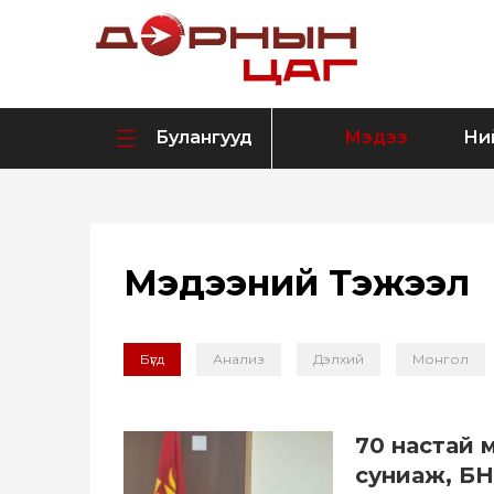
Булангууд
Мэдээ
Ни
Мэдээний Тэжээл
Бүгд
Анализ
Дэлхий
Монгол
70 настай 
суниаж, БН