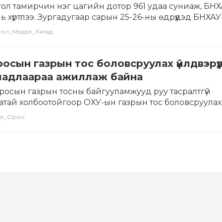
гол тамирчин нэг цагийн дотор 961 удаа суниаж, БНХ
ь хүртлээ. Зургадугаар сарын 25-26-ны өдрүүдэд БНХА
,
,
гол
Мэдээ
Хятад
росын газрын тос боловсруулах үйлдвэрүү
н чадлаараа ажиллаж байна
росын газрын тосны байгууламжууд руу тасралтгүй
атай холбоотойгоор ОХУ-ын газрын тос боловсруулах
эрүүдийн хүчин чадлыг…
,
э
Орос