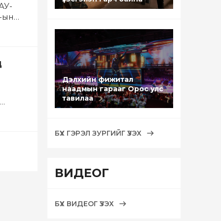
АУ-
У-ын…
д
Дэлхийн фижитал
наадмын гарааг Орос улс
тавилаа
БҮХ ГЭРЭЛ ЗУРГИЙГ ҮЗЭХ
ВИДЕОГ
БҮХ ВИДЕОГ ҮЗЭХ