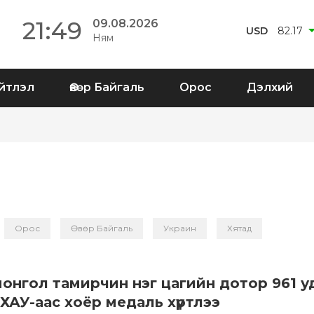
21:49
09.08.2026
USD
82.17
Ням
йтлэл
Өвөр Байгаль
Орос
Дэлхий
Орос
Өвөр Байгаль
Украин
Хятад
монгол тамирчин нэг цагийн дотор 961 у
ХАУ-аас хоёр медаль хүртлээ