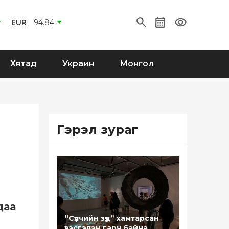
EUR
94.84
Хятад
Украин
Монгол
Гэрэл зураг
даа
“Сүүлчийн зүүд” хамтарсан
үзэсгэлэн гарч байна