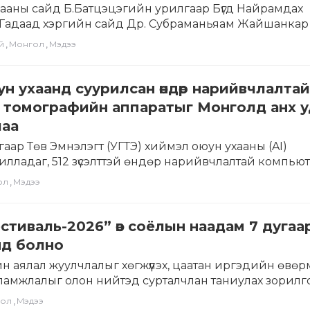
ааны сайд Б.Батцэцэгийн урилгаар Бүгд Найрамдах
 Гадаад хэргийн сайд Др. Субраманьяам Жайшанкар
…
,
,
й
Монгол
Мэдээ
н ухаанд суурилсан өндөр нарийвчлалтай
 томографийн аппаратыг Монголд анх у
лаа
аар Төв Эмнэлэгт (УГТЭ) хиймэл оюун ухааны (AI)
илладаг, 512 зүсэлттэй өндөр нарийвчлалтай компью
КТ) аппаратыг…
,
ол
Мэдээ
стиваль-2026” өв соёлын наадам 7 дугаа
нд болно
н аялал жуулчлалыг хөгжүүлэх, цаатан иргэдийн өвө
 уламжлалыг олон нийтэд сурталчлан таниулах зорилг
,
ол
Мэдээ