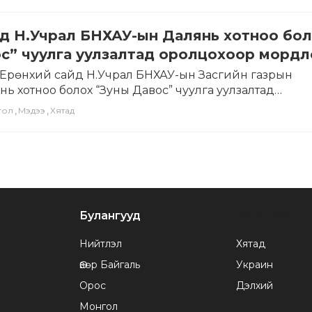
йд Н.Учрал БНХАУ-ын Далянь хотноо бо
с” чуулга уулзалтад оролцохоор морд
Ерөнхий сайд Н.Учрал БНХАУ-ын Засгийн газрын
ь хотноо болох “Зуны Давос” чуулга уулзалтад
нөөдөр мордлоо. Энэ жилийн…
,
,
гол
Мэдээ
Хятад
Булангууд
Булангууд
Нийтлэл
Хятад
Өвөр Байгаль
Украин
Орос
Дэлхий
Монгол