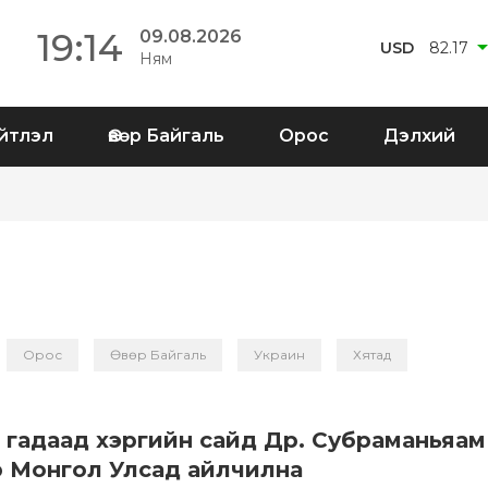
19:14
09.08.2026
USD
82.17
Ням
йтлэл
Өвөр Байгаль
Орос
Дэлхий
Орос
Өвөр Байгаль
Украин
Хятад
 гадаад хэргийн сайд Др. Субраманьяам
 Монгол Улсад айлчилна