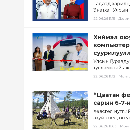
Гадаад харилц
Энэтхэг Улсын
оны 06 дугаар
22.06.26 11:15
Дэлхи
Хиймэл оюу
компьютер
суурилуул
Улсын Гуравдуг
тусламжтай аж
томографийн (
22.06.26 11:12
Монг
“Цаатан фе
сарын 6-7-
Хөвсгөл нутгий
ахуй соёл, өв
жил бүр…
22.06.26 11:03
Монг