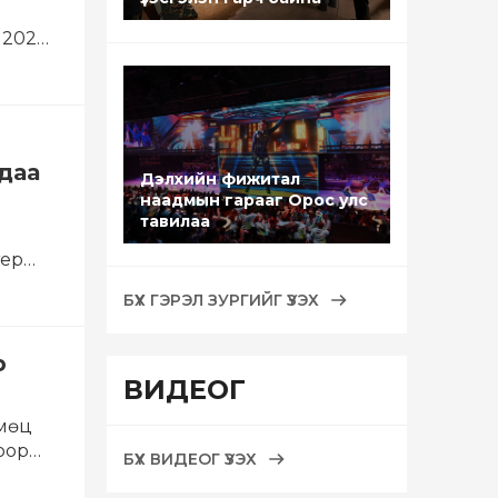
 2026
даа
Дэлхийн фижитал
наадмын гарааг Орос улс
тавилаа
тер
БҮХ ГЭРЭЛ ЗУРГИЙГ ҮЗЭХ
р
ВИДЕОГ
рмөц
оор
БҮХ ВИДЕОГ ҮЗЭХ