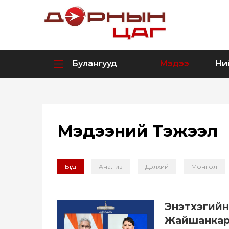
Булангууд
Мэдээ
Ни
Мэдээний Тэжээл
Бүгд
Анализ
Дэлхий
Монгол
Энэтхэгийн
Жайшанкар