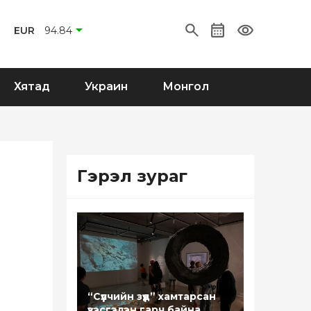
EUR
94.84
Хятад
Украин
Монгол
Гэрэл зураг
“Сүүлчийн зүүд” хамтарсан
үзэсгэлэн гарч байна