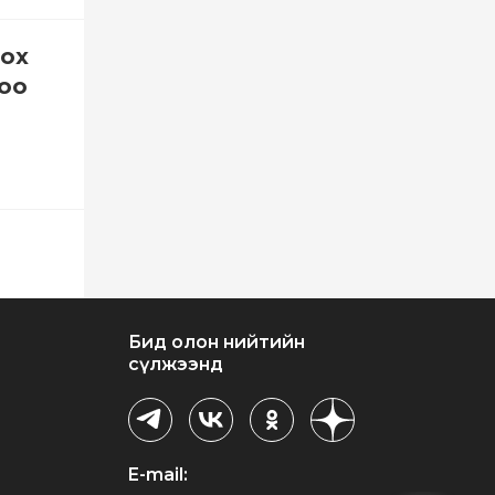
лох
лоо
Бид олон нийтийн
сүлжээнд
E-mail: