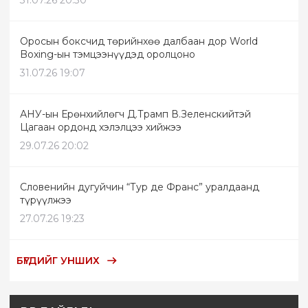
Оросын боксчид төрийнхөө далбаан дор World
Boxing-ын тэмцээнүүдэд оролцоно
31.07.26 19:07
АНУ-ын Ерөнхийлөгч Д.Трамп В.Зеленскийтэй
Цагаан ордонд хэлэлцээ хийжээ
29.07.26 20:02
Словенийн дугуйчин “Тур де Франс” уралдаанд
түрүүлжээ
27.07.26 19:23
БҮГДИЙГ УНШИХ