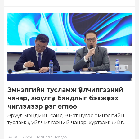
Эмнэлгийн тусламж үйлчилгээний
чанар, аюулгүй байдлыг бэхжүүлэх
чиглэлээр үүрэг өглөө
Эрүүл мэндийн сайд Э.Батшугар эмнэлгийн
тусламж, үйлчилгээний чанар, хүртээмжийг
нэмэгдүүлэх, ажилтнуудын сахилга,
хариуцлагыг сайжруулах чиглэлээр албан
,
03.06.26 13:45
Монгол
Мэдээ