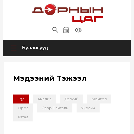
Булангууд
Мэдээний Тэжээл
Бүгд
Анализ
Дэлхий
Монгол
Орос
Өвөр Байгаль
Украин
Хятад