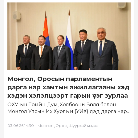
Монгол, Оросын парламентын
дарга нар хамтын ажиллагааны хэд
хэдэн хэлэлцээрт гарын үсэг зурлаа
ОХУ-ын Төрийн Дум, Холбооны Зөвлөл болон
Монгол Улсын Их Хурлын (УИХ) дэд дарга нар
хоёр улсын парламентын хамтын
ажиллагааны…
,
,
03.06.26 14:30
Монгол
Орос
Шуурхай мэдээ