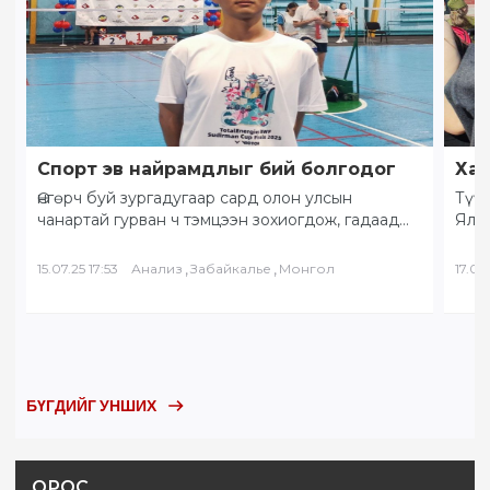
Спорт эв найрамдлыг бий болгодог
Хам
Өнгөрч буй зургадугаар сард олон улсын
Түүх
чанартай гурван ч тэмцээн зохиогдож, гадаад
Ялал
орны тамирчид хоорондоо өндөрлөлөө.
Бай
“Солнечное Забайкалье” буюу…
БНХ
,
,
15.07.25 17:53
Анализ
Забайкалье
Монгол
17.05.
БҮГДИЙГ УНШИХ
ОРОС