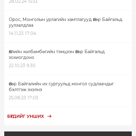
28.02.24 15:33
Орос, Монголын урлагийн хамтлагууд Өвөр Байгальд
уулзалдлаа
14.11.23 17:04
Өвлийн хөлбөмбөгийн тэмцээн Өвөр Байгальд
зохиогдоно
22.10.23 9:30
Өвөр Байгалийн их сургуульд монгол судлаачдыг
бэлтгэж эхэлнэ
25.08.23 17:03
БҮГДИЙГ УНШИХ