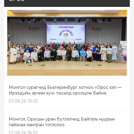
Монгол сурагчид Екатеринбург хотноо «Орос хэл —
Ирээдүйн эрчим хүч» төсөлд оролцож байна
01.08.26 19:05
Монгол, Оросын уран бүтээлчид Байгаль нуурын
тайзнаа хамтран тоглолоо
01.08.26 18:33