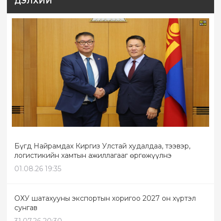
ДЭЛХИЙ
Бүгд Найрамдах Киргиз Улстай худалдаа, тээвэр,
логистикийн хамтын ажиллагааг өргөжүүлнэ
01.08.26 19:35
ОХУ шатахууны экспортын хоригоо 2027 он хүртэл
сунгав
31.07.26 20:30