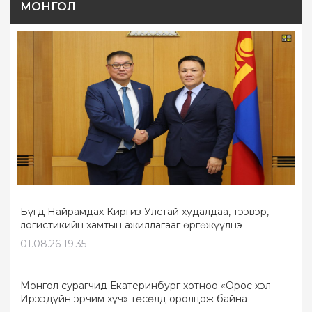
МОНГОЛ
Бүгд Найрамдах Киргиз Улстай худалдаа, тээвэр,
логистикийн хамтын ажиллагааг өргөжүүлнэ
01.08.26 19:35
Монгол сурагчид Екатеринбург хотноо «Орос хэл —
Ирээдүйн эрчим хүч» төсөлд оролцож байна