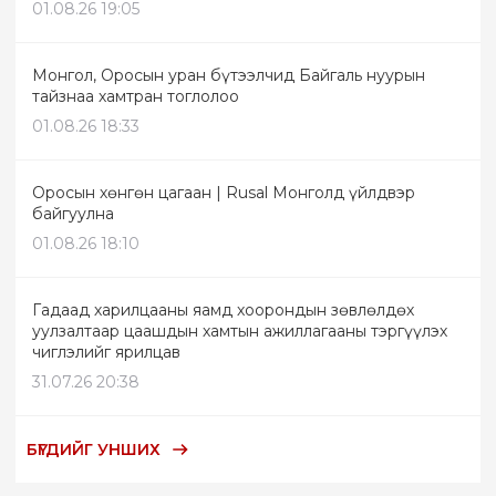
01.08.26 19:05
Монгол, Оросын уран бүтээлчид Байгаль нуурын
тайзнаа хамтран тоглолоо
01.08.26 18:33
Оросын хөнгөн цагаан | Rusal Монголд үйлдвэр
байгуулна
01.08.26 18:10
Гадаад харилцааны яамд хоорондын зөвлөлдөх
уулзалтаар цаашдын хамтын ажиллагааны тэргүүлэх
чиглэлийг ярилцав
31.07.26 20:38
БҮГДИЙГ УНШИХ