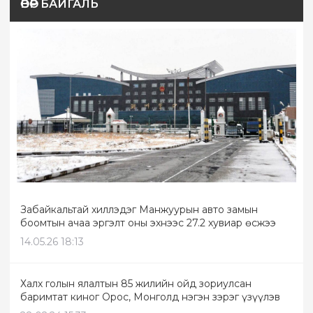
ӨВӨР БАЙГАЛЬ
Забайкальтай хиллэдэг Манжуурын авто замын
боомтын ачаа эргэлт оны эхнээс 27.2 хувиар өсжээ
14.05.26 18:13
Халх голын ялалтын 85 жилийн ойд зориулсан
баримтат киног Орос, Монголд нэгэн зэрэг үзүүлэв