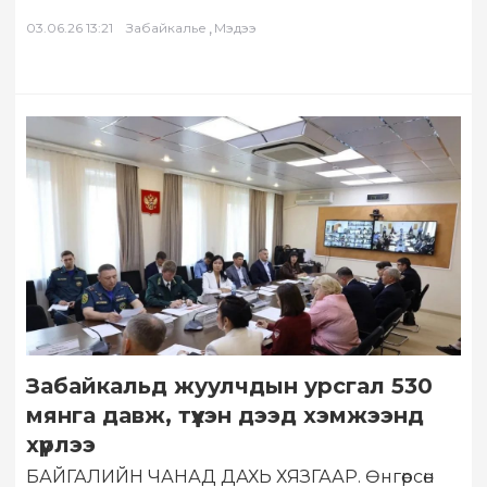
тусгай сургалт амжилттай өндөрлөлөө. Сургалтад
хамрагдсан Забайкальеийн улсын их
,
03.06.26 13:21
Забайкалье
Мэдээ
сургуулийн…
Забайкальд жуулчдын урсгал 530
мянга давж, түүхэн дээд хэмжээнд
хүрлээ
БАЙГАЛИЙН ЧАНАД ДАХЬ ХЯЗГААР. Өнгөрсөн