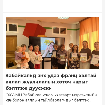
даалгавар гаргалаа. Тус…
Забайкальд анх удаа франц хэлтэй
аялал жуулчлалын хөтөч нарыг
бэлтгэж дуусжээ
ОХУ-ЫН Забайкальском хязгаарт мэргэжлийн
хөтөч болон аяллын тайлбарлагчдыг бэлтгэх