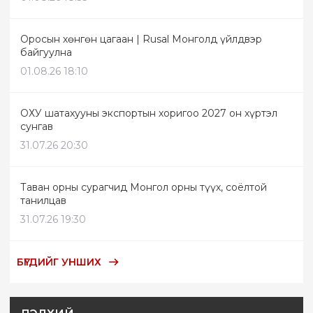
Оросын хөнгөн цагаан | Rusal Монголд үйлдвэр
байгуулна
01.08.26 18:10
ОХУ шатахууны экспортын хоригоо 2027 он хүртэл
сунгав
31.07.26 20:30
Таван орны сурагчид Монгол орны түүх, соёлтой
танилцав
31.07.26 19:30
БҮГДИЙГ УНШИХ