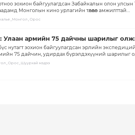
отноо зохион байгуулагдсан Забайкалын олон улсын 
адамд Монголын кино урлагийн төлөөлөл амжилттай
э….
,
,
калье
Монгол
Орос
: Улаан армийн 75 дайчны шарилыг олж
бүс нутагт зохион байгуулагдсан эрлийн экспедици
мийн 75 дайчин, удирдах бүрэлдэхүүний шарилыг о
,
,
гол
Орос
Шуурхай мэдээ