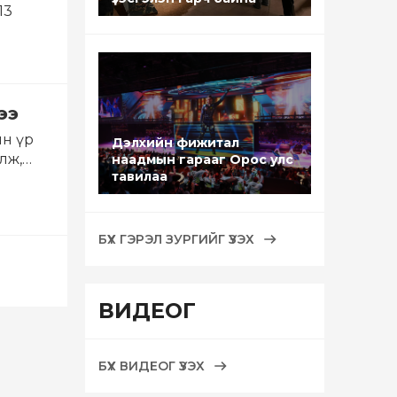
13
ээ
йн үр
Дэлхийн фижитал
лж,
наадмын гарааг Орос улс
тавилаа
БҮХ ГЭРЭЛ ЗУРГИЙГ ҮЗЭХ
ВИДЕОГ
БҮХ ВИДЕОГ ҮЗЭХ