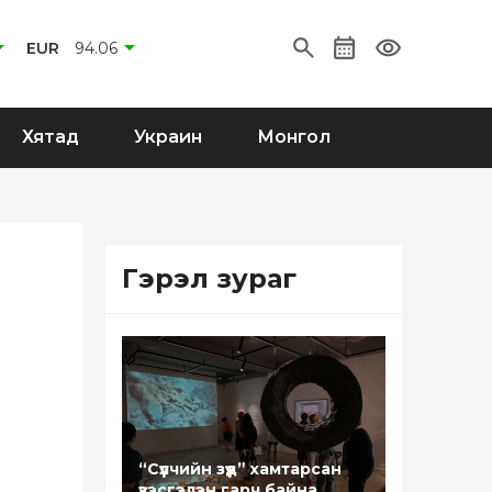
EUR
94.06
Хятад
Украин
Монгол
Гэрэл зураг
“Сүүлчийн зүүд” хамтарсан
үзэсгэлэн гарч байна