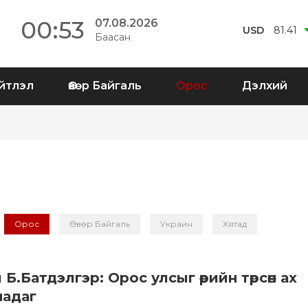
00:53
07.08.2026
USD
81.41
Баасан
йтлэл
Өвөр Байгаль
Орос
Дэлхий
Орос
Өвөр Байгаль
Украин
Хятад
Б.Батдэлгэр: Орос улсыг өөрийн төрсөн ах
надаг