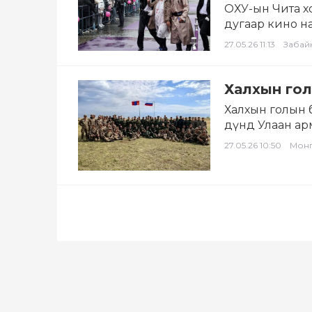
ОХУ-ын Чита х
дугаар кино на
оролцоод ирлэ
27.05.26 11:13
Забай
Халхын гол
Халхын голын 
дүнд Улаан ар
илрүүлсэн…
27.05.26 10:50
Мон