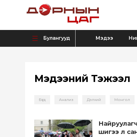
Булангууд
Мэдээ
Ни
Мэдээний Тэжээл
Бүгд
Анализ
Дэлхий
Монгол
Найруулагч 
шигээ л са