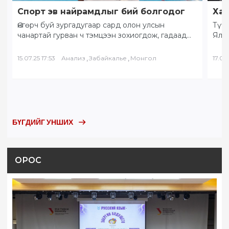
Спорт эв найрамдлыг бий болгодог
Хам
Өнгөрч буй зургадугаар сард олон улсын
Түүх
чанартай гурван ч тэмцээн зохиогдож, гадаад
Ялал
орны тамирчид хоорондоо өндөрлөлөө.
Бай
“Солнечное Забайкалье” буюу…
БНХ
,
,
15.07.25 17:53
Анализ
Забайкалье
Монгол
17.05.
БҮГДИЙГ УНШИХ
ОРОС