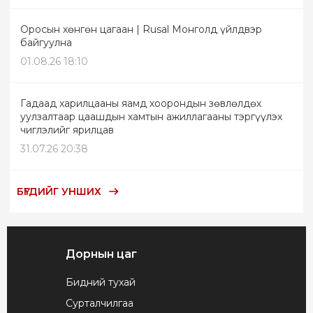
Оросын хөнгөн цагаан | Rusal Монголд үйлдвэр
байгуулна
01.08.26 18:10
Гадаад харилцааны яамд хоорондын зөвлөлдөх
уулзалтаар цаашдын хамтын ажиллагааны тэргүүлэх
чиглэлийг ярилцав
31.07.26 20:38
БҮГДИЙГ УНШИХ
Дорнын цаг
Бидний тухай
Сурталчилгаа