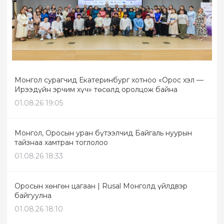
Монгол сурагчид Екатеринбург хотноо «Орос хэл —
Ирээдүйн эрчим хүч» төсөлд оролцож байна
01.08.26 19:05
Монгол, Оросын уран бүтээлчид Байгаль нуурын
тайзнаа хамтран тоглолоо
01.08.26 18:33
Оросын хөнгөн цагаан | Rusal Монголд үйлдвэр
байгуулна
01.08.26 18:10