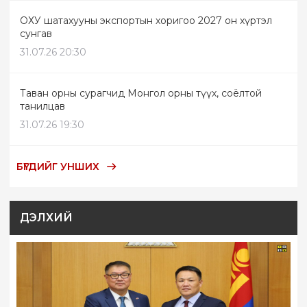
ОХУ шатахууны экспортын хоригоо 2027 он хүртэл
сунгав
31.07.26 20:30
Таван орны сурагчид Монгол орны түүх, соёлтой
танилцав
31.07.26 19:30
БҮГДИЙГ УНШИХ
ДЭЛХИЙ