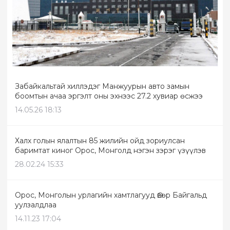
Забайкальтай хиллэдэг Манжуурын авто замын
боомтын ачаа эргэлт оны эхнээс 27.2 хувиар өсжээ
14.05.26 18:13
Халх голын ялалтын 85 жилийн ойд зориулсан
баримтат киног Орос, Монголд нэгэн зэрэг үзүүлэв
28.02.24 15:33
Орос, Монголын урлагийн хамтлагууд Өвөр Байгальд
уулзалдлаа
14.11.23 17:04