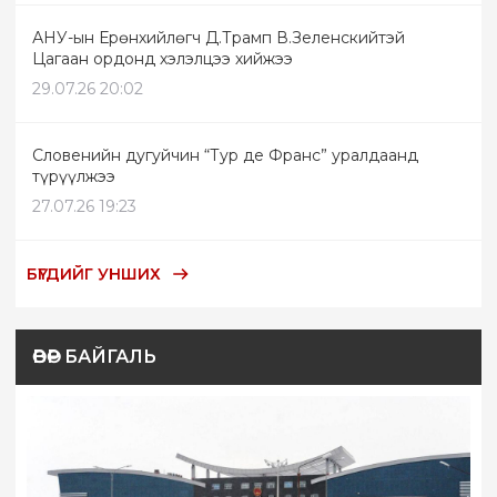
АНУ-ын Ерөнхийлөгч Д.Трамп В.Зеленскийтэй
Цагаан ордонд хэлэлцээ хийжээ
29.07.26 20:02
Словенийн дугуйчин “Тур де Франс” уралдаанд
түрүүлжээ
27.07.26 19:23
БҮГДИЙГ УНШИХ
ӨВӨР БАЙГАЛЬ