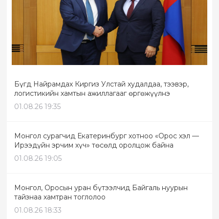
Бүгд Найрамдах Киргиз Улстай худалдаа, тээвэр,
логистикийн хамтын ажиллагааг өргөжүүлнэ
01.08.26 19:35
Монгол сурагчид Екатеринбург хотноо «Орос хэл —
Ирээдүйн эрчим хүч» төсөлд оролцож байна
01.08.26 19:05
Монгол, Оросын уран бүтээлчид Байгаль нуурын
тайзнаа хамтран тоглолоо
01.08.26 18:33