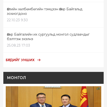
Өвлийн хөлбөмбөгийн тэмцээн Өвөр Байгальд
зохиогдоно
22.10.23 9:30
Өвөр Байгалийн их сургуульд монгол судлаачдыг
бэлтгэж эхэлнэ
25.08.23 17:03
БҮГДИЙГ УНШИХ
МОНГОЛ