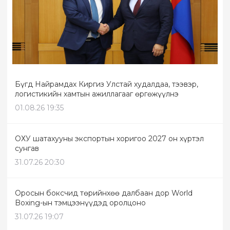
Бүгд Найрамдах Киргиз Улстай худалдаа, тээвэр,
логистикийн хамтын ажиллагааг өргөжүүлнэ
01.08.26 19:35
ОХУ шатахууны экспортын хоригоо 2027 он хүртэл
сунгав
31.07.26 20:30
Оросын боксчид төрийнхөө далбаан дор World
Boxing-ын тэмцээнүүдэд оролцоно
31.07.26 19:07