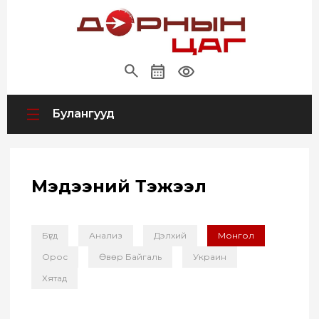
Булангууд
Мэдээний Тэжээл
Бүгд
Анализ
Дэлхий
Монгол
Орос
Өвөр Байгаль
Украин
Хятад