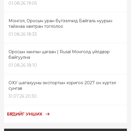
01.08.26 19:05
Монгол, Оросын уран бүтээлчид Байгаль нуурын
тайзнаа хамтран тоглолоо
01.08.26 18:33
Оросын хөнгөн цагаан | Rusal Монголд үйлдвэр
байгуулна
01.08.26 18:10
ОХУ шатахууны экспортын хоригоо 2027 он хүртэл
сунгав
31.07.26 20:30
БҮГДИЙГ УНШИХ