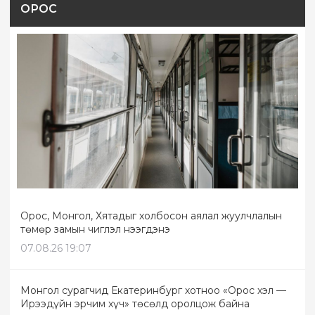
ОРОС
Орос, Монгол, Хятадыг холбосон аялал жуулчлалын
төмөр замын чиглэл нээгдэнэ
07.08.26 19:07
Монгол сурагчид Екатеринбург хотноо «Орос хэл —
Ирээдүйн эрчим хүч» төсөлд оролцож байна