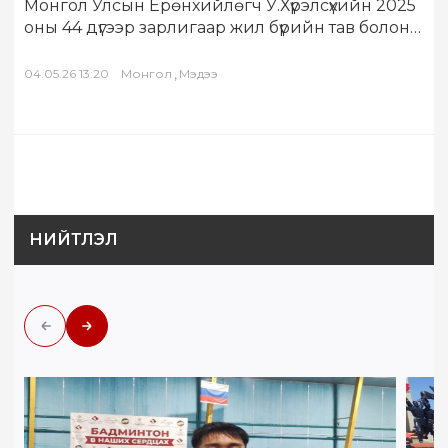
Монгол Улсын Ерөнхийлөгч У.Хүрэлсүхийн 2025
оны 44 дүгээр зарлигаар жил бүрийн тав болон
есдүгээр сарын бямба, ням гаргийг “Тэрбум…
,
04.05.26 13:20
Монгол
Мэдээ
НИЙТЛЭЛ