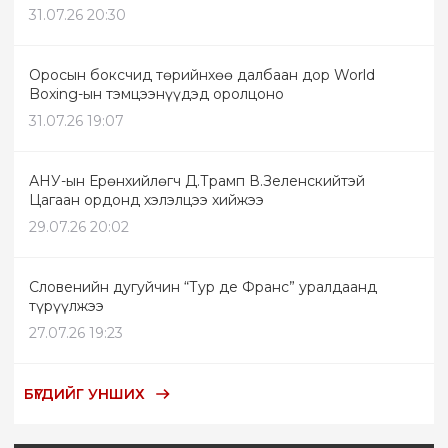
31.07.26 20:30
Оросын боксчид төрийнхөө далбаан дор World
Boxing-ын тэмцээнүүдэд оролцоно
31.07.26 19:07
АНУ-ын Ерөнхийлөгч Д.Трамп В.Зеленскийтэй
Цагаан ордонд хэлэлцээ хийжээ
29.07.26 20:02
Словенийн дугуйчин “Тур де Франс” уралдаанд
түрүүлжээ
27.07.26 19:23
БҮГДИЙГ УНШИХ