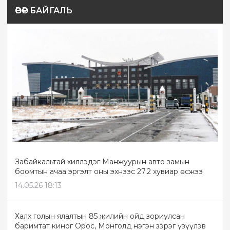
ӨВӨР БАЙГАЛЬ
Забайкальтай хиллэдэг Манжуурын авто замын
боомтын ачаа эргэлт оны эхнээс 27.2 хувиар өсжээ
14.05.26 18:13
Халх голын ялалтын 85 жилийн ойд зориулсан
баримтат киног Орос, Монголд нэгэн зэрэг үзүүлэв