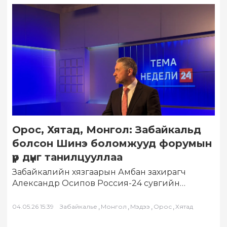
Орос, Хятад, Монгол: Забайкальд
болсон Шинэ боломжууд форумын
үр дүнг танилцууллаа
Забайкалийн хязгаарын Амбан захирагч
Александр Осипов Россия-24 сувгийн
нэвтрүүлэгт оролцож, тус бүс нутагт зохион
байгуулагдсан Гадаад эдийн засгийн Шинэ…
,
,
,
,
04.05.26 15:39
Забайкалье
Монгол
Мэдээ
Орос
Хятад