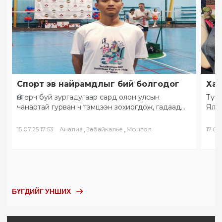
Спорт эв найрамдлыг бий болгодог
Хам
Өнгөрч буй зургадугаар сард олон улсын
Түүх
чанартай гурван ч тэмцээн зохиогдож, гадаад
Ялал
орны тамирчид хоорондоо өндөрлөлөө.
Бай
“Солнечное Забайкалье” буюу…
БНХ
,
,
15.07.25 17:53
Анализ
Забайкалье
Монгол
17.05.
БҮГДИЙГ УНШИХ