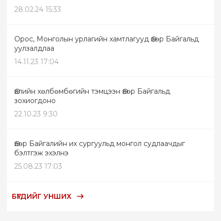
28.02.24 15:33
Орос, Монголын урлагийн хамтлагууд Өвөр Байгальд
уулзалдлаа
14.11.23 17:04
Өвлийн хөлбөмбөгийн тэмцээн Өвөр Байгальд
зохиогдоно
22.10.23 9:30
Өвөр Байгалийн их сургуульд монгол судлаачдыг
бэлтгэж эхэлнэ
25.08.23 17:03
БҮГДИЙГ УНШИХ