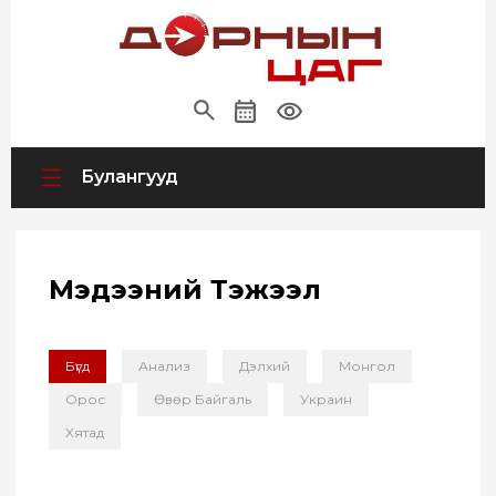
Булангууд
Мэдээний Тэжээл
Бүгд
Анализ
Дэлхий
Монгол
Орос
Өвөр Байгаль
Украин
Хятад