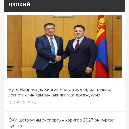
ДЭЛХИЙ
Бүгд Найрамдах Киргиз Улстай худалдаа, тээвэр,
логистикийн хамтын ажиллагааг өргөжүүлнэ
01.08.26 19:35
ОХУ шатахууны экспортын хоригоо 2027 он хүртэл
сунгав