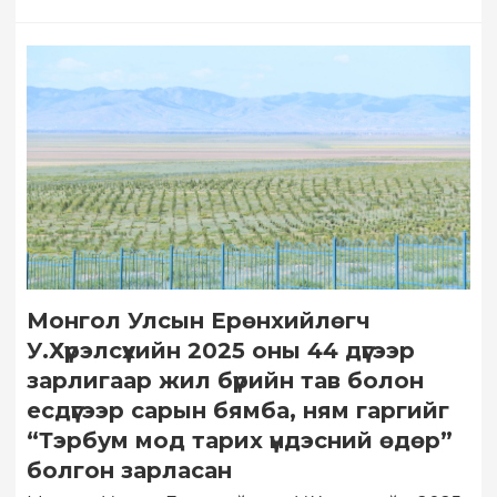
Монгол Улсын Ерөнхийлөгч
У.Хүрэлсүхийн 2025 оны 44 дүгээр
зарлигаар жил бүрийн тав болон
есдүгээр сарын бямба, ням гаргийг
“Тэрбум мод тарих үндэсний өдөр”
болгон зарласан