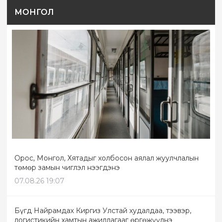
МОНГОЛ
Орос, Монгол, Хятадыг холбосон аялал жуулчлалын
төмөр замын чиглэл нээгдэнэ
07.08.26 19:07
Бүгд Найрамдах Киргиз Улстай худалдаа, тээвэр,
логистикийн хамтын ажиллагааг өргөжүүлнэ