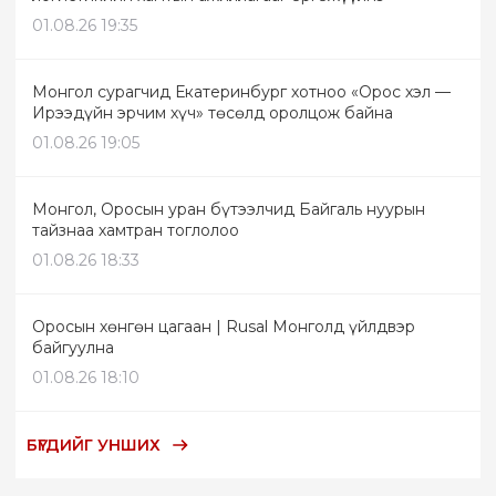
01.08.26 19:35
Монгол сурагчид Екатеринбург хотноо «Орос хэл —
Ирээдүйн эрчим хүч» төсөлд оролцож байна
01.08.26 19:05
Монгол, Оросын уран бүтээлчид Байгаль нуурын
тайзнаа хамтран тоглолоо
01.08.26 18:33
Оросын хөнгөн цагаан | Rusal Монголд үйлдвэр
байгуулна
01.08.26 18:10
БҮГДИЙГ УНШИХ