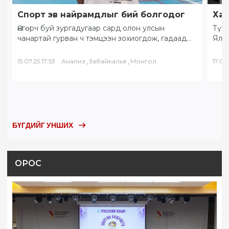
Спорт эв найрамдлыг бий болгодог
Хам
Өнгөрч буй зургадугаар сард олон улсын
Түүх
чанартай гурван ч тэмцээн зохиогдож, гадаад
Ялал
орны тамирчид хоорондоо өндөрлөлөө.
Бай
“Солнечное Забайкалье” буюу…
БНХ
,
,
15.07.25 17:53
Анализ
Забайкалье
Монгол
17.05.
БҮГДИЙГ УНШИХ
ОРОС