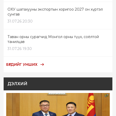
ОХУ шатахууны экспортын хоригоо 2027 он хүртэл
сунгав
31.07.26 20:30
Таван орны сурагчид Монгол орны түүх, соёлтой
танилцав
31.07.26 19:30
БҮГДИЙГ УНШИХ
ДЭЛХИЙ