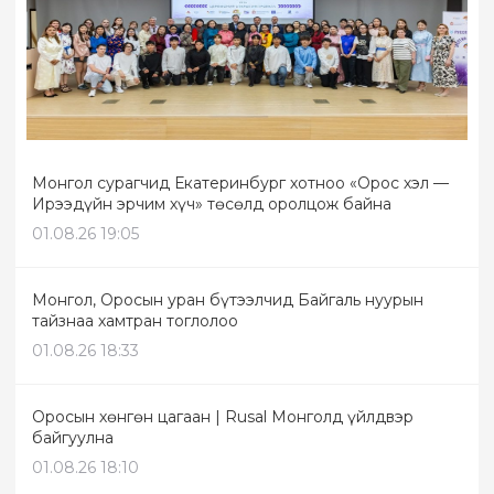
Монгол сурагчид Екатеринбург хотноо «Орос хэл —
Ирээдүйн эрчим хүч» төсөлд оролцож байна
01.08.26 19:05
Монгол, Оросын уран бүтээлчид Байгаль нуурын
тайзнаа хамтран тоглолоо
01.08.26 18:33
Оросын хөнгөн цагаан | Rusal Монголд үйлдвэр
байгуулна
01.08.26 18:10