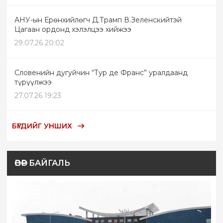
АНУ-ын Ерөнхийлөгч Д.Трамп В.Зеленскийтэй
Цагаан ордонд хэлэлцээ хийжээ
29.07.26 20:02
Словенийн дугуйчин “Тур де Франс” уралдаанд
түрүүлжээ
27.07.26 19:23
БҮГДИЙГ УНШИХ
ӨВӨР БАЙГАЛЬ