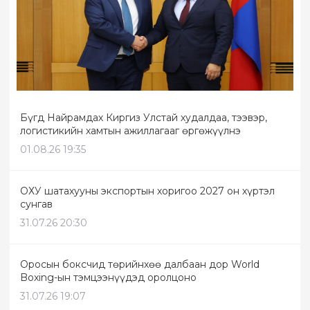
Бүгд Найрамдах Киргиз Улстай худалдаа, тээвэр,
логистикийн хамтын ажиллагааг өргөжүүлнэ
01.08.26 19:35
ОХУ шатахууны экспортын хоригоо 2027 он хүртэл
сунгав
31.07.26 20:30
Оросын боксчид төрийнхөө далбаан дор World
Boxing-ын тэмцээнүүдэд оролцоно
31.07.26 19:07