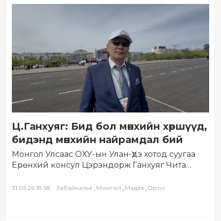
Ц.Ганхуяг: Бид бол мөнхийн хөршүүд,
бидэнд мөнхийн найрамдал бий
Монгол Улсаас ОХУ-ын Улан-Үдэ хотод суугаа
Ерөнхий консул Цэрэндорж Ганхуяг Чита
хотын баярын арга хэмжээнд оролцох үеэрээ
«Восточное Время»…
,
,
,
31.05.26 18:58
Забайкалье
Монгол
Мэдээ
Орос