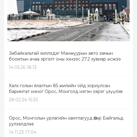
Забайкальтай хиллэдэг Манжуурын авто замын
боомтын ачаа эргэлт оны эхнээс 27.2 хувиар өсжээ
14.05.26 18:13
Халх голын ялалтын 85 жилийн ойд зориулсан
баримтат киног Орос, Монголд нэгэн зэрэг үзүүлэв
28.02.24 15:33
Орос, Монголын урлагийн хамтлагууд Өвөр Байгальд
уулзалдлаа
14.11.23 17:04