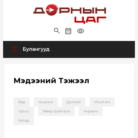
Булангууд
Мэдээний Тэжээл
Бүгд
Анализ
Дэлхий
Монгол
Орос
Өвөр Байгаль
Украин
Хятад