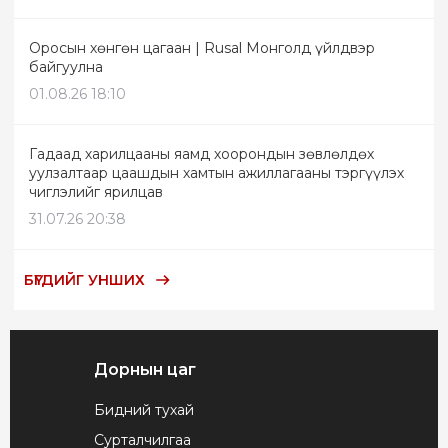
Оросын хөнгөн цагаан | Rusal Монголд үйлдвэр
байгуулна
01.08.26 18:10
Гадаад харилцааны яамд хоорондын зөвлөлдөх
уулзалтаар цаашдын хамтын ажиллагааны тэргүүлэх
чиглэлийг ярилцав
31.07.26 20:38
БҮГДИЙГ УНШИХ
Дорнын цаг
Бидний тухай
Сурталчилгаа