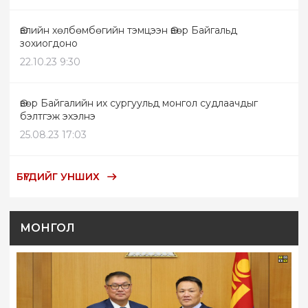
Өвлийн хөлбөмбөгийн тэмцээн Өвөр Байгальд
зохиогдоно
22.10.23 9:30
Өвөр Байгалийн их сургуульд монгол судлаачдыг
бэлтгэж эхэлнэ
25.08.23 17:03
БҮГДИЙГ УНШИХ
МОНГОЛ