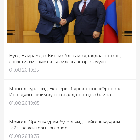
Бүгд Найрамдах Киргиз Улстай худалдаа, тээвэр,
логистикийн хамтын ажиллагааг өргөжүүлнэ
01.08.26 19:35
Монгол сурагчид Екатеринбург хотноо «Орос хэл —
Ирээдүйн эрчим хүч» төсөлд оролцож байна
01.08.26 19:05
Монгол, Оросын уран бүтээлчид Байгаль нуурын
тайзнаа хамтран тоглолоо
01.08.26 18:33