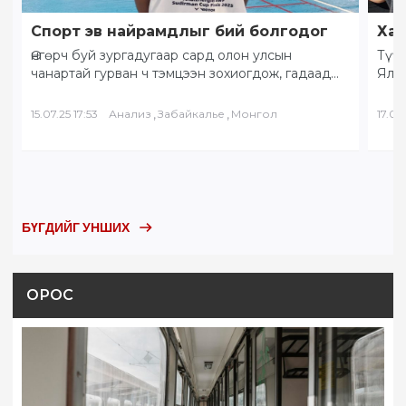
Спорт эв найрамдлыг бий болгодог
Хам
Өнгөрч буй зургадугаар сард олон улсын
Түүх
чанартай гурван ч тэмцээн зохиогдож, гадаад
Ялал
орны тамирчид хоорондоо өндөрлөлөө.
Бай
“Солнечное Забайкалье” буюу…
БНХ
,
,
15.07.25 17:53
Анализ
Забайкалье
Монгол
17.05.
БҮГДИЙГ УНШИХ
ОРОС