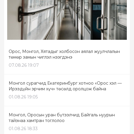
Орос, Монгол, Хятадыг холбосон аялал жуулчлалын
төмөр замын чиглэл нээгдэнэ
07.08.26 19:07
Монгол сурагчид Екатеринбург хотноо «Орос хэл —
Ирээдүйн эрчим хүч» төсөлд оролцож байна
01.08.26 19:05
Монгол, Оросын уран бүтээлчид Байгаль нуурын
тайзнаа хамтран тоглолоо
01.08.26 18:33