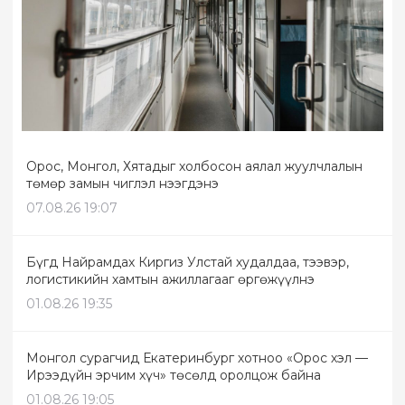
Орос, Монгол, Хятадыг холбосон аялал жуулчлалын
төмөр замын чиглэл нээгдэнэ
07.08.26 19:07
Бүгд Найрамдах Киргиз Улстай худалдаа, тээвэр,
логистикийн хамтын ажиллагааг өргөжүүлнэ
01.08.26 19:35
Монгол сурагчид Екатеринбург хотноо «Орос хэл —
Ирээдүйн эрчим хүч» төсөлд оролцож байна
01.08.26 19:05