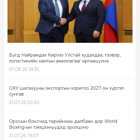
Бүгд Найрамдах Киргиз Улстай худалдаа, тээвэр,
логистикийн хамтын ажиллагааг өргөжүүлнэ
01.08.26 19:35
ОХУ шатахууны экспортын хоригоо 2027 он хүртэл
сунгав
31.07.26 20:30
Оросын боксчид төрийнхөө далбаан дор World
Boxing-ын тэмцээнүүдэд оролцоно
31.07.26 19:07