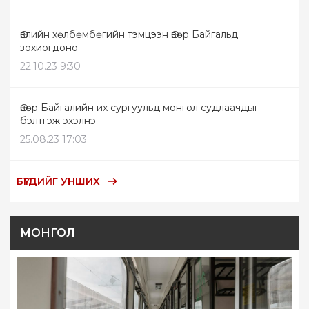
Өвлийн хөлбөмбөгийн тэмцээн Өвөр Байгальд
зохиогдоно
22.10.23 9:30
Өвөр Байгалийн их сургуульд монгол судлаачдыг
бэлтгэж эхэлнэ
25.08.23 17:03
БҮГДИЙГ УНШИХ
МОНГОЛ