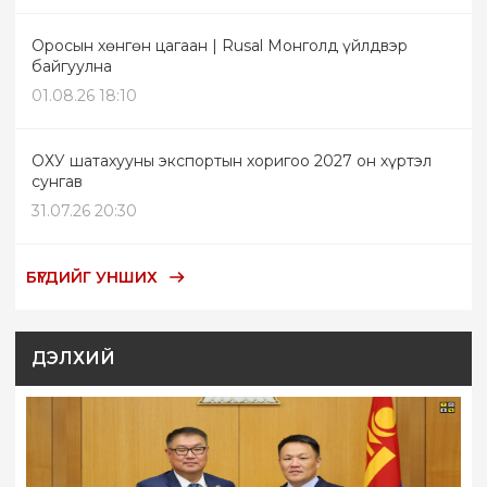
Оросын хөнгөн цагаан | Rusal Монголд үйлдвэр
байгуулна
01.08.26 18:10
ОХУ шатахууны экспортын хоригоо 2027 он хүртэл
сунгав
31.07.26 20:30
БҮГДИЙГ УНШИХ
ДЭЛХИЙ