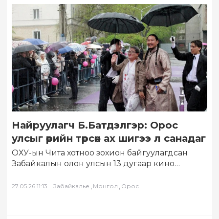
Найруулагч Б.Батдэлгэр: Орос
улсыг өөрийн төрсөн ах шигээ л санадаг
ОХУ-ын Чита хотноо зохион байгуулагдсан
Забайкалын олон улсын 13 дугаар кино
наадамд Монголын кино урлагийн төлөөлөл
амжилттай оролцоод ирлээ….
,
,
27.05.26 11:13
Забайкалье
Монгол
Орос