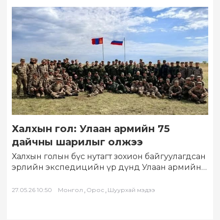
Халхын гол: Улаан армийн 75
дайчны шарилыг олжээ
Халхын голын бүс нутагт зохион байгуулагдсан
эрлийн экспедицийн үр дүнд Улаан армийн
75 дайчин, удирдах бүрэлдэхүүний шарилыг
олж, илрүүлсэн…
,
,
27.05.26 10:50
Монгол
Орос
Шуурхай мэдээ