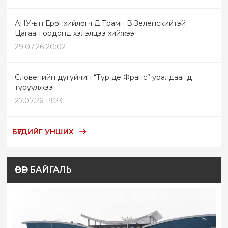
АНУ-ын Ерөнхийлөгч Д.Трамп В.Зеленскийтэй
Цагаан ордонд хэлэлцээ хийжээ
29.07.26 20:02
Словенийн дугуйчин “Тур де Франс” уралдаанд
түрүүлжээ
27.07.26 19:23
БҮГДИЙГ УНШИХ
ӨВӨР БАЙГАЛЬ