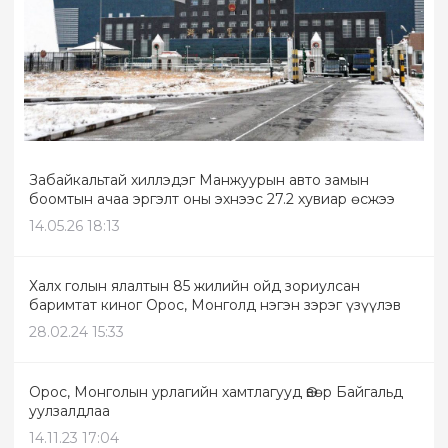
Забайкальтай хиллэдэг Манжуурын авто замын
боомтын ачаа эргэлт оны эхнээс 27.2 хувиар өсжээ
14.05.26 18:13
Халх голын ялалтын 85 жилийн ойд зориулсан
баримтат киног Орос, Монголд нэгэн зэрэг үзүүлэв
28.02.24 15:33
Орос, Монголын урлагийн хамтлагууд Өвөр Байгальд
уулзалдлаа
14.11.23 17:04