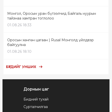
Монгол, Оросын уран бүтээлчид Байгаль нуурын
тайзнаа хамтран тоглолоо
01.08.26 18:33
Оросын хөнгөн цагаан | Rusal Монголд үйлдвэр
байгуулна
01.08.26 18:10
БҮГДИЙГ УНШИХ
Дорнын цаг
Бидний тухай
Сурталчилгаа