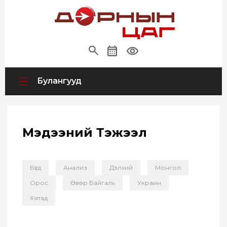
Булангууд
Мэдээний Тэжээл
Бүгд
Анализ
Дэлхий
Монгол
Орос
Өвөр Байгаль
Украин
Хятад