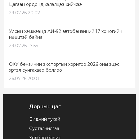
Цагаан ордонд хэлэлцээ хийжээ
29.07.26 20:02
Улсын хэмжээнд АИ-92 автобензиний 17 хоногийн
нөөцтэй байна
29.07.26 17:54
ОХУ бензиний экспортын хоригоо 2026 оны эцэс
хүртэл сунгахаар боллоо
26.07.26 20:01
Дорнын цаг
Бидний тухай
Сурталчилгаа
Холбоо барих