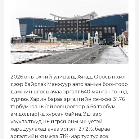
2026 оны эхний улиралд Хятад, Оросын хил
дээр байрлах Манжуур авто замын боомтоор
дамжин өнгөрсөн ачаа эргэлт 640 мянган тоннд
хүрчээ. Харин бараа эргэлтийн хэмжээ 31.76
тэрбум юань (ойролцоогоор 4.64 тэрбум
ам.доллар)-д хүрсэн байна. Эдгээр
үзүүлэлтүүд нь өнгөрсөн оны мөн үетэй
харьцуулахад ачаа эргэлт 27.2%, бараа
эргэлтийн хэмжээ 51%-иар тус тус өссөн