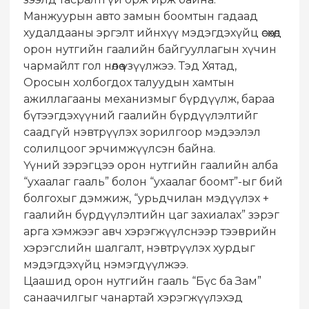
Манжуурын авто замын боомтын гадаад
худалдааны эргэлт ийнхүү мэдэгдэхүйц өсөхөд
орон нутгийн гаалийн байгууллагын хүчин
чармайлт гол нөлөө үзүүлжээ. Тэд Хятад,
Оросын холбогдох талуудын хамтын
ажиллагааны механизмыг бүрдүүлж, бараа
бүтээгдэхүүний гаалийн бүрдүүлэлтийг
саадгүй нэвтрүүлэх зорилгоор мэдээлэл
солилцоог эрчимжүүлсэн байна.
Үүний зэрэгцээ орон нутгийн гаалийн алба
“ухаалаг гааль” болон “ухаалаг боомт”-ыг бий
болгохыг дэмжиж, “урьдчилан мэдүүлэх +
гаалийн бүрдүүлэлтийн цаг захиалах” зэрэг
арга хэмжээг авч хэрэгжүүлснээр тээврийн
хэрэгслийн шалгалт, нэвтрүүлэх хурдыг
мэдэгдэхүйц нэмэгдүүлжээ.
Цаашид орон нутгийн гааль “Бүс ба Зам”
санаачилгыг чанартай хэрэгжүүлэхэд