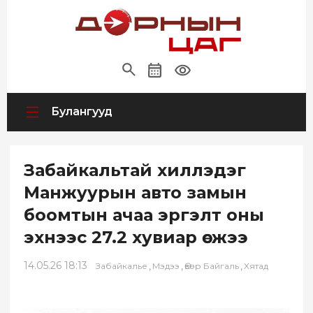
Булангууд
Забайкальтай хиллэдэг
Манжуурын авто замын
боомтын ачаа эргэлт оны
эхнээс 27.2 хувиар өсжээ
14.05.26 18:13
,
,
,
Забайкалье
Мэдээ
Өвөр Байгаль
Хятад