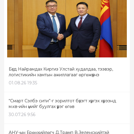
Бүгд Найрамдах Киргиз Улстай худалдаа, тээвэр,
логистикийн хамтын ажиллагааг өргөжүүлнэ
01.08.26 19:35
“Смарт Сэлбэ сити”-г зорилтот бүлэгт хүргэх хүрээнд
м.кв-ийн үнийг буулгах үүрэг өгөв
30.07.26 9:56
АНУ-ын Ерөнхийлөгч Д.Трамп В.Зеленскийтэй