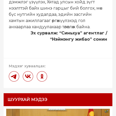
дэмжлэг үзүүлэх, Хятад улсын хойд зүгт
нээлттэй байх шинэ гарцыг бий болгох, мөн
бүс нутгийн худалдаа, эдийн засгийн
хамтын ажиллагааг өргөжүүлэхэд гол
анхаарлаа хандуулахаар төлөвлөж байна.
​Эх сурвалж: “Синьхуа” агентлаг /
“Нэймэнгу жибао” сонин
Мэдээг хуваалцах:
ШУУРХАЙ МЭДЭЭ