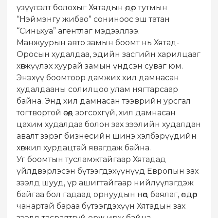
үзүүлэлт болохыг Хятадын өдөр тутмын
“Нэймэнгу жибао” сониноос эш татан
“Синьхуа” агентлаг мэдээллээ.
Манжуурын авто замын боомт нь Хятад-
Оросын худалдаа, эдийн засгийн харилцааг
хөгжүүлэх хуурай замын үндсэн суваг юм.
Энэхүү боомтоор дамжих хил дамнасан
худалдааны солилцоо улам нягтарсаар
байна. Энд хил дамнасан тээврийн урсгал
тогтвортой өсөөд зогсохгүй, хил дамнасан
цахим худалдаа болон зах зээлийн худалдан
авалт зэрэг бизнесийн шинэ хэлбэрүүдийн
хөгжил хурдацтай явагдаж байна.
Уг боомтын тусламжтайгаар Хятадад
үйлдвэрлэсэн бүтээгдэхүүнүүд Европын зах
зээлд шууд, үр ашигтайгаар нийлүүлэгдэж
байгаа бол гадаад орнуудын нөөц баялаг, өндөр
чанартай бараа бүтээгдэхүүн Хятадын зах
зээлд тасралтгүй орж ирж байна.