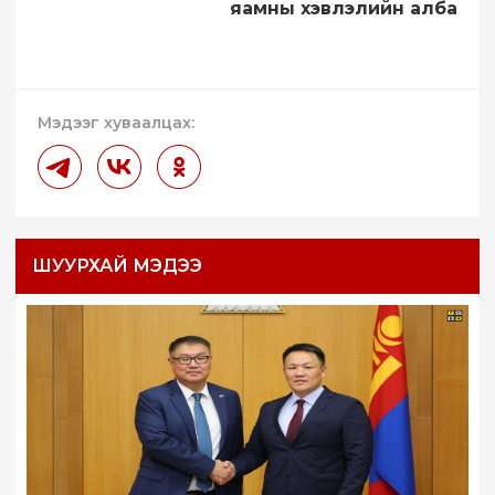
яамны хэвлэлийн алба
Мэдээг хуваалцах:
ШУУРХАЙ МЭДЭЭ