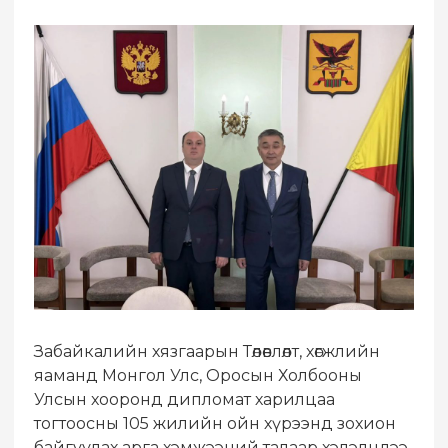
Забайкалийн хязгаарын Төлөвлөлт, хөгжлийн
яаманд Монгол Улс, Оросын Холбооны
Улсын хооронд дипломат харилцаа
тогтоосны 105 жилийн ойн хүрээнд зохион
байгуулах арга хэмжээний талаар хэлэлцлээ.