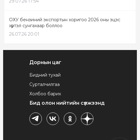
29.07.26 17:54
ОХУ бензиний экспортын хоригоо 2026 оны эцэс
хүртэл сунгахаар боллоо
26.07.26 20:01
Дорнын цаг
Бидний тухай
Сурталчилгаа
Холбоо барих
Бид олон нийтийн сүлжээнд