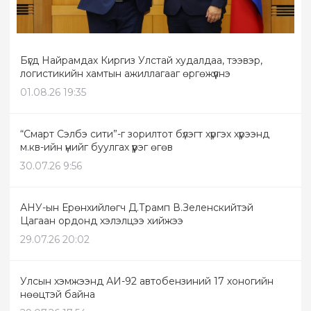
Бүгд Найрамдах Киргиз Улстай худалдаа, тээвэр,
логистикийн хамтын ажиллагааг өргөжүүлнэ
01.08.26 19:35
“Смарт Сэлбэ сити”-г зорилтот бүлэгт хүргэх хүрээнд
м.кв-ийн үнийг буулгах үүрэг өгөв
30.07.26 9:56
АНУ-ын Ерөнхийлөгч Д.Трамп В.Зеленскийтэй
Цагаан ордонд хэлэлцээ хийжээ
29.07.26 20:02
Улсын хэмжээнд АИ-92 автобензиний 17 хоногийн
нөөцтэй байна