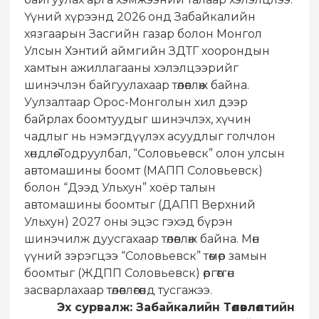
Үүний хүрээнд 2026 онд Забайкалийн
хязгаарын Засгийн газар болон Монгол
Улсын Хэнтий аймгийн ЗДТГ хоорондын
хамтын ажиллагааны хэлэлцээрийг
шинэчлэн байгуулахаар төлөвлөж байна.
Уулзалтаар Орос-Монголын хил дээр
байрлах боомтуудыг шинэчлэх, хүчин
чадлыг нь нэмэгдүүлэх асуудлыг голчлон
хөндлөө. Тодруулбал, “Соловьевск” олон улсын
автомашины боомт (МАПП Соловьевск)
болон “Дээд Ульхун” хоёр талын
автомашины боомтыг (ДАПП Верхний
Ульхун) 2027 оны эцэс гэхэд бүрэн
шинэчилж дуусгахаар төлөвлөж байна. Мөн
үүний зэрэгцээ “Соловьевск” төмөр замын
боомтыг (ЖДПП Соловьевск) өргөтгөн
засварлахаар төлөвлөгөөнд тусгажээ.
Эх сурвалж: Забайкалийн Төлөвлөлтийн