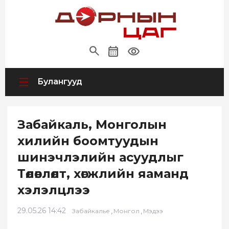
Булангууд
Забайкаль, Монголын
хилийн боомтуудын
шинэчлэлийн асуудлыг
Төлөвлөлт, хөгжлийн яаманд
хэлэлцлээ
29.05.26 14:42
,
,
Забайкалье
Монгол
Мэдээ