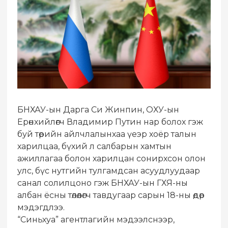
БНХАУ-ын Дарга Си Жинпин, ОХУ-ын
Ерөнхийлөгч Владимир Путин нар болох гэж
буй төрийн айлчлалынхаа үеэр хоёр талын
харилцаа, бүхий л салбарын хамтын
ажиллагаа болон харилцан сонирхсон олон
улс, бүс нутгийн тулгамдсан асуудлуудаар
санал солилцоно гэж БНХАУ-ын ГХЯ-ны
албан ёсны төлөөлөгч тавдугаар сарын 18-ны өдөр
мэдэгдлээ.
“Синьхуа” агентлагийн мэдээлснээр,