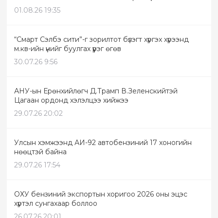
01.08.26 19:35
“Смарт Сэлбэ сити”-г зорилтот бүлэгт хүргэх хүрээнд
м.кв-ийн үнийг буулгах үүрэг өгөв
30.07.26 9:56
АНУ-ын Ерөнхийлөгч Д.Трамп В.Зеленскийтэй
Цагаан ордонд хэлэлцээ хийжээ
29.07.26 20:02
Улсын хэмжээнд АИ-92 автобензиний 17 хоногийн
нөөцтэй байна
29.07.26 17:54
ОХУ бензиний экспортын хоригоо 2026 оны эцэс
хүртэл сунгахаар боллоо
26.07.26 20:01