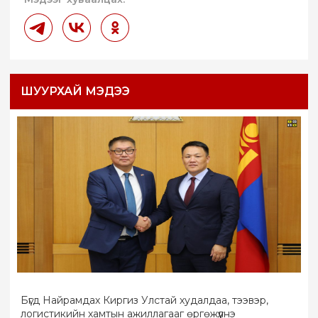
ШУУРХАЙ МЭДЭЭ
Бүгд Найрамдах Киргиз Улстай худалдаа, тээвэр,
логистикийн хамтын ажиллагааг өргөжүүлнэ