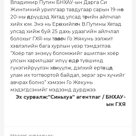
Владимир Путин БНХАУ-ын Дарга Си
Жинпиний урилгаар тавдугаар сарын 19-нөөс
20-ны өдрүүдэд Хятад улсад төрийн айлчлал
хийх юм. Энэ нь Ерөнхийлөгч В.Путины Хятад
улсад хийж буй 25 дахь удаагийн айлчлал
болохыг ГХЯ-ны төлөөлөгч Го Жякунь ээлжит
хэвлэлийн бага хурлын үеэр тэмдэглэв.
“Хоёр тал энэхүү боломжийг ашиглан хоёр
улсын харилцааг илүү өндөр түвшинд
гүнзгийрүүлэн хөгжүүлж, дэлхий ертөнцөд
улам их тогтвортой байдал, эерэг эрч хүчийг
авчрах болно” хэмээн Го Жякунь
мэдэгдсэнийг мэдээнд дурджээ.
Эх сурвалж:”Синьхуа” агентлаг / БНХАУ-
ын ГХЯ
Мэдээг хуваалцах: