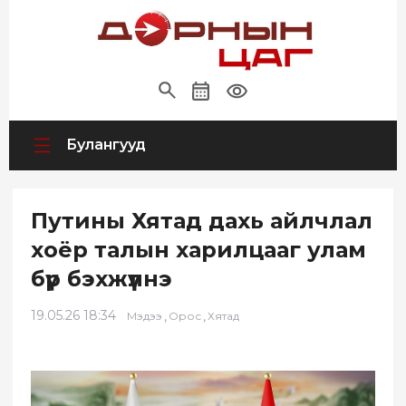
Булангууд
Путины Хятад дахь айлчлал
хоёр талын харилцааг улам
бүр бэхжүүлнэ
19.05.26 18:34
,
,
Мэдээ
Орос
Хятад