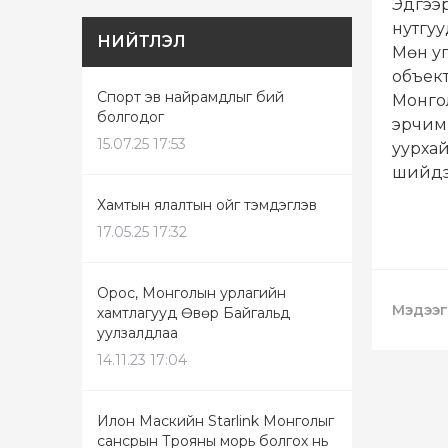
Эдгээр
нутгуу
НИЙТЛЭЛ
Мөн уг
объект
Спорт эв найрамдлыг бий
Монгол
болгодог
эрчим 
15.07.25 17:53
уурхай
шийдэл
Хамтын ялалтын ойг тэмдэглэв
17.05.25 17:32
Орос, Монголын урлагийн
Мэдээг
хамтлагууд Өвөр Байгальд
уулзалдлаа
14.11.23 17:04
Илон Маскийн Starlink Монголыг
сансрын Трояны морь болгох нь