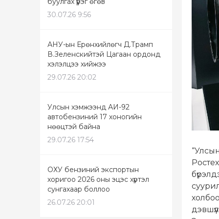
буулгах үүрэг өгөв
30.07.26 9:56
АНУ-ын Ерөнхийлөгч Д.Трамп
В.Зеленскийтэй Цагаан ордонд
хэлэлцээ хийжээ
29.07.26 20:02
Улсын хэмжээнд АИ-92
автобензиний 17 хоногийн
нөөцтэй байна
29.07.26 17:54
“Улсын
Ростех
ОХУ бензиний экспортын
бүрэлд
хоригоо 2026 оны эцэс хүртэл
суурил
сунгахаар боллоо
холбоо
26.07.26 20:01
дэвшүү