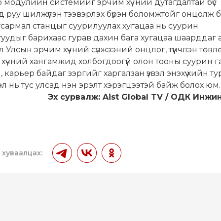
 модулийн системийг эрчим хүчний дутагдалтай бүс
д руу шилжүүлэн тээвэрлэх бүрэн боломжтойг онцолж б
сармал станцыг суурилуулах хугацаа нь суурин
уудыг барихаас гурав дахин бага хугацаа шаарддаг 
 Улсын эрчим хүчний сүлжээний онцлог, түүнчлэн төвл
хүчний хангамжид холбогдоогүй олон тооны суурин га
, карьер байдаг зэргийг харгалзан үзвэл энэхүү хийн т
 нь тус улсад нэн эрэлт хэрэгцээтэй байж болох юм.
Эх сурвалж:
Aist Global TV / ОДК Инжи
 хуваалцах: