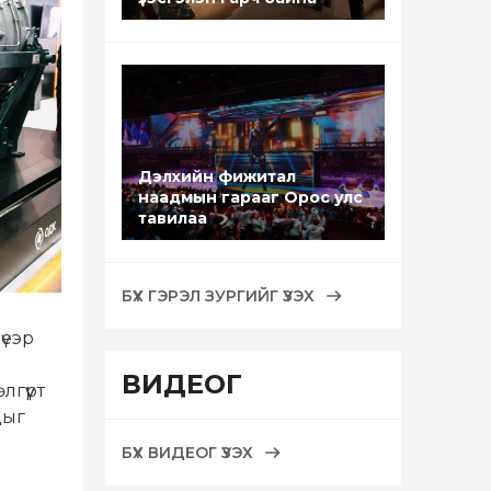
Дэлхийн фижитал
наадмын гарааг Орос улс
тавилаа
БҮХ ГЭРЭЛ ЗУРГИЙГ ҮЗЭХ
үеэр
ВИДЕОГ
гүүрт
дыг
БҮХ ВИДЕОГ ҮЗЭХ