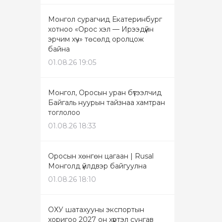
Монгол сурагчид Екатеринбург
хотноо «Орос хэл — Ирээдүйн
эрчим хүч» төсөлд оролцож
байна
01.08.26 19:05
Монгол, Оросын уран бүтээлчид
Байгаль нуурын тайзнаа хамтран
тоглолоо
01.08.26 18:33
Оросын хөнгөн цагаан | Rusal
Монголд үйлдвэр байгуулна
01.08.26 18:10
ОХУ шатахууны экспортын
хоригоо 2027 он хүртэл сунгав