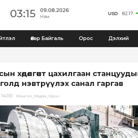
03:15
09.08.2026
USD
82.17
Ням
йтлэл
Өвөр Байгаль
Орос
Дэлхий
ын хөдөлгөөнт цахилгаан станцууды
голд нэвтрүүлэх санал гаргав
 14:00
,
,
Монгол
Мэдээ
Орос