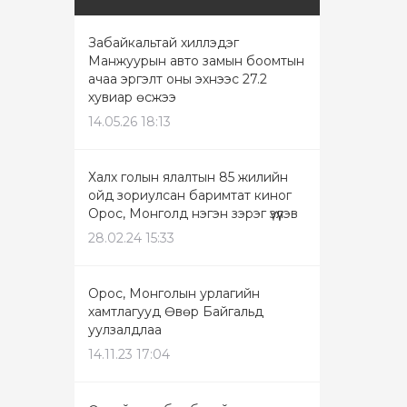
Забайкальтай хиллэдэг
Манжуурын авто замын боомтын
ачаа эргэлт оны эхнээс 27.2
хувиар өсжээ
14.05.26 18:13
Халх голын ялалтын 85 жилийн
ойд зориулсан баримтат киног
Орос, Монголд нэгэн зэрэг үзүүлэв
28.02.24 15:33
Орос, Монголын урлагийн
хамтлагууд Өвөр Байгальд
уулзалдлаа
14.11.23 17:04