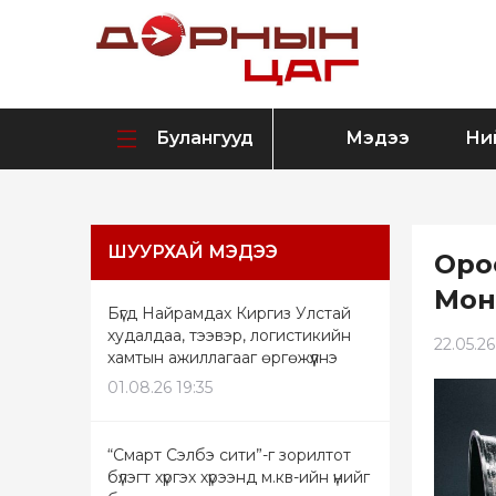
Булангууд
Мэдээ
Ни
ШУУРХАЙ МЭДЭЭ
Орос
Мон
Бүгд Найрамдах Киргиз Улстай
худалдаа, тээвэр, логистикийн
22.05.26
хамтын ажиллагааг өргөжүүлнэ
01.08.26 19:35
“Смарт Сэлбэ сити”-г зорилтот
бүлэгт хүргэх хүрээнд м.кв-ийн үнийг