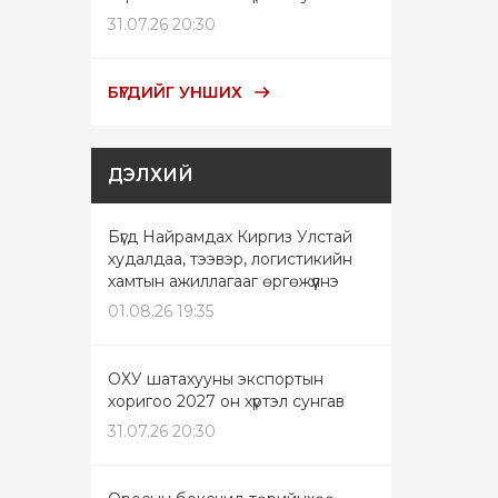
31.07.26 20:30
БҮГДИЙГ УНШИХ
ДЭЛХИЙ
Бүгд Найрамдах Киргиз Улстай
худалдаа, тээвэр, логистикийн
хамтын ажиллагааг өргөжүүлнэ
01.08.26 19:35
ОХУ шатахууны экспортын
хоригоо 2027 он хүртэл сунгав
31.07.26 20:30