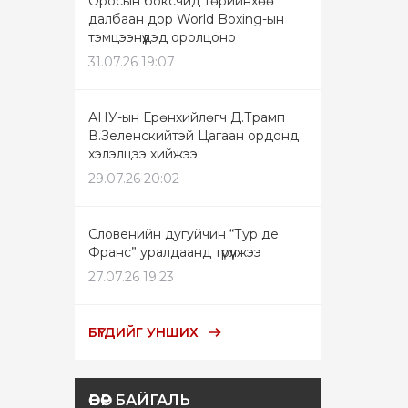
Оросын боксчид төрийнхөө
далбаан дор World Boxing-ын
тэмцээнүүдэд оролцоно
31.07.26 19:07
АНУ-ын Ерөнхийлөгч Д.Трамп
В.Зеленскийтэй Цагаан ордонд
хэлэлцээ хийжээ
29.07.26 20:02
Словенийн дугуйчин “Тур де
Франс” уралдаанд түрүүлжээ
27.07.26 19:23
БҮГДИЙГ УНШИХ
ӨВӨР БАЙГАЛЬ