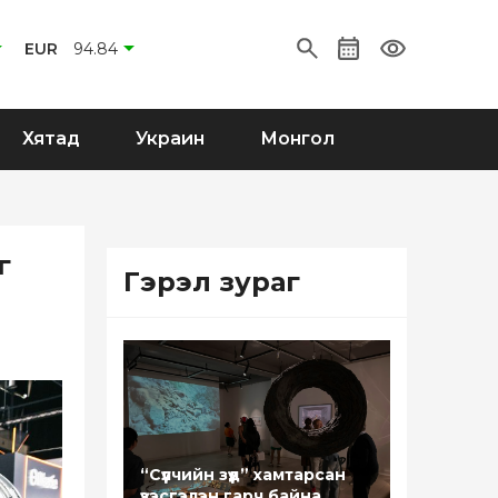
EUR
94.84
Хятад
Украин
Монгол
г
Гэрэл зураг
“Сүүлчийн зүүд” хамтарсан
үзэсгэлэн гарч байна