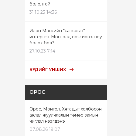
бололтой
31.10.23 14:36
Илон Маскийн “сансрын”
интернэт Монголд орж ирвэл юу
болох бол?
27.10.23 7:14
БҮГДИЙГ УНШИХ
ОРОС
Орос, Монгол, Хятадыг холбосон
аялал жуулчлалын төмөр замын
чиглэл нээгдэнэ
07.08.26 19:07