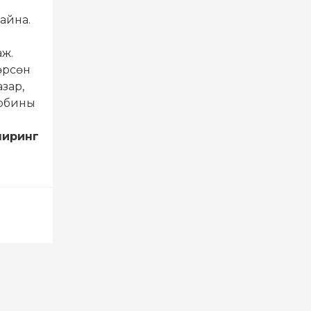
айна.
аж.
өрсөн
зар,
урбины
ниринг