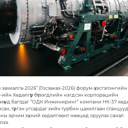
 захиалга-2026” (Госзаказ-2026) форум-үзэсгэлэнгийн 
-ийн Хөдөлгүүр бүтээгдлийн нэгдсэн корпорацийн
эхүүнд багтдаг “ОДК Инжиниринг” компани НК-37 хөдөл
сан, түргэн угсардаг хийн турбин цахилгаан станцуу
ны эрчим хүчний хөдөлгөөнт нөөцөд оруулах санал
ллээ.