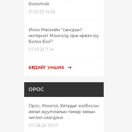
бололтой
31.10.23 14:36
Илон Маскийн “сансрын”
интернэт Монголд орж ирвэл юу
болох бол?
27.10.23 7:14
БҮГДИЙГ УНШИХ
ОРОС
Орос, Монгол, Хятадыг холбосон
аялал жуулчлалын төмөр замын
чиглэл нээгдэнэ
07.08.26 19:07