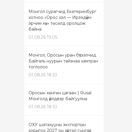
Монгол сурагчид Екатеринбург
хотноо «Орос хэл — Ирээдүйн
эрчим хүч» төсөлд оролцож
байна
01.08.26 19:05
Монгол, Оросын уран бүтээлчид
Байгаль нуурын тайзнаа хамтран
тоглолоо
01.08.26 18:33
Оросын хөнгөн цагаан | Rusal
Монголд үйлдвэр байгуулна
01.08.26 18:10
ОХУ шатахууны экспортын
хоригоо 2027 он хүртэл сунгав