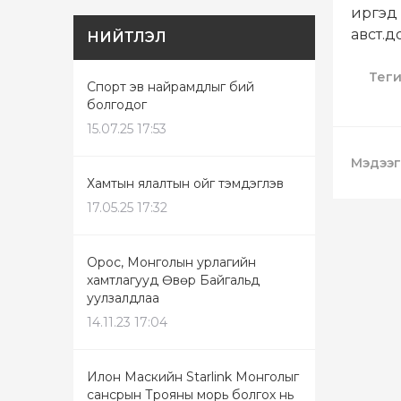
иргэд 
авст.д
НИЙТЛЭЛ
Тег
Спорт эв найрамдлыг бий
болгодог
15.07.25 17:53
Мэдээг
Хамтын ялалтын ойг тэмдэглэв
17.05.25 17:32
Орос, Монголын урлагийн
хамтлагууд Өвөр Байгальд
уулзалдлаа
14.11.23 17:04
Илон Маскийн Starlink Монголыг
сансрын Трояны морь болгох нь