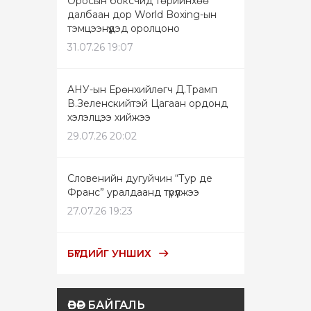
Оросын боксчид төрийнхөө
далбаан дор World Boxing-ын
тэмцээнүүдэд оролцоно
31.07.26 19:07
АНУ-ын Ерөнхийлөгч Д.Трамп
В.Зеленскийтэй Цагаан ордонд
хэлэлцээ хийжээ
29.07.26 20:02
Словенийн дугуйчин “Тур де
Франс” уралдаанд түрүүлжээ
27.07.26 19:23
БҮГДИЙГ УНШИХ
ӨВӨР БАЙГАЛЬ