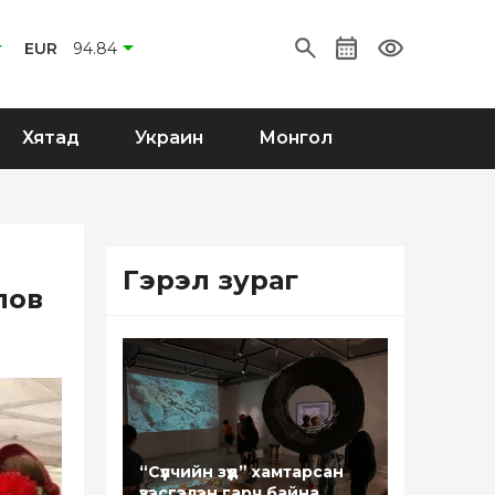
EUR
94.84
Хятад
Украин
Монгол
Гэрэл зураг
лов
“Сүүлчийн зүүд” хамтарсан
үзэсгэлэн гарч байна