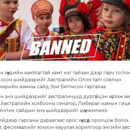
 хүүхдийн хамтлагтай хамт нэг тайзан дээр гарч тогло
лосон шийдвэрийг Австралийн Олон талт соёлын
мөрийн яамны сайд Зои Беттисон гаргалаа.
 энэ шийдвэрийг австраличууд дургүйцэн хүлээж ав
 Австралийн холбооны сенатор, Либерал намын гишүү
 Антик сайдын энэ шийдвэрийг шүүмжилжээ.
йдвэр гарсаны дараагаас орос хүүхдүүд оролцож болох
т, фестивалийг зохион явуулах зорилгоор энгийн ав