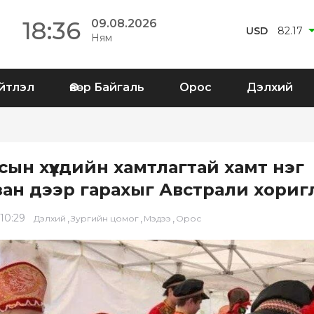
18:36
09.08.2026
USD
82.17
Ням
йтлэл
Өвөр Байгаль
Орос
Дэлхий
ын хүүхдийн хамтлагтай хамт нэг
зан дээр гарахыг Австрали хориг
 10:29
,
,
,
Дэлхий
Зургийн цомог
Мэдээ
Орос