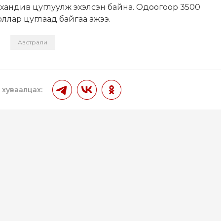
хандив цуглуулж эхэлсэн байна. Одоогоор 3500
оллар цуглаад байгаа ажээ.
и
Австрали
 хуваалцах: