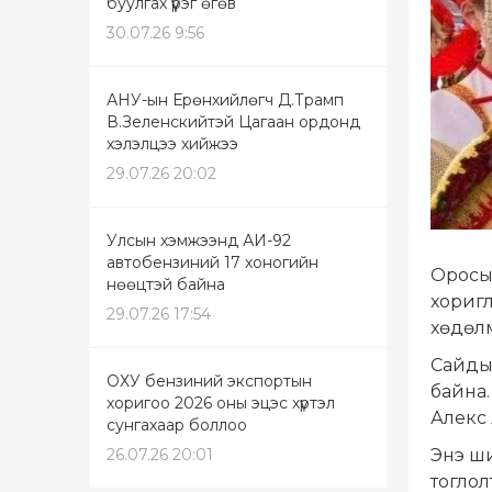
буулгах үүрэг өгөв
30.07.26 9:56
АНУ-ын Ерөнхийлөгч Д.Трамп
В.Зеленскийтэй Цагаан ордонд
хэлэлцээ хийжээ
29.07.26 20:02
Улсын хэмжээнд АИ-92
автобензиний 17 хоногийн
Оросын
нөөцтэй байна
хориг
29.07.26 17:54
хөдөл
Сайдын
ОХУ бензиний экспортын
байна.
хоригоо 2026 оны эцэс хүртэл
Алекс
сунгахаар боллоо
26.07.26 20:01
Энэ ши
тоглол