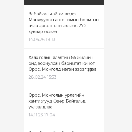
Забайкальтай хиллэдэг
Манжуурын авто замын боомтын
ачаа эргэлт оны эхнээс 27.2
хувиар өсжээ
14.05.26 18:13
Халх голын ялалтын 85 жилийн
ойд зориулсан баримтат киног
Орос, Монголд нэгэн зэрэг үзүүлэв
28.02.24 15:33
Орос, Монголын урлагийн
хамтлагууд Өвөр Байгальд
уулзалдлаа
14.11.23 17:04