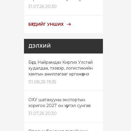
31.07.26 20:30
БҮГДИЙГ УНШИХ
ДЭЛХИЙ
Бүгд Найрамдах Киргиз Улстай
худалдаа, тээвэр, логистикийн
хамтын ажиллагааг өргөжүүлнэ
01.08.26 19:35
ОХУ шатахууны экспортын
хоригоо 2027 он хүртэл сунгав
31.07.26 20:30