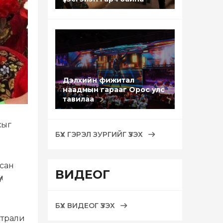
Дэлхийн фижитал
наадмын гарааг Орос улс
тавилаа
хыг
БҮХ ГЭРЭЛ ЗУРГИЙГ ҮЗЭХ
сан
ВИДЕОГ
н
БҮХ ВИДЕОГ ҮЗЭХ
страли