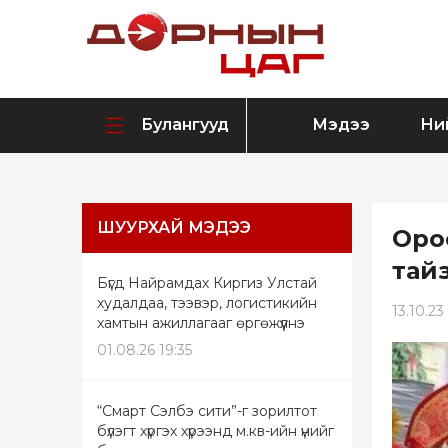
Булангууд
Мэдээ
Ни
ШУУРХАЙ МЭДЭЭ
Орос
тай
Бүгд Найрамдах Киргиз Улстай
худалдаа, тээвэр, логистикийн
13.10.23
хамтын ажиллагааг өргөжүүлнэ
01.08.26 19:35
“Смарт Сэлбэ сити”-г зорилтот
бүлэгт хүргэх хүрээнд м.кв-ийн үнийг