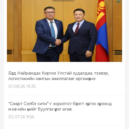
Бүгд Найрамдах Киргиз Улстай худалдаа, тээвэр,
логистикийн хамтын ажиллагааг өргөжүүлнэ
01.08.26 19:35
“Смарт Сэлбэ сити”-г зорилтот бүлэгт хүргэх хүрээнд
м.кв-ийн үнийг буулгах үүрэг өгөв
30.07.26 9:56