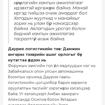
хүмүүнлэгийн хамтын ажиллагааг
идэвхтэй өргөжүүлж байна. Манай
иргэд тийшээ очиж амардаг бол
Хятадын жуулчид ч манайхыг
зорих нь улам бүр нэмэгдсээр
байна. Аялагчдын урсгал болон
бидний хамтын ажиллагаа
тасралтгүй өсөж байна.
Даурия логистикийн төв: Дамжин
өнгөрөх тээврийн ашиг орлогыг бүс
нутагтаа үлдээх нь
Форумын хамгийн гол үйл явдлуудын нэг нь
Забайкальск олон улсын автомашины
боомтын орчимд Даурия гааль-
логистикийн цогцолбор барих хөрөнгө
оруулалтын төслийг хэрэгжүүлэх хэлэлцээр
байв. Уг хэлэлцээрт Амбан захирагч
Александр Осипов болон Хятадын