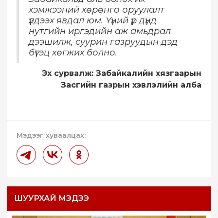
хэмжээний хөрөнго оруулалт
үлдээх явдал юм. Үүний үр дүнд
нутгийн иргэдийн аж амьдрал
дээшилж, суурин газруудын дэд
бүтэц хөгжих болно.
Эх сурвалж: Забайкалийн хязгаарын
Засгийн газрын хэвлэлийн алба
Мэдээг хуваалцах:
ШУУРХАЙ МЭДЭЭ