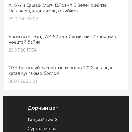
АНУ-ын Ерөнхийлөгч Д.Трамп В.Зеленскийтэй
Цагаан ордонд хэлэлцээ хийжээ
29.07.26 20:02
Улсын хэмжээнд АИ-92 автобензиний 17 хоногийн
нөөцтэй байна
29.07.26 17:54
ОХУ бензиний экспортын хоригоо 2026 оны эцэс
хүртэл сунгахаар боллоо
26.07.26 20:01
Дорнын цаг
Бидний тухай
Сурталчилгаа