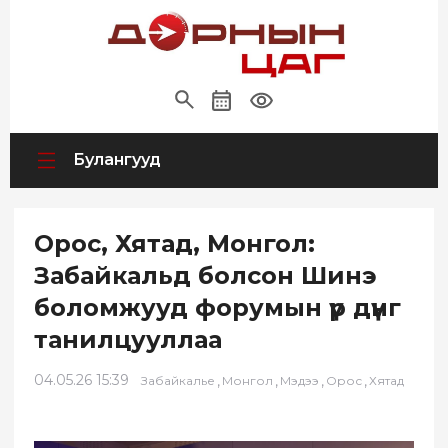
Булангууд
Орос, Хятад, Монгол:
Забайкальд болсон Шинэ
боломжууд форумын үр дүнг
танилцууллаа
04.05.26 15:39
,
,
,
,
Забайкалье
Монгол
Мэдээ
Орос
Хятад