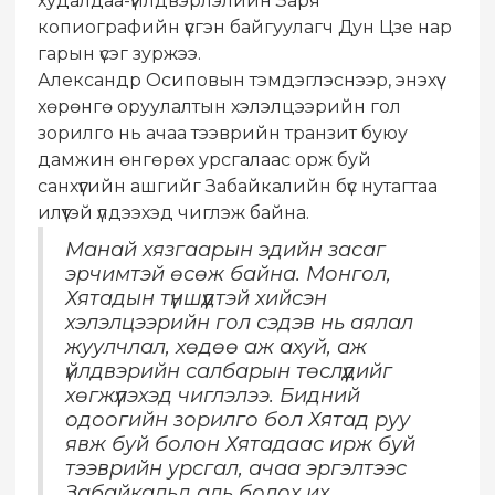
худалдаа-үйлдвэрлэлийн Заря
копиографийн үүсгэн байгуулагч Дун Цзе нар
гарын үсэг зуржээ.
Александр Осиповын тэмдэглэснээр, энэхүү
хөрөнгө оруулалтын хэлэлцээрийн гол
зорилго нь ачаа тээврийн транзит буюу
дамжин өнгөрөх урсгалаас орж буй
санхүүгийн ашгийг Забайкалийн бүс нутагтаа
илүүтэй үлдээхэд чиглэж байна.
Манай хязгаарын эдийн засаг
эрчимтэй өсөж байна. Монгол,
Хятадын түншүүдтэй хийсэн
хэлэлцээрийн гол сэдэв нь аялал
жуулчлал, хөдөө аж ахуй, аж
үйлдвэрийн салбарын төслүүдийг
хөгжүүлэхэд чиглэлээ. Бидний
одоогийн зорилго бол Хятад руу
явж буй болон Хятадаас ирж буй
тээврийн урсгал, ачаа эргэлтээс
Забайкальд аль болох их