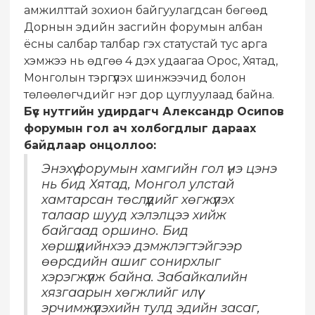
амжилттай зохион байгуулагдсан бөгөөд
Дорнын эдийн засгийн форумын албан
ёсны салбар талбар гэх статустай тус арга
хэмжээ нь өдгөө 4 дэх удаагаа Орос, Хятад,
Монголын тэргүүлэх шинжээчид болон
төлөөлөгчдийг нэг дор цуглуулаад байна.
Бүс нутгийн удирдагч Александр Осипов
форумын гол ач холбогдлыг дараах
байдлаар онцоллоо:
Энэхүү форумын хамгийн гол үнэ цэнэ
нь бид Хятад, Монгол улстай
хамтарсан төслүүдийг хөгжүүлэх
талаар шууд хэлэлцээ хийж
байгаад оршино. Бид
хөршүүдийнхээ дэмжлэгтэйгээр
өөрсдийн ашиг сонирхлыг
хэрэгжүүлж байна. Забайкалийн
хязгаарын хөгжлийг илүү
эрчимжүүлэхийн тулд эдийн засаг,