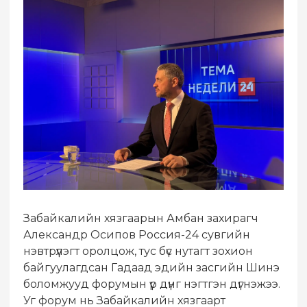
Забайкалийн хязгаарын Амбан захирагч
Александр Осипов Россия-24 сувгийн
нэвтрүүлэгт оролцож, тус бүс нутагт зохион
байгуулагдсан Гадаад эдийн засгийн Шинэ
боломжууд форумын үр дүнг нэгтгэн дүгнэжээ.
Уг форум нь Забайкалийн хязгаарт