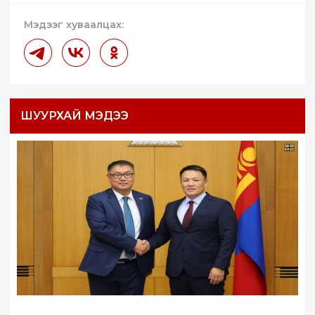
Мэдээг хуваалцах:
ШУУРХАЙ МЭДЭЭ