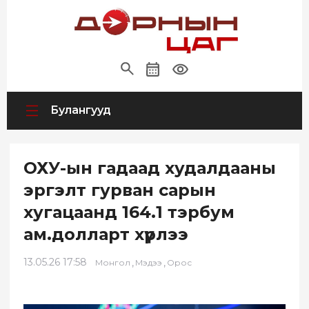
Булангууд
ОХУ-ын гадаад худалдааны
эргэлт гурван сарын
хугацаанд 164.1 тэрбум
ам.долларт хүрлээ
13.05.26 17:58
,
,
Монгол
Мэдээ
Орос