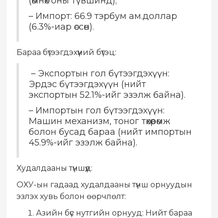
(өмнөх оны түвшинд);
– Импорт: 66.9 тэрбум ам.доллар
(6.3%-иар өссөн).
Бараа бүтээгдэхүүний бүтэц:
– Экспортын гол бүтээгдэхүүн:
Эрдэс бүтээгдэхүүн (нийт
экспортын 52.1%-ийг эзэлж байна).
– Импортын гол бүтээгдэхүүн:
Машин механизм, тоног төхөөрөмж
болон бусад бараа (нийт импортын
45.9%-ийг эзэлж байна).
Худалдааны түншүүд:
ОХУ-ын гадаад худалдааны түнш орнуудын
эзлэх хувь болон өөрчлөлт:
Азийн бүс нутгийн орнууд: Нийт бараа