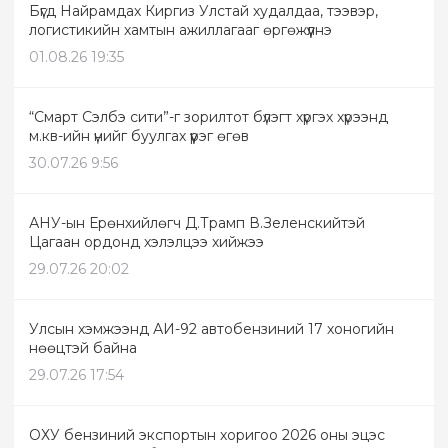
Бүгд Найрамдах Киргиз Улстай худалдаа, тээвэр,
логистикийн хамтын ажиллагааг өргөжүүлнэ
01.08.26 19:35
“Смарт Сэлбэ сити”-г зорилтот бүлэгт хүргэх хүрээнд
м.кв-ийн үнийг буулгах үүрэг өгөв
30.07.26 9:56
АНУ-ын Ерөнхийлөгч Д.Трамп В.Зеленскийтэй
Цагаан ордонд хэлэлцээ хийжээ
29.07.26 20:02
Улсын хэмжээнд АИ-92 автобензиний 17 хоногийн
нөөцтэй байна
29.07.26 17:54
ОХУ бензиний экспортын хоригоо 2026 оны эцэс