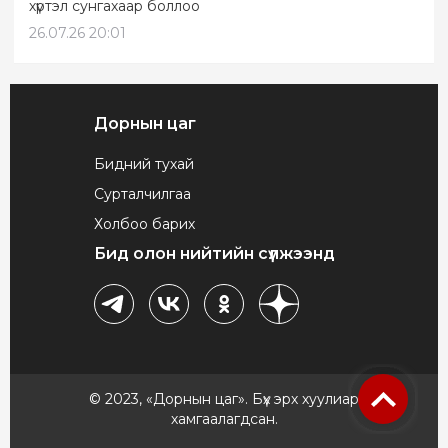
хүртэл сунгахаар боллоо
26.07.26 20:01
Дорнын цаг
Бидний тухай
Сурталчилгаа
Холбоо барих
Бид олон нийтийн сүлжээнд
© 2023, «Дорнын цаг». Бүх эрх хуулиар
хамгаалагдсан.