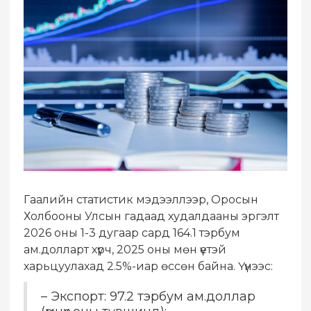
Гаалийн статистик мэдээллээр, Оросын
Холбооны Улсын гадаад худалдааны эргэлт
2026 оны 1-3 дугаар сард 164.1 тэрбум
ам.долларт хүрч, 2025 оны мөн үетэй
харьцуулахад 2.5%-иар өссөн байна. Үүнээс:
– Экспорт: 97.2 тэрбум ам.доллар