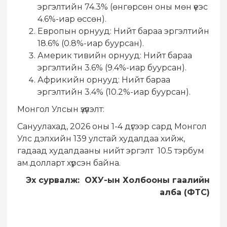
эргэлтийн 74.3% (өнгөрсөн оны мөн үеэс
4.6%-иар өссөн).
Европын орнууд: Нийт бараа эргэлтийн
18.6% (0.8%-иар буурсан).
Америк тивийн орнууд: Нийт бараа
эргэлтийн 3.6% (9.4%-иар буурсан).
Африкийн орнууд: Нийт бараа
эргэлтийн 3.4% (10.2%-иар буурсан).
Монгол Улсын үзүүлэлт:
Сануулахад, 2026 оны 1-4 дүгээр сард Монгол
Улс дэлхийн 139 улстай худалдаа хийж,
гадаад худалдааны нийт эргэлт 10.5 тэрбум
ам.долларт хүрсэн байна.
Эх сурвалж: ОХУ-ын Холбооны гаалийн
алба (ФТС)