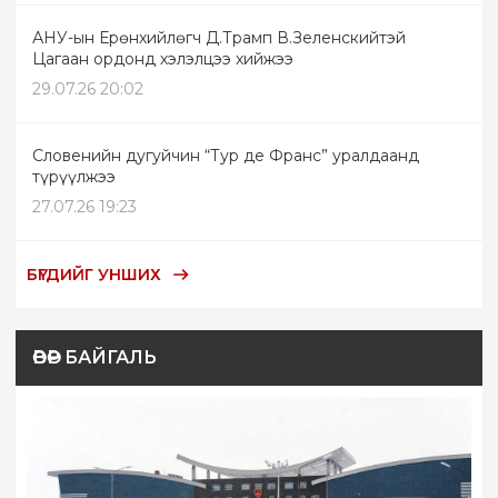
АНУ-ын Ерөнхийлөгч Д.Трамп В.Зеленскийтэй
Цагаан ордонд хэлэлцээ хийжээ
29.07.26 20:02
Словенийн дугуйчин “Тур де Франс” уралдаанд
түрүүлжээ
27.07.26 19:23
БҮГДИЙГ УНШИХ
ӨВӨР БАЙГАЛЬ