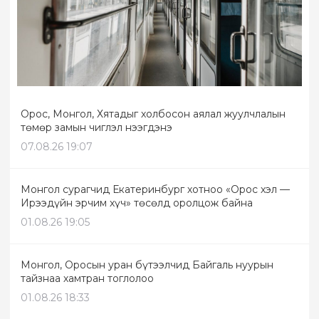
Орос, Монгол, Хятадыг холбосон аялал жуулчлалын
төмөр замын чиглэл нээгдэнэ
07.08.26 19:07
Монгол сурагчид Екатеринбург хотноо «Орос хэл —
Ирээдүйн эрчим хүч» төсөлд оролцож байна
01.08.26 19:05
Монгол, Оросын уран бүтээлчид Байгаль нуурын
тайзнаа хамтран тоглолоо
01.08.26 18:33