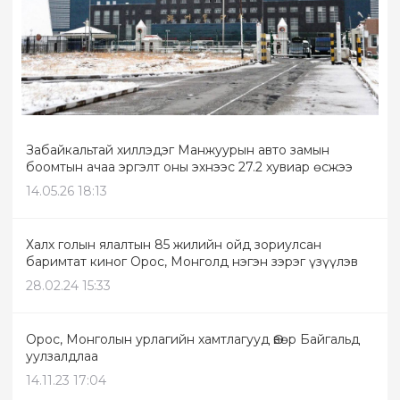
Забайкальтай хиллэдэг Манжуурын авто замын
боомтын ачаа эргэлт оны эхнээс 27.2 хувиар өсжээ
14.05.26 18:13
Халх голын ялалтын 85 жилийн ойд зориулсан
баримтат киног Орос, Монголд нэгэн зэрэг үзүүлэв
28.02.24 15:33
Орос, Монголын урлагийн хамтлагууд Өвөр Байгальд
уулзалдлаа
14.11.23 17:04