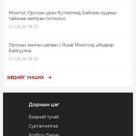
Монгол, Оросын уран бүтээлчид Байгаль нуурын
тайзнаа хамтран тоглолоо
01.08.26 18:33
Оросын хөнгөн цагаан | Rusal Монголд үйлдвэр
байгуулна
01.08.26 18:10
БҮГДИЙГ УНШИХ
Дорнын цаг
Бидний тухай
Сурталчилгаа
Холбоо барих