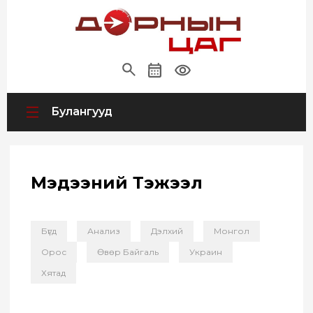
Булангууд
Мэдээний Тэжээл
Бүгд
Анализ
Дэлхий
Монгол
Орос
Өвөр Байгаль
Украин
Хятад