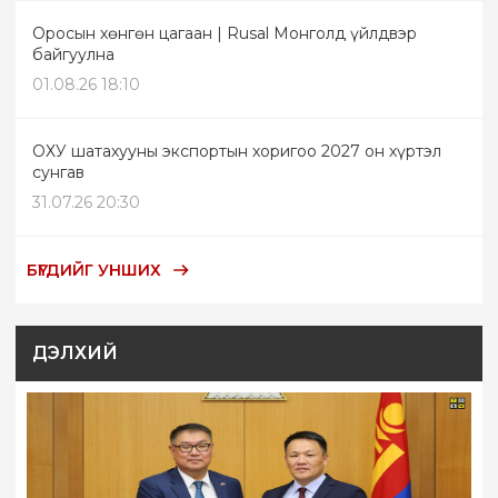
Оросын хөнгөн цагаан | Rusal Монголд үйлдвэр
байгуулна
01.08.26 18:10
ОХУ шатахууны экспортын хоригоо 2027 он хүртэл
сунгав
31.07.26 20:30
БҮГДИЙГ УНШИХ
ДЭЛХИЙ