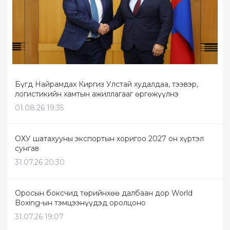
Бүгд Найрамдах Киргиз Улстай худалдаа, тээвэр,
логистикийн хамтын ажиллагааг өргөжүүлнэ
01.08.26 19:35
ОХУ шатахууны экспортын хоригоо 2027 он хүртэл
сунгав
31.07.26 20:30
Оросын боксчид төрийнхөө далбаан дор World
Boxing-ын тэмцээнүүдэд оролцоно
31.07.26 19:07