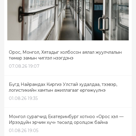
Орос, Монгол, Хятадыг холбосон аялал жуулчлалын
төмөр замын чиглэл нээгдэнэ
07.08.26 19:07
Бүгд Найрамдах Киргиз Улстай худалдаа, тээвэр,
логистикийн хамтын ажиллагааг өргөжүүлнэ
01.08.26 19:35
Монгол сурагчид Екатеринбург хотноо «Орос хэл —
Ирээдүйн эрчим хүч» төсөлд оролцож байна
01.08.26 19:05