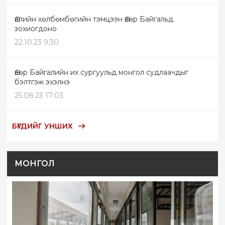
Өвлийн хөлбөмбөгийн тэмцээн Өвөр Байгальд
зохиогдоно
22.10.23 9:30
Өвөр Байгалийн их сургуульд монгол судлаачдыг
бэлтгэж эхэлнэ
25.08.23 17:03
БҮГДИЙГ УНШИХ
МОНГОЛ