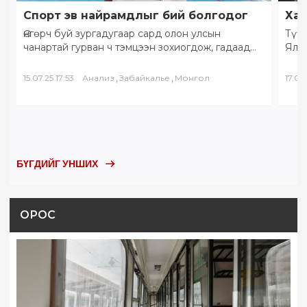
Спорт эв найрамдлыг бий болгодог
Хам
Өнгөрч буй зургадугаар сард олон улсын
Түүх
чанартай гурван ч тэмцээн зохиогдож, гадаад
Ялал
орны тамирчид хоорондоо өндөрлөлөө.
Бай
“Солнечное Забайкалье” буюу…
БНХ
,
,
15.07.25 17:53
Анализ
Забайкалье
Монгол
17.05.
БҮГДИЙГ УНШИХ
ОРОС