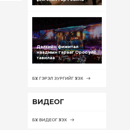
Дэлхийн фижитал
наадмын гарааг Орос улс
тавилаа
БҮХ ГЭРЭЛ ЗУРГИЙГ ҮЗЭХ
ВИДЕОГ
БҮХ ВИДЕОГ ҮЗЭХ