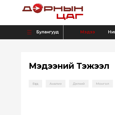
Булангууд
Мэдээ
Ни
Мэдээний Тэжээл
Бүгд
Анализ
Дэлхий
Монгол