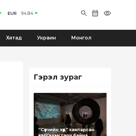
EUR
94.84
Хятад
Украин
Монгол
Гэрэл зураг
“Сүүлчийн зүүд” хамтарсан
үзэсгэлэн гарч байна