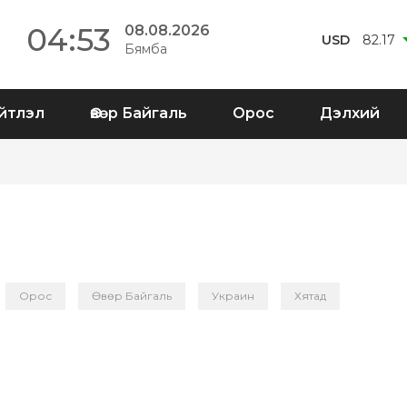
04:53
08.08.2026
USD
82.17
Бямба
йтлэл
Өвөр Байгаль
Орос
Дэлхий
Орос
Өвөр Байгаль
Украин
Хятад