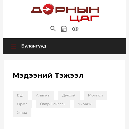
Булангууд
Мэдээний Тэжээл
Бүгд
Анализ
Дэлхий
Монгол
Орос
Өвөр Байгаль
Украин
Хятад