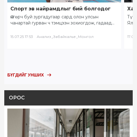
Спорт эв найрамдлыг бий болгодог
Хам
Өнгөрч буй зургадугаар сард олон улсын
Түүх
чанартай гурван ч тэмцээн зохиогдож, гадаад
Ялал
орны тамирчид хоорондоо өндөрлөлөө.
Бай
“Солнечное Забайкалье” буюу…
БНХ
,
,
15.07.25 17:53
Анализ
Забайкалье
Монгол
17.05.
БҮГДИЙГ УНШИХ
ОРОС