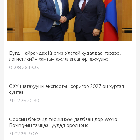
Бүгд Найрамдах Киргиз Улстай худалдаа, тээвэр,
логистикийн хамтын ажиллагааг өргөжүүлнэ
01.08.26 19:35
ОХУ шатахууны экспортын хоригоо 2027 он хүртэл
сунгав
31.07.26 20:30
Оросын боксчид төрийнхөө далбаан дор World
Boxing-ын тэмцээнүүдэд оролцоно
31.07.26 19:07