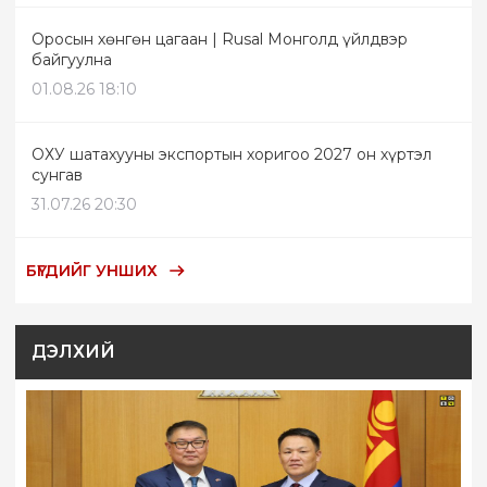
Оросын хөнгөн цагаан | Rusal Монголд үйлдвэр
байгуулна
01.08.26 18:10
ОХУ шатахууны экспортын хоригоо 2027 он хүртэл
сунгав
31.07.26 20:30
БҮГДИЙГ УНШИХ
ДЭЛХИЙ