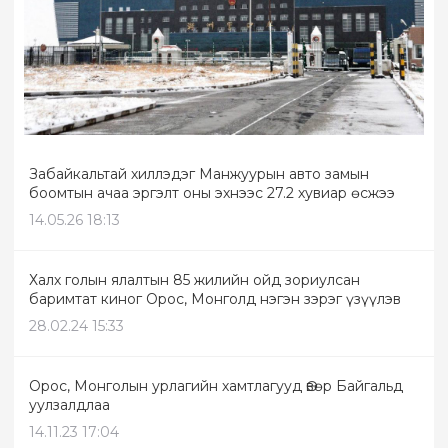
Забайкальтай хиллэдэг Манжуурын авто замын
боомтын ачаа эргэлт оны эхнээс 27.2 хувиар өсжээ
14.05.26 18:13
Халх голын ялалтын 85 жилийн ойд зориулсан
баримтат киног Орос, Монголд нэгэн зэрэг үзүүлэв
28.02.24 15:33
Орос, Монголын урлагийн хамтлагууд Өвөр Байгальд
уулзалдлаа
14.11.23 17:04