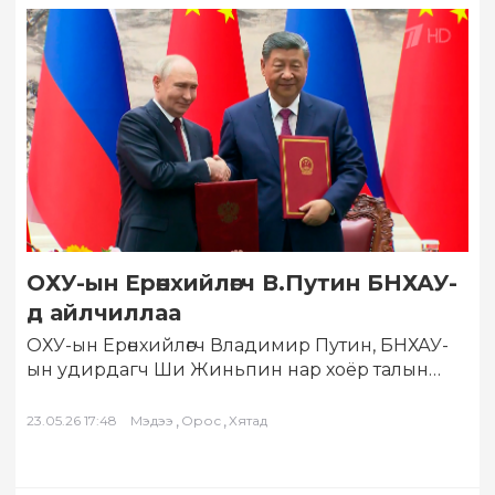
ОХУ-ын Ерөнхийлөгч В.Путин БНХАУ-
д айлчиллаа
ОХУ-ын Ерөнхийлөгч Владимир Путин, БНХАУ-
ын удирдагч Ши Жиньпин нар хоёр талын
хэлэлцээний дүнд иж бүрэн түншлэл, сайн
хөршийн найрсаг…
,
,
23.05.26 17:48
Мэдээ
Орос
Хятад