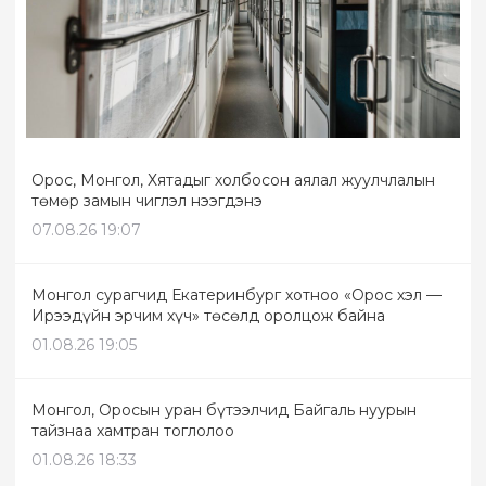
Орос, Монгол, Хятадыг холбосон аялал жуулчлалын
төмөр замын чиглэл нээгдэнэ
07.08.26 19:07
Монгол сурагчид Екатеринбург хотноо «Орос хэл —
Ирээдүйн эрчим хүч» төсөлд оролцож байна
01.08.26 19:05
Монгол, Оросын уран бүтээлчид Байгаль нуурын
тайзнаа хамтран тоглолоо
01.08.26 18:33