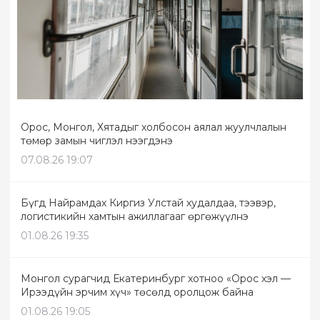
Орос, Монгол, Хятадыг холбосон аялал жуулчлалын
төмөр замын чиглэл нээгдэнэ
07.08.26 19:07
Бүгд Найрамдах Киргиз Улстай худалдаа, тээвэр,
логистикийн хамтын ажиллагааг өргөжүүлнэ
01.08.26 19:35
Монгол сурагчид Екатеринбург хотноо «Орос хэл —
Ирээдүйн эрчим хүч» төсөлд оролцож байна
01.08.26 19:05