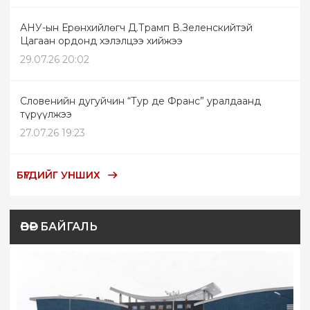
АНУ-ын Ерөнхийлөгч Д.Трамп В.Зеленскийтэй
Цагаан ордонд хэлэлцээ хийжээ
29.07.26 20:02
Словенийн дугуйчин “Тур де Франс” уралдаанд
түрүүлжээ
27.07.26 19:23
БҮГДИЙГ УНШИХ
ӨВӨР БАЙГАЛЬ