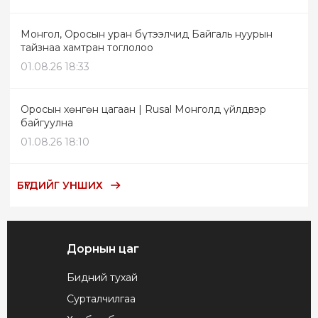
Монгол, Оросын уран бүтээлчид Байгаль нуурын
тайзнаа хамтран тоглолоо
01.08.26 18:33
Оросын хөнгөн цагаан | Rusal Монголд үйлдвэр
байгуулна
01.08.26 18:10
БҮГДИЙГ УНШИХ
Дорнын цаг
Бидний тухай
Сурталчилгаа