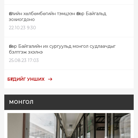
Өвлийн хөлбөмбөгийн тэмцээн Өвөр Байгальд
зохиогдоно
22.10.23 9:30
Өвөр Байгалийн их сургуульд монгол судлаачдыг
бэлтгэж эхэлнэ
25.08.23 17:03
БҮГДИЙГ УНШИХ
МОНГОЛ