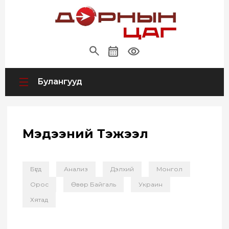
Булангууд
Мэдээний Тэжээл
Бүгд
Анализ
Дэлхий
Монгол
Орос
Өвөр Байгаль
Украин
Хятад