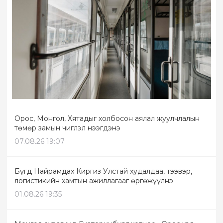
Орос, Монгол, Хятадыг холбосон аялал жуулчлалын
төмөр замын чиглэл нээгдэнэ
07.08.26 19:07
Бүгд Найрамдах Киргиз Улстай худалдаа, тээвэр,
логистикийн хамтын ажиллагааг өргөжүүлнэ
01.08.26 19:35