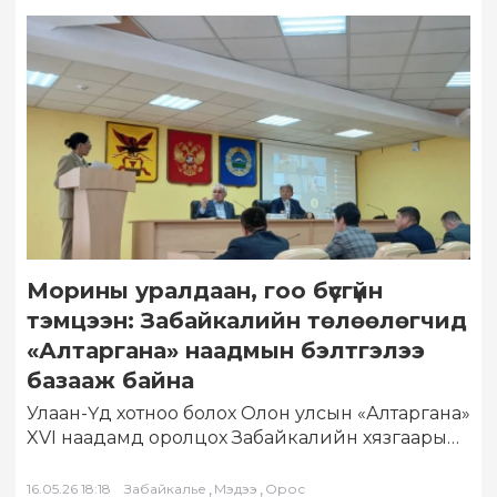
Морины уралдаан, гоо бүсгүйн
тэмцээн: Забайкалийн төлөөлөгчид
«Алтаргана» наадмын бэлтгэлээ
базааж байна
Улаан-Үд хотноо болох Олон улсын «Алтаргана»
XVI наадамд оролцох Забайкалийн хязгаарын
төлөөлөгчдийг бэлтгэх ажлын хэсгийн хуралдаан
Агийн Буриадын тойргийн…
,
,
16.05.26 18:18
Забайкалье
Мэдээ
Орос