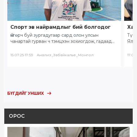
Спорт эв найрамдлыг бий болгодог
Хам
Өнгөрч буй зургадугаар сард олон улсын
Түүх
чанартай гурван ч тэмцээн зохиогдож, гадаад
Ялал
орны тамирчид хоорондоо өндөрлөлөө.
Бай
“Солнечное Забайкалье” буюу…
БНХ
,
,
15.07.25 17:53
Анализ
Забайкалье
Монгол
17.05.
БҮГДИЙГ УНШИХ
ОРОС