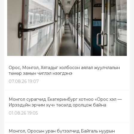
Орос, Монгол, Хятадыг холбосон аялал жуулчлалын
төмөр замын чиглэл нээгдэнэ
07.08.26 19:07
Монгол сурагчид Екатеринбург хотноо «Орос хэл —
Ирээдүйн эрчим хүч» төсөлд оролцож байна
01.08.26 19:05
Монгол, Оросын уран бүтээлчид Байгаль нуурын