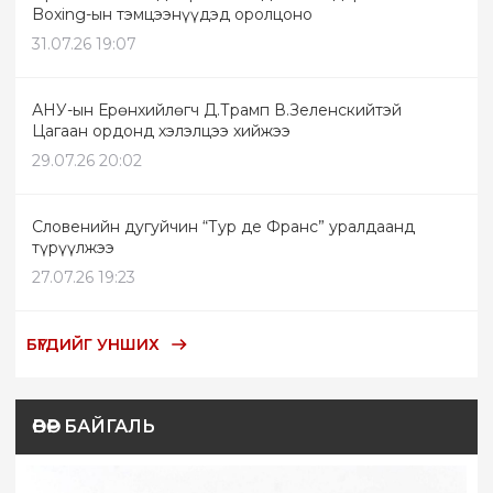
Boxing-ын тэмцээнүүдэд оролцоно
31.07.26 19:07
АНУ-ын Ерөнхийлөгч Д.Трамп В.Зеленскийтэй
Цагаан ордонд хэлэлцээ хийжээ
29.07.26 20:02
Словенийн дугуйчин “Тур де Франс” уралдаанд
түрүүлжээ
27.07.26 19:23
БҮГДИЙГ УНШИХ
ӨВӨР БАЙГАЛЬ