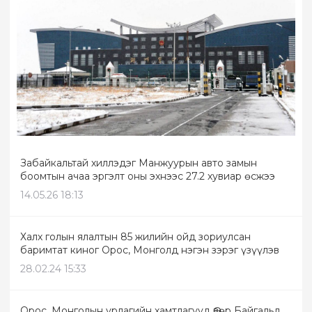
Забайкальтай хиллэдэг Манжуурын авто замын
боомтын ачаа эргэлт оны эхнээс 27.2 хувиар өсжээ
14.05.26 18:13
Халх голын ялалтын 85 жилийн ойд зориулсан
баримтат киног Орос, Монголд нэгэн зэрэг үзүүлэв
28.02.24 15:33
Орос, Монголын урлагийн хамтлагууд Өвөр Байгальд