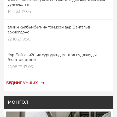
уулзалдлаа
14.11.23 17:04
Өвлийн хөлбөмбөгийн тэмцээн Өвөр Байгальд
зохиогдоно
22.10.23 9:30
Өвөр Байгалийн их сургуульд монгол судлаачдыг
бэлтгэж эхэлнэ
25.08.23 17:03
БҮГДИЙГ УНШИХ
МОНГОЛ