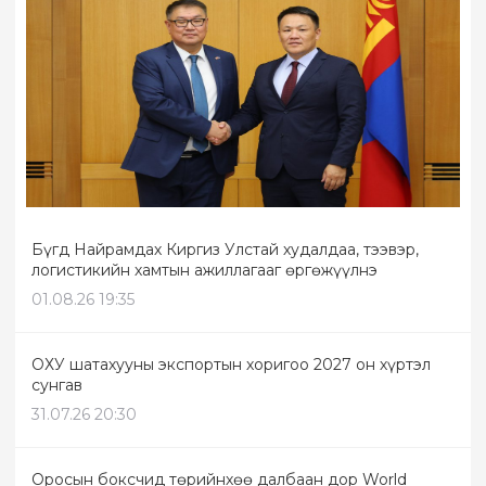
Бүгд Найрамдах Киргиз Улстай худалдаа, тээвэр,
логистикийн хамтын ажиллагааг өргөжүүлнэ
01.08.26 19:35
ОХУ шатахууны экспортын хоригоо 2027 он хүртэл
сунгав
31.07.26 20:30
Оросын боксчид төрийнхөө далбаан дор World