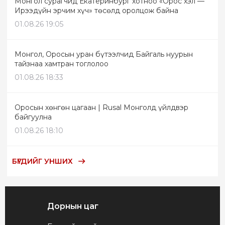
Монгол сурагчид Екатеринбург хотноо «Орос хэл —
Ирээдүйн эрчим хүч» төсөлд оролцож байна
01.08.26 19:05
Монгол, Оросын уран бүтээлчид Байгаль нуурын
тайзнаа хамтран тоглолоо
01.08.26 18:33
Оросын хөнгөн цагаан | Rusal Монголд үйлдвэр
байгуулна
01.08.26 18:10
БҮГДИЙГ УНШИХ
Дорнын цаг