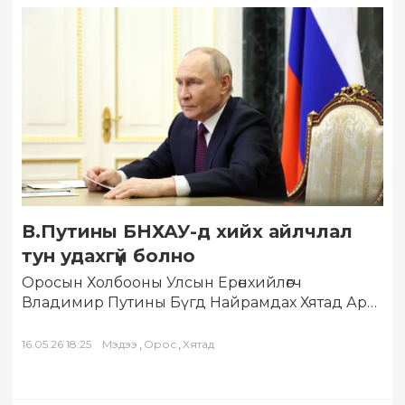
В.Путины БНХАУ-д хийх айлчлал
тун удахгүй болно
Оросын Холбооны Улсын Ерөнхийлөгч
Владимир Путины Бүгд Найрамдах Хятад Ард
Улсад хийх албан ёсны айлчлалын бэлтгэл
ажил бүрэн хангагдсан…
,
,
16.05.26 18:25
Мэдээ
Орос
Хятад