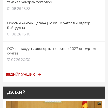
тайзнаа хамтран тоглолоо
01.08.26 18:33
Оросын хөнгөн цагаан | Rusal Монголд үйлдвэр
байгуулна
01.08.26 18:10
ОХУ шатахууны экспортын хоригоо 2027 он хүртэл
сунгав
31.07.26 20:30
БҮГДИЙГ УНШИХ
ДЭЛХИЙ