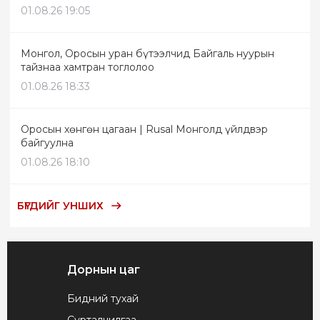
01.08.26 19:05
Монгол, Оросын уран бүтээлчид Байгаль нуурын
тайзнаа хамтран тоглолоо
01.08.26 18:33
Оросын хөнгөн цагаан | Rusal Монголд үйлдвэр
байгуулна
01.08.26 18:10
БҮГДИЙГ УНШИХ
Дорнын цаг
Бидний тухай
Сурталчилгаа