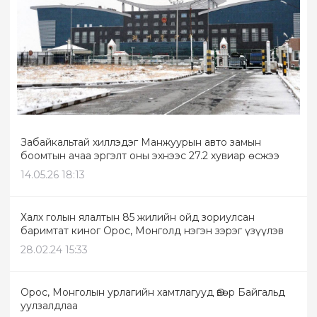
Забайкальтай хиллэдэг Манжуурын авто замын
боомтын ачаа эргэлт оны эхнээс 27.2 хувиар өсжээ
14.05.26 18:13
Халх голын ялалтын 85 жилийн ойд зориулсан
баримтат киног Орос, Монголд нэгэн зэрэг үзүүлэв
28.02.24 15:33
Орос, Монголын урлагийн хамтлагууд Өвөр Байгальд
уулзалдлаа