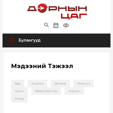
Булангууд
Мэдээний Тэжээл
Бүгд
Анализ
Дэлхий
Монгол
Орос
Өвөр Байгаль
Украин
Хятад