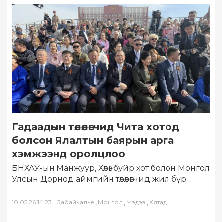
Гадаадын төлөөлөгчид Чита хотод
болсон Ялалтын баярын арга
хэмжээнд оролцлоо
БНХАУ-ын Манжуур, Хөлөнбуйр хот болон Монгол
Улсын Дорнод аймгийн төлөөлөгчид жил бүр
уламжлал болгон зохион байгуулдаг Эх орны
дайны…
,
,
,
10.05.26 14:23
Забайкалье
Монгол
Мэдээ
Хятад