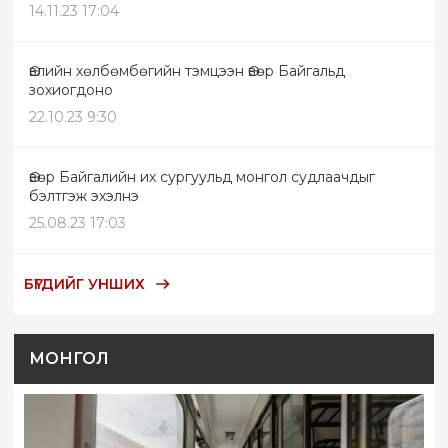
14.11.23 17:04
Өвлийн хөлбөмбөгийн тэмцээн Өвөр Байгальд
зохиогдоно
22.10.23 9:30
Өвөр Байгалийн их сургуульд монгол судлаачдыг
бэлтгэж эхэлнэ
25.08.23 17:03
БҮГДИЙГ УНШИХ
МОНГОЛ