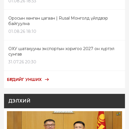
01.08.26 18:33
Оросын хөнгөн цагаан | Rusal Монголд үйлдвэр
байгуулна
01.08.26 18:10
ОХУ шатахууны экспортын хоригоо 2027 он хүртэл
сунгав
31.07.26 20:30
БҮГДИЙГ УНШИХ
ДЭЛХИЙ