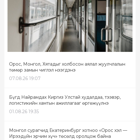
Орос, Монгол, Хятадыг холбосон аялал жуулчлалын
төмөр замын чиглэл нээгдэнэ
07.08.26 19:07
Бүгд Найрамдах Киргиз Улстай худалдаа, тээвэр,
логистикийн хамтын ажиллагааг өргөжүүлнэ
01.08.26 19:35
Монгол сурагчид Екатеринбург хотноо «Орос хэл —
Ирээдүйн эрчим хүч» төсөлд оролцож байна