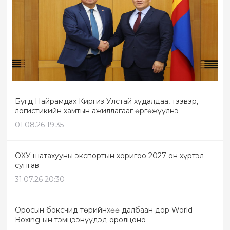
Бүгд Найрамдах Киргиз Улстай худалдаа, тээвэр,
логистикийн хамтын ажиллагааг өргөжүүлнэ
01.08.26 19:35
ОХУ шатахууны экспортын хоригоо 2027 он хүртэл
сунгав
31.07.26 20:30
Оросын боксчид төрийнхөө далбаан дор World
Boxing-ын тэмцээнүүдэд оролцоно