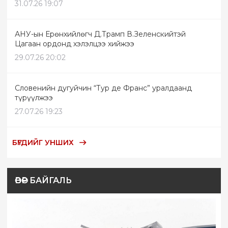
31.07.26 19:07
АНУ-ын Ерөнхийлөгч Д.Трамп В.Зеленскийтэй
Цагаан ордонд хэлэлцээ хийжээ
29.07.26 20:02
Словенийн дугуйчин “Тур де Франс” уралдаанд
түрүүлжээ
27.07.26 19:23
БҮГДИЙГ УНШИХ
ӨВӨР БАЙГАЛЬ