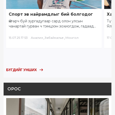
Спорт эв найрамдлыг бий болгодог
Хам
Өнгөрч буй зургадугаар сард олон улсын
Түүх
чанартай гурван ч тэмцээн зохиогдож, гадаад
Ялал
орны тамирчид хоорондоо өндөрлөлөө.
Бай
“Солнечное Забайкалье” буюу…
БНХ
,
,
15.07.25 17:53
Анализ
Забайкалье
Монгол
17.05.
БҮГДИЙГ УНШИХ
ОРОС