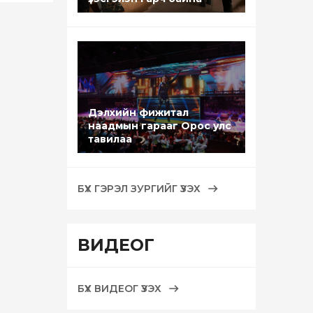
Дэлхийн фижитал
наадмын гарааг Орос улс
тавилаа
БҮХ ГЭРЭЛ ЗУРГИЙГ ҮЗЭХ
ВИДЕОГ
БҮХ ВИДЕОГ ҮЗЭХ