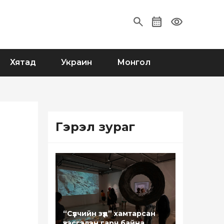
Хятад
Украин
Монгол
Гэрэл зураг
“Сүүлчийн зүүд” хамтарсан
үзэсгэлэн гарч байна