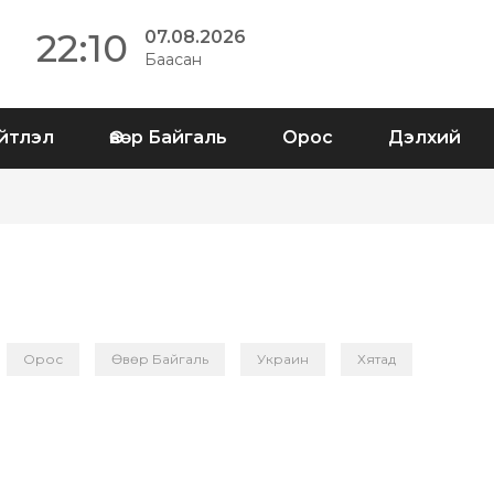
22:10
07.08.2026
Баасан
йтлэл
Өвөр Байгаль
Орос
Дэлхий
Орос
Өвөр Байгаль
Украин
Хятад