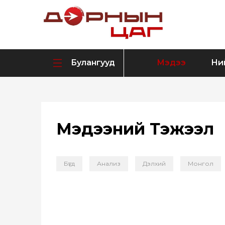
Булангууд
Мэдээ
Ни
Мэдээний Тэжээл
Бүгд
Анализ
Дэлхий
Монгол