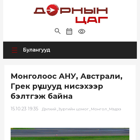
Булангууд
Монголоос АНУ, Австрали,
Грек рүү шууд нисэхээр
бэлтгэж байна
15.10.23 19:35
,
,
,
Дэлхий
Зургийн цомог
Монгол
Мэдээ