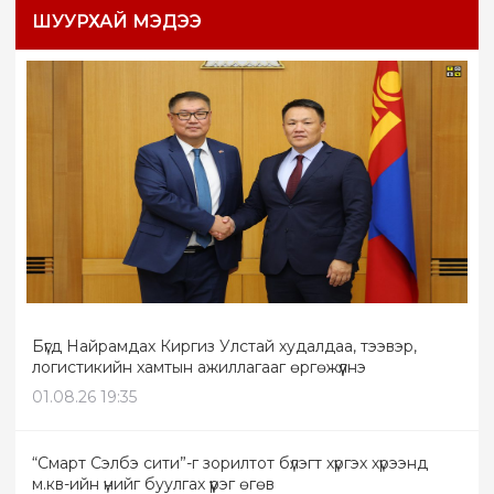
ШУУРХАЙ МЭДЭЭ
Бүгд Найрамдах Киргиз Улстай худалдаа, тээвэр,
логистикийн хамтын ажиллагааг өргөжүүлнэ
01.08.26 19:35
“Смарт Сэлбэ сити”-г зорилтот бүлэгт хүргэх хүрээнд
м.кв-ийн үнийг буулгах үүрэг өгөв