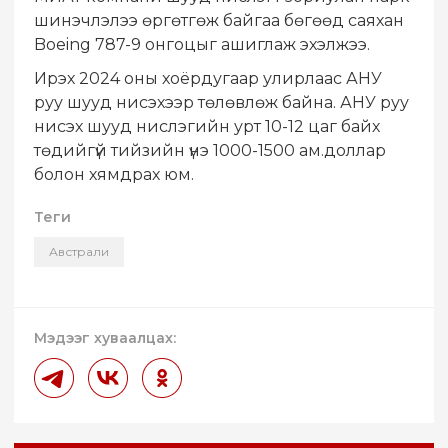
шинэчлэлээ өргөтгөж байгаа бөгөөд саяхан
Boeing 787-9 онгоцыг ашиглаж эхэлжээ.
Ирэх 2024 оны хоёрдугаар улирлаас АНУ
руу шууд нисэхээр төлөвлөж байна. АНУ руу
нисэх шууд нислэгийн урт 10-12 цаг байх
төдийгүй тийзийн үнэ 1000-1500 ам.доллар
болон хямдрах юм.
Теги
Австрали
Мэдээг хуваалцах: