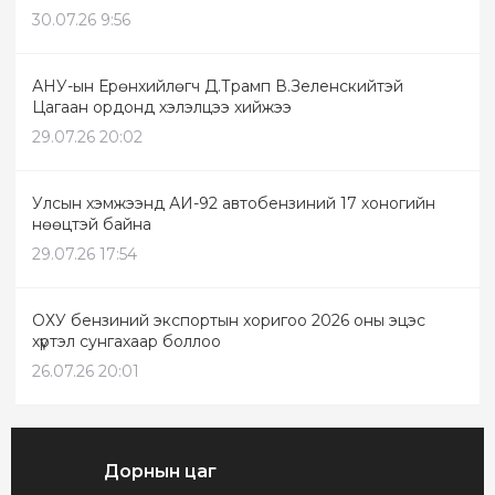
30.07.26 9:56
АНУ-ын Ерөнхийлөгч Д.Трамп В.Зеленскийтэй
Цагаан ордонд хэлэлцээ хийжээ
29.07.26 20:02
Улсын хэмжээнд АИ-92 автобензиний 17 хоногийн
нөөцтэй байна
29.07.26 17:54
ОХУ бензиний экспортын хоригоо 2026 оны эцэс
хүртэл сунгахаар боллоо
26.07.26 20:01
Дорнын цаг