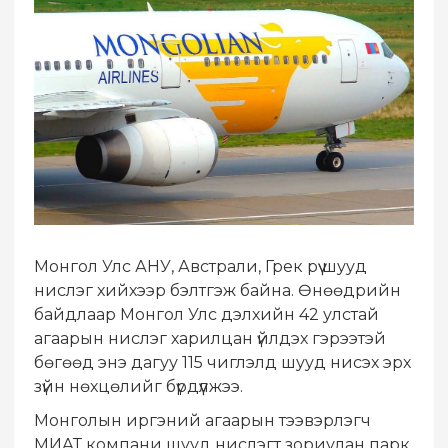
Монгол Улс АНУ, Австрали, Грек рүү шууд
нислэг хийхээр бэлтгэж байна. Өнөөдрийн
байдлаар Монгол Улс дэлхийн 42 улстай
агаарын нислэг харилцан үйлдэх гэрээтэй
бөгөөд энэ дагуу 115 чиглэлд шууд нисэх эрх
зүйн нөхцөлийг бүрдүүлжээ.
Монголын иргэний агаарын тээвэрлэгч
МИАТ компани шууд нислэгт зориулан парк