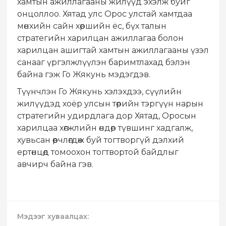
хамтын ажиллагааны жилүүд эхэлж буйг
онцоллоо. Хятад улс Орос улстай хамтдаа
мөнхийн сайн хөршийн ёс, бүх талын
стратегийн харилцан ажиллагаа болон
харилцан ашигтай хамтын ажиллагааны үзэл
санааг үргэлжлүүлэн баримтлахад бэлэн
байна гэж Го Жякунь мэдэгдэв.
Түүнчлэн Го Жякунь хэлэхдээ, сүүлийн
жилүүдэд хоёр улсын төрийн тэргүүн нарын
стратегийн удирдлага дор Хятад, Оросын
харилцаа хөгжлийн өндөр түвшинг хадгалж,
хувьсан өөрчлөгдөж буй тогтворгүй дэлхий
ертөнцөд томоохон тогтвортой байдлыг
авчирч байна гэв.
Мэдээг хуваалцах: