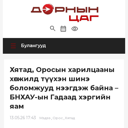
Булангууд
Хятад, Оросын харилцааны
хөгжилд түүхэн шинэ
боломжууд нээгдэж байна –
БНХАУ-ын Гадаад хэргийн
яам
13.05.26 17:43
,
,
Мэдээ
Орос
Хятад