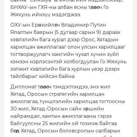
БНХАУ-ын ГХЯ-ны албан ёсны төлөөлөгч Го
Жякунь ийнхүү мэдэгджээ.
ОХУ-ын Ерөнхийлөгч Владимир Путин
Ялалтын баярын (5 дугаар сарын 9) дараах
хэвлэлийн бага хурал дээр Орос, Хятадын
харилцан ажиллагааг олон улсын харилцааг
тогтворжуулагч хамгийн чухал хүчин зүйл
хэмээн нэрлэсэнтэй холбогдуулан Го Жякунь
ээлжит хэвлэлийн бага хурлын үеэр дээрх
тайлбарыг хийсэн байна.
Дипломат төлөөлөгч тэмдэглэхдээ, энэ жил
Хятад, Оросын стратегийн харилцан
ажиллагаа, түншлэлийн харилцаа тогтоосны
30 жил, Хятад-Оросын сайн хөршийн
найрамдал, хамтын ажиллагааны гэрээ
байгуулсны 25 жилийн ой тохиож байгаа
бөгөөд Хятад, Оросын боловсролын салбарын