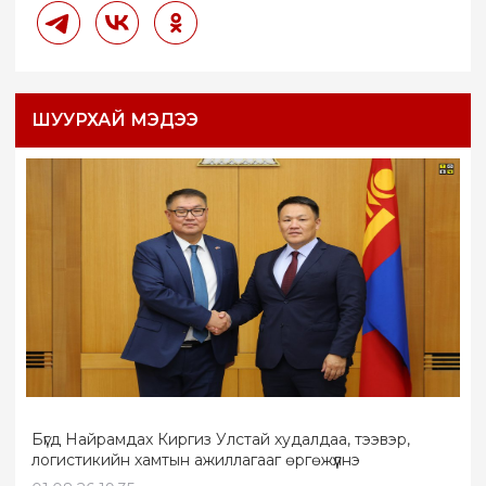
ШУУРХАЙ МЭДЭЭ
Бүгд Найрамдах Киргиз Улстай худалдаа, тээвэр,
логистикийн хамтын ажиллагааг өргөжүүлнэ