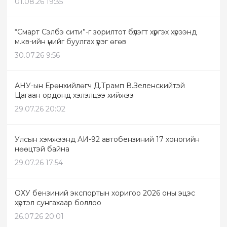
01.08.26 19:35
“Смарт Сэлбэ сити”-г зорилтот бүлэгт хүргэх хүрээнд
м.кв-ийн үнийг буулгах үүрэг өгөв
30.07.26 9:56
АНУ-ын Ерөнхийлөгч Д.Трамп В.Зеленскийтэй
Цагаан ордонд хэлэлцээ хийжээ
29.07.26 20:02
Улсын хэмжээнд АИ-92 автобензиний 17 хоногийн
нөөцтэй байна
29.07.26 17:54
ОХУ бензиний экспортын хоригоо 2026 оны эцэс
хүртэл сунгахаар боллоо
26.07.26 20:01