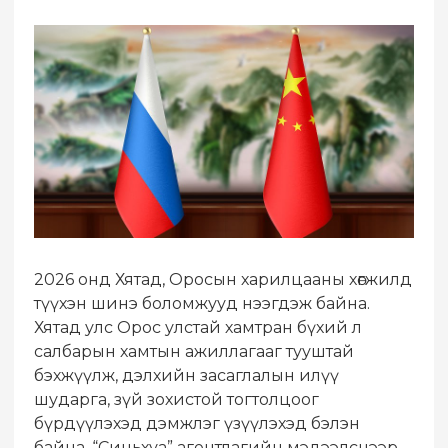
2026 онд Хятад, Оросын харилцааны хөгжилд
түүхэн шинэ боломжууд нээгдэж байна.
Хятад улс Орос улстай хамтран бүхий л
салбарын хамтын ажиллагааг тууштай
бэхжүүлж, дэлхийн засаглалын илүү
шударга, зүй зохистой тогтолцоог
бүрдүүлэхэд дэмжлэг үзүүлэхэд бэлэн
байна. “Синьхуа” агентлагийн мэдээлснээр,