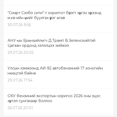
“Смарт Сэлбэ сити”-г зорилтот бүлэгт хүргэх хүрээнд
м.кв-ийн үнийг буулгах үүрэг өгөв
30.07.26 9:56
АНУ-ын Ерөнхийлөгч Д.Трамп В.Зеленскийтэй
Цагаан ордонд хэлэлцээ хийжээ
29.07.26 20:02
Улсын хэмжээнд АИ-92 автобензиний 17 хоногийн
нөөцтэй байна
29.07.26 17:54
ОХУ бензиний экспортын хоригоо 2026 оны эцэс
хүртэл сунгахаар боллоо
26.07.26 20:01