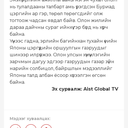
нь тулалдааны талбарт амь үрэгдсэн Буриад
цэргийн ар гэр, төрөл төрөгсдийг олж
тогтоож чадсан явдал байв. Олон жилийн
дараа дайчны сураг ийнхүү гэр бүлд нь хүрч
байна.
Үүнээс гадна, эрлийн багийнхан тухайн үеийн
Японы цэргүүдийн оршуулгын газруудыг
шинээр илрүүлжээ. Олон улсын хүмүүнлэгийн
зарчмын дагуу эдгээр газруудын газар зүйн
нарийн солбицол, байршлын мэдээллийг
Японы талд албан ёсоор хүлээлгэн өгсөн
байна.
Эх сурвалж: Aist Global TV
Мэдээг хуваалцах: