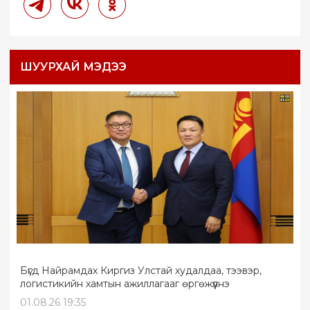
ШУУРХАЙ МЭДЭЭ
Бүгд Найрамдах Киргиз Улстай худалдаа, тээвэр,
логистикийн хамтын ажиллагааг өргөжүүлнэ
01.08.26 19:35