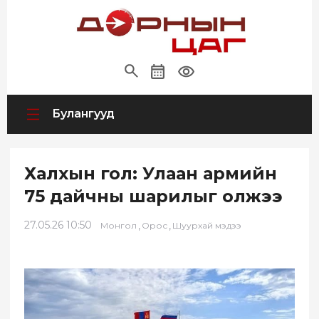
Булангууд
Халхын гол: Улаан армийн
75 дайчны шарилыг олжээ
27.05.26 10:50
,
,
Монгол
Орос
Шуурхай мэдээ