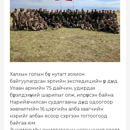
Халхын голын бүс нутагт зохион
байгуулагдсан эрлийн экспедицийн үр дүнд
Улаан армийн 75 дайчин, удирдах
бүрэлдэхүүний шарилыг олж, илрүүлсэн байна.
Нарийвчилсан судалгааны дүнд одоогоор
зөвлөлтийн 16 цэргийн алба хаагчийн
нэрийг албан ёсоор сэргээн тогтоогоод
байгаа юм.
Энэхүү эрлийн ажиллагааны нэгэн чухал ололт