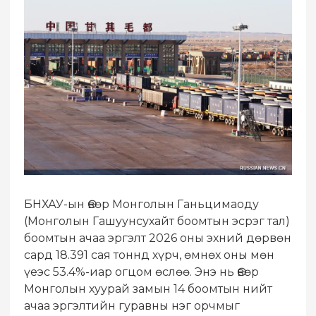
​БНХАУ-ын Өвөр Монголын Ганьцимаоду
(Монголын Гашуунсухайт боомтын эсрэг тал)
боомтын ачаа эргэлт 2026 оны эхний дөрвөн
сард 18.391 сая тоннд хүрч, өмнөх оны мөн
үеэс 53.4%-иар огцом өслөө. Энэ нь Өвөр
Монголын хуурай замын 14 боомтын нийт
ачаа эргэлтийн гуравны нэг орчмыг