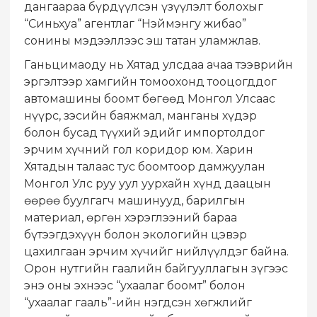
дангаараа бүрдүүлсэн үзүүлэлт болохыг
“Синьхуа” агентлаг “Нэймэнгу жибао”
сонины мэдээллээс эш татан уламжлав.
​Ганьцимаоду нь Хятад улсдаа ачаа тээврийн
эргэлтээр хамгийн томоохонд тооцогддог
автомашины боомт бөгөөд Монгол Улсаас
нүүрс, зэсийн баяжмал, манганы хүдэр
болон бусад түүхий эдийг импортолдог
эрчим хүчний гол коридор юм. Харин
Хятадын талаас тус боомтоор дамжуулан
Монгол Улс руу уул уурхайн хүнд даацын
өөрөө буулгагч машинууд, барилгын
материал, өргөн хэрэглээний бараа
бүтээгдэхүүн болон экологийн цэвэр
цахилгаан эрчим хүчийг нийлүүлдэг байна.
​Орон нутгийн гаалийн байгууллагын зүгээс
энэ оны эхнээс “ухаалаг боомт” болон
“ухаалаг гааль”-ийн нэгдсэн хөгжлийг