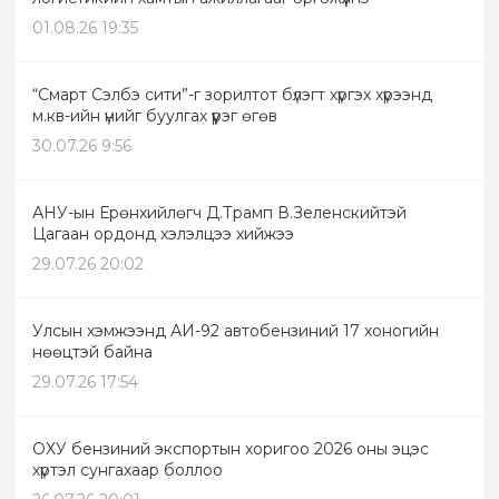
01.08.26 19:35
“Смарт Сэлбэ сити”-г зорилтот бүлэгт хүргэх хүрээнд
м.кв-ийн үнийг буулгах үүрэг өгөв
30.07.26 9:56
АНУ-ын Ерөнхийлөгч Д.Трамп В.Зеленскийтэй
Цагаан ордонд хэлэлцээ хийжээ
29.07.26 20:02
Улсын хэмжээнд АИ-92 автобензиний 17 хоногийн
нөөцтэй байна
29.07.26 17:54
ОХУ бензиний экспортын хоригоо 2026 оны эцэс
хүртэл сунгахаар боллоо