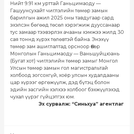
​Нийт 9.91 км урттай Ганьцимаоду —
Гашуунсухайт чиглэлийн төмөр замын
барилгын ажил 2025 оны тавдугаар сард
эхэлсэн бөгөөд төсөл хэрэгжиж дууссанаар
тус замаар тээвэрлэх ачааны хэмжээ жилд 30
сая тоннд хүрэх төлөвтэй байна. Энэхүү
төмөр зам ашиглалтад орсноор Өвөр
Монголын Ганьцимаоду — Ваньшуйцюань
(Бугат хот) чиглэлийн төмөр замыг Монгол
Улсын төмөр замын гол магистральтай
холбоод зогсохгүй, хоёр улсын худалдааны
цар хүрээг өргөжүүлж, дэд бүтэц болон
эдийн засгийн хэлхээ холбоог бэхжүүлэхэд
чухал үүрэг гүйцэтгэх юм.
​Эх сурвалж: “Синьхуа” агентлаг