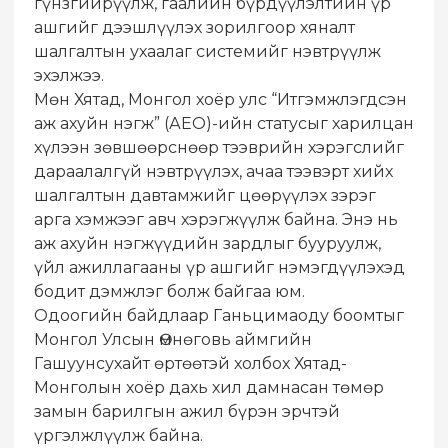
гүнзгийрүүлж, гаалийн бүрдүүлэлтийн үр
ашгийг дээшлүүлэх зорилгоор хяналт
шалгалтын ухаалаг системийг нэвтрүүлж
эхэлжээ.
​Мөн Хятад, Монгол хоёр улс “Итгэмжлэгдсэн
аж ахуйн нэгж” (АЕО)-ийн статусыг харилцан
хүлээн зөвшөөрснөөр тээврийн хэрэгслийг
дараалалгүй нэвтрүүлэх, ачаа тээвэрт хийх
шалгалтын давтамжийг цөөрүүлэх зэрэг
арга хэмжээг авч хэрэгжүүлж байна. Энэ нь
аж ахуйн нэгжүүдийн зардлыг бууруулж,
үйл ажиллагааны үр ашгийг нэмэгдүүлэхэд
бодит дэмжлэг болж байгаа юм.
​Одоогийн байдлаар Ганьцимаоду боомтыг
Монгол Улсын Өмнөговь аймгийн
Гашуунсухайт өртөөтэй холбох Хятад-
Монголын хоёр дахь хил дамнасан төмөр
замын барилгын ажил бүрэн эрчтэй
үргэлжлүүлж байна.