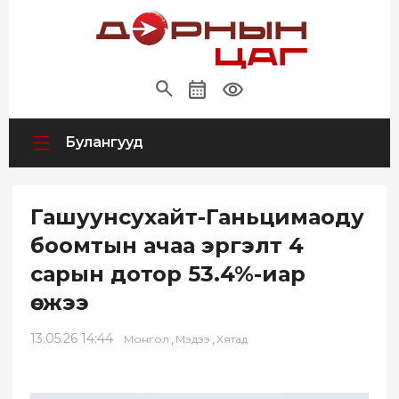
Булангууд
Гашуунсухайт-Ганьцимаоду
боомтын ачаа эргэлт 4
сарын дотор 53.4%-иар
өсжээ
13.05.26 14:44
,
,
Монгол
Мэдээ
Хятад