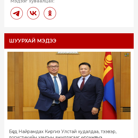
Мэдээг хуваалцах:
ШУУРХАЙ МЭДЭЭ
Бүгд Найрамдах Киргиз Улстай худалдаа, тээвэр,
логистикийн хамтын ажиллагааг өргөжүүлнэ