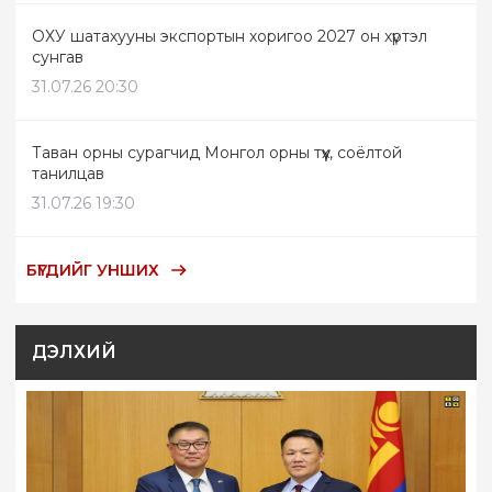
ОХУ шатахууны экспортын хоригоо 2027 он хүртэл
сунгав
31.07.26 20:30
Таван орны сурагчид Монгол орны түүх, соёлтой
танилцав
31.07.26 19:30
БҮГДИЙГ УНШИХ
ДЭЛХИЙ