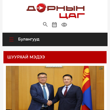
Булангууд
ШУУРХАЙ МЭДЭЭ