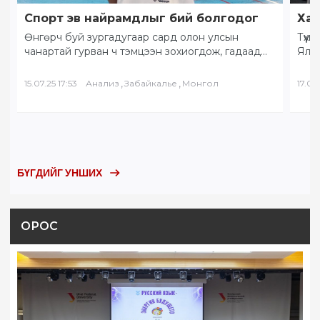
Спорт эв найрамдлыг бий болгодог
Хам
Өнгөрч буй зургадугаар сард олон улсын
Түүх
чанартай гурван ч тэмцээн зохиогдож, гадаад
Яла
орны тамирчид хоорондоо өндөрлөлөө.
Бай
“Солнечное Забайкалье” буюу…
БНХ
,
,
15.07.25 17:53
Анализ
Забайкалье
Монгол
17.05.
БҮГДИЙГ УНШИХ
ОРОС