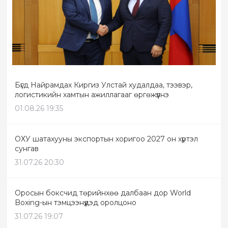
Бүгд Найрамдах Киргиз Улстай худалдаа, тээвэр,
логистикийн хамтын ажиллагааг өргөжүүлнэ
01.08.26 19:35
ОХУ шатахууны экспортын хоригоо 2027 он хүртэл
сунгав
31.07.26 20:30
Оросын боксчид төрийнхөө далбаан дор World
Boxing-ын тэмцээнүүдэд оролцоно
31.07.26 19:07