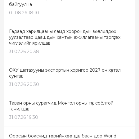
байгуулна
01.08.26 18:10
Гадаад харилцааны яамд хоорондын зөвлөлдөх
уулзалтаар цаашдын хамтын ажиллагааны тэргүүлэх
чиглэлийг ярилцав
31.07.26 20:38
ОХУ шатахууны экспортын хоригоо 2027 он хүртэл
сунгав
31.07.26 20:30
Таван орны сурагчид Монгол орны түүх, соёлтой
танилцав
31.07.26 19:30
Оросын боксчид төрийнхөө далбаан дор World