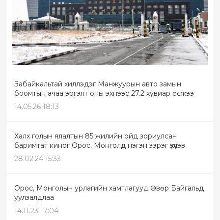
Забайкальтай хиллэдэг Манжуурын авто замын
боомтын ачаа эргэлт оны эхнээс 27.2 хувиар өсжээ
14.05.26 18:13
Халх голын ялалтын 85 жилийн ойд зориулсан
баримтат киног Орос, Монголд нэгэн зэрэг үзүүлэв
28.02.24 15:33
Орос, Монголын урлагийн хамтлагууд Өвөр Байгальд
уулзалдлаа
14.11.23 17:04