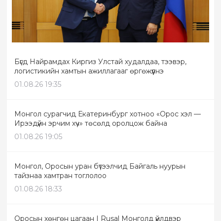
Бүгд Найрамдах Киргиз Улстай худалдаа, тээвэр,
логистикийн хамтын ажиллагааг өргөжүүлнэ
01.08.26 19:35
Монгол сурагчид Екатеринбург хотноо «Орос хэл —
Ирээдүйн эрчим хүч» төсөлд оролцож байна
01.08.26 19:05
Монгол, Оросын уран бүтээлчид Байгаль нуурын
тайзнаа хамтран тоглолоо
01.08.26 18:33
Оросын хөнгөн цагаан | Rusal Монголд үйлдвэр