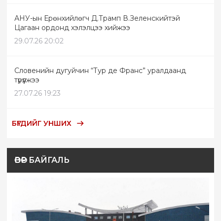
АНУ-ын Ерөнхийлөгч Д.Трамп В.Зеленскийтэй
Цагаан ордонд хэлэлцээ хийжээ
29.07.26 20:02
Словенийн дугуйчин “Тур де Франс” уралдаанд
түрүүлжээ
27.07.26 19:23
БҮГДИЙГ УНШИХ
ӨВӨР БАЙГАЛЬ