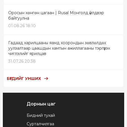
Оросын хөнгөн цагаан | Rusal Монголд үйлдвэр
байгуулна
01.08.26 18:10
Гадаад харилцааны яамд хоорондын зөвлөлдөх
уулзалтаар цаашдын хамтын ажиллагааны тэргүүлэх
чиглэлийг ярилцав
31.07.26 20:38
БҮГДИЙГ УНШИХ
Дорнын цаг
Бидний тухай
Сурталчилгаа