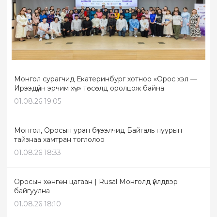
Монгол сурагчид Екатеринбург хотноо «Орос хэл —
Ирээдүйн эрчим хүч» төсөлд оролцож байна
01.08.26 19:05
Монгол, Оросын уран бүтээлчид Байгаль нуурын
тайзнаа хамтран тоглолоо
01.08.26 18:33
Оросын хөнгөн цагаан | Rusal Монголд үйлдвэр
байгуулна
01.08.26 18:10