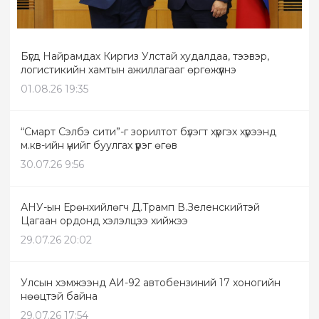
Бүгд Найрамдах Киргиз Улстай худалдаа, тээвэр,
логистикийн хамтын ажиллагааг өргөжүүлнэ
01.08.26 19:35
“Смарт Сэлбэ сити”-г зорилтот бүлэгт хүргэх хүрээнд
м.кв-ийн үнийг буулгах үүрэг өгөв
30.07.26 9:56
АНУ-ын Ерөнхийлөгч Д.Трамп В.Зеленскийтэй
Цагаан ордонд хэлэлцээ хийжээ
29.07.26 20:02
Улсын хэмжээнд АИ-92 автобензиний 17 хоногийн
нөөцтэй байна
29.07.26 17:54