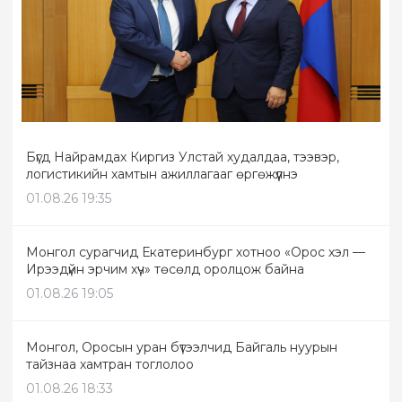
Бүгд Найрамдах Киргиз Улстай худалдаа, тээвэр,
логистикийн хамтын ажиллагааг өргөжүүлнэ
01.08.26 19:35
Монгол сурагчид Екатеринбург хотноо «Орос хэл —
Ирээдүйн эрчим хүч» төсөлд оролцож байна
01.08.26 19:05
Монгол, Оросын уран бүтээлчид Байгаль нуурын
тайзнаа хамтран тоглолоо
01.08.26 18:33