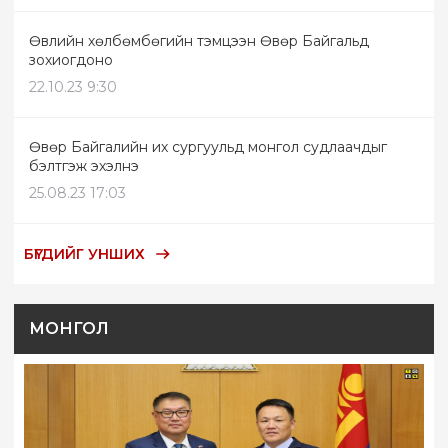
Өвлийн хөлбөмбөгийн тэмцээн Өвөр Байгальд
зохиогдоно
22.10.23 9:30
Өвөр Байгалийн их сургуульд монгол судлаачдыг
бэлтгэж эхэлнэ
25.08.23 17:03
БҮГДИЙГ УНШИХ
МОНГОЛ