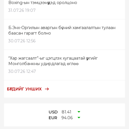
Boxing-ын тэмцээнүүдэд оролцоно
31.07.26 19:07
Б.Энх-Оргилын аваргын бүсний хамгаалалтын тулаан
баасан гарагт болно
30.07.26 12:56
“Хар жагсаалт”-ыг цэгцлэх хугацаатай үүргийг
Монголбанкны удирдлагад өглөө
30.07.26 12:47
БҮГДИЙГ УНШИХ
USD
81.41
EUR
94.06