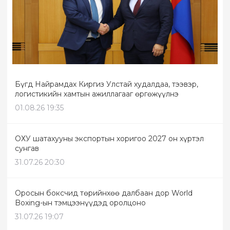
Бүгд Найрамдах Киргиз Улстай худалдаа, тээвэр,
логистикийн хамтын ажиллагааг өргөжүүлнэ
01.08.26 19:35
ОХУ шатахууны экспортын хоригоо 2027 он хүртэл
сунгав
31.07.26 20:30
Оросын боксчид төрийнхөө далбаан дор World
Boxing-ын тэмцээнүүдэд оролцоно
31.07.26 19:07