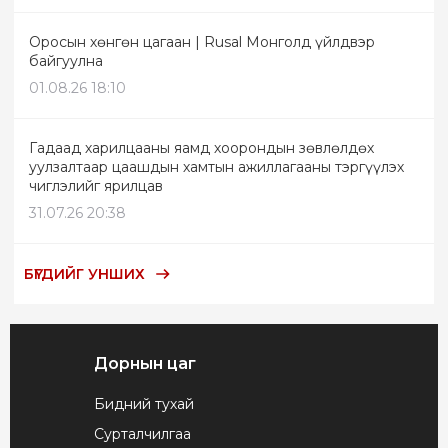
Оросын хөнгөн цагаан | Rusal Монголд үйлдвэр
байгуулна
01.08.26 18:10
Гадаад харилцааны яамд хоорондын зөвлөлдөх
уулзалтаар цаашдын хамтын ажиллагааны тэргүүлэх
чиглэлийг ярилцав
31.07.26 20:38
БҮГДИЙГ УНШИХ
Дорнын цаг
Бидний тухай
Сурталчилгаа