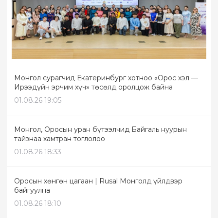
Монгол сурагчид Екатеринбург хотноо «Орос хэл —
Ирээдүйн эрчим хүч» төсөлд оролцож байна
01.08.26 19:05
Монгол, Оросын уран бүтээлчид Байгаль нуурын
тайзнаа хамтран тоглолоо
01.08.26 18:33
Оросын хөнгөн цагаан | Rusal Монголд үйлдвэр
байгуулна
01.08.26 18:10