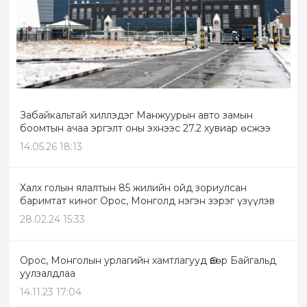
Забайкальтай хиллэдэг Манжуурын авто замын
боомтын ачаа эргэлт оны эхнээс 27.2 хувиар өсжээ
14.05.26 18:13
Халх голын ялалтын 85 жилийн ойд зориулсан
баримтат киног Орос, Монголд нэгэн зэрэг үзүүлэв
28.02.24 15:33
Орос, Монголын урлагийн хамтлагууд Өвөр Байгальд
уулзалдлаа
14.11.23 17:04