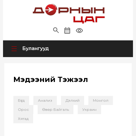
Булангууд
Мэдээний Тэжээл
Бүгд
Анализ
Дэлхий
Монгол
Орос
Өвөр Байгаль
Украин
Хятад