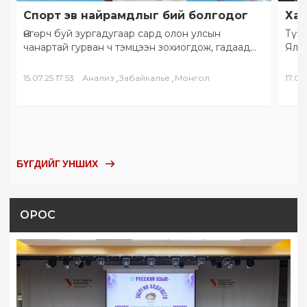
Спорт эв найрамдлыг бий болгодог
Хам
Өнгөрч буй зургадугаар сард олон улсын
Түүх
чанартай гурван ч тэмцээн зохиогдож, гадаад
Ялал
орны тамирчид хоорондоо өндөрлөлөө.
Бай
“Солнечное Забайкалье” буюу…
БНХ
,
,
15.07.25 17:53
Анализ
Забайкалье
Монгол
17.05.
БҮГДИЙГ УНШИХ
ОРОС