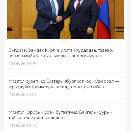
Бүгд Найрамдах Киргиз Улстай худалдаа, тээвэр,
логистикийн хамтын ажиллагааг өргөжүүлнэ
01.08.26 19:35
Монгол сурагчид Екатеринбург хотноо «Орос хэл —
Ирээдүйн эрчим хүч» төсөлд оролцож байна
01.08.26 19:05
Монгол, Оросын уран бүтээлчид Байгаль нуурын
тайзнаа хамтран тоглолоо
01.08.26 18:33