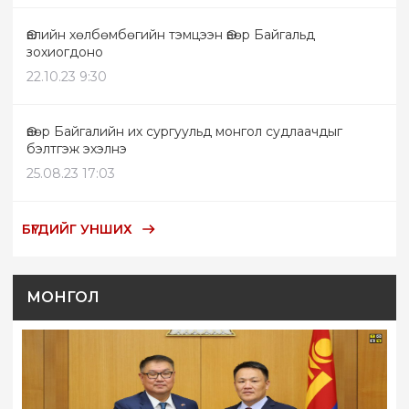
Өвлийн хөлбөмбөгийн тэмцээн Өвөр Байгальд
зохиогдоно
22.10.23 9:30
Өвөр Байгалийн их сургуульд монгол судлаачдыг
бэлтгэж эхэлнэ
25.08.23 17:03
БҮГДИЙГ УНШИХ
МОНГОЛ