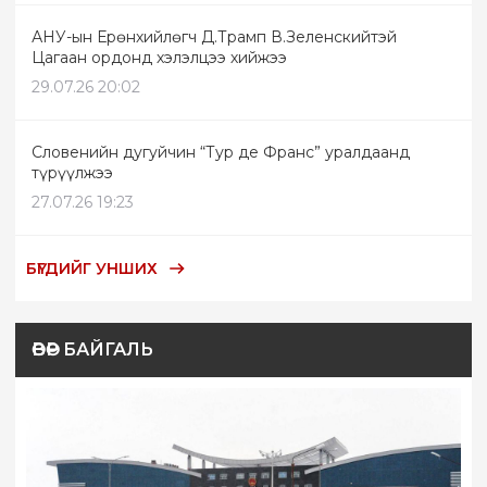
АНУ-ын Ерөнхийлөгч Д.Трамп В.Зеленскийтэй
Цагаан ордонд хэлэлцээ хийжээ
29.07.26 20:02
Словенийн дугуйчин “Тур де Франс” уралдаанд
түрүүлжээ
27.07.26 19:23
БҮГДИЙГ УНШИХ
ӨВӨР БАЙГАЛЬ