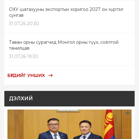
ОХУ шатахууны экспортын хоригоо 2027 он хүртэл
сунгав
31.07.26 20:30
Таван орны сурагчид Монгол орны түүх, соёлтой
танилцав
31.07.26 19:30
БҮГДИЙГ УНШИХ
ДЭЛХИЙ