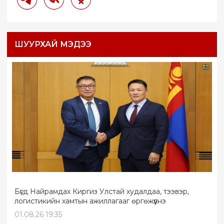
ШУУРХАЙ МЭДЭЭ
Бүгд Найрамдах Киргиз Улстай худалдаа, тээвэр,
логистикийн хамтын ажиллагааг өргөжүүлнэ
01.08.26 19:35