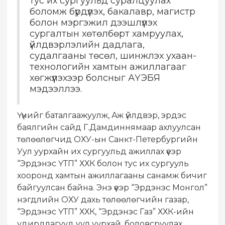
тус их сургуульд суралцуулах
боломж бүрдүүлэх, бакалавр, магистр
болон мэргэжил дээшлүүлэх
сургалтын хөтөлбөрт хамруулах,
үйлдвэрлэлийн дадлага,
судалгааны төсөл, шинжлэх ухаан-
технологийн хамтын ажиллагааг
хөгжүүлэхээр болсныг АҮЭБЯ
мэдээллээ.
Үүнийг баталгаажуулж, Аж үйлдвэр, эрдэс
баялгийн сайд Г.Дамдиннямаар ахлуулсан
төлөөлөгчид ОХУ-ын Санкт-Петербургийн
Уул уурхайн их сургуульд ажиллах үеэр
“Эрдэнэс ҮТП” ХХК болон тус их сургууль
хооронд хамтын ажиллагааны санамж бичиг
байгуулсан байна. Энэ үеэр “Эрдэнэс Монгол”
нэгдлийн ОХУ дахь төлөөлөгчийн газар,
“Эрдэнэс ҮТП” ХХК, “Эрдэнэс Газ” ХХК-ийн
удирдлагууд уул уурхай, боловсруулах