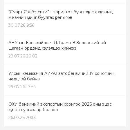
“Смарт Сэлбэ сити”-г зорилтот бүлэгт хүргэх хүрээнд
м.кв-ийн үнийг буулгах үүрэг өгөв
30.07.26 9:56
АНУ-ын Ерөнхийлөгч Д.Трамп В.Зеленскийтэй
Цагаан ордонд хэлэлцээ хийжээ
29.07.26 20:02
Улсын хэмжээнд АИ-92 автобензиний 17 хоногийн
нөөцтэй байна
29.07.26 17:54
ОХУ бензиний экспортын хоригоо 2026 оны эцэс
хүртэл сунгахаар боллоо
26.07.26 20:01