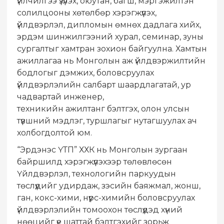
үйлчилгээ үзүүлэх, оюутан, багш, мэргэжилтэн
солилцооны хөтөлбөр хэрэгжүүлэх,
үйлдвэрлэл, дипломын өмнөх дадлага хийх,
эрдэм шинжилгээний хурал, семинар, зуны
сургалтыг хамтран зохион байгуулна. Хамтын
ажиллагаа нь Монголын аж үйлдвэржилтийн
бодлогыг дэмжих, боловсруулах
үйлдвэрлэлийн салбарт шаардлагатай, ур
чадвартай инженер,
техникийн ажилтанг бэлтгэх, олон улсын
түвшний мэдлэг, туршлагыг нутагшуулах ач
холбогдолтой юм.
“Эрдэнэс ҮТП” ХХК нь Монголын зургаан
байршилд хэрэгжүүлэхээр төлөвлөсөн
Үйлдвэрлэл, технологийн паркуудын
төслүүдийг удирдаж, зэсийн баяжмал, жонш,
ган, кокс-хими, нүүрс-химийн боловсруулах
үйлдвэрлэлийн томоохон төслүүдэд хүний
нөөцийг үе шаттай бэлтгэхийг зорьж