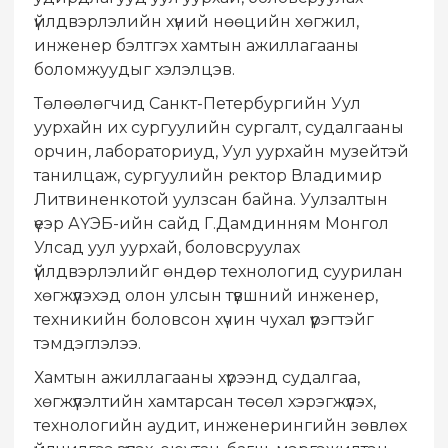
үйлдвэрлэлийн хүний нөөцийн хөгжил,
инженер бэлтгэх хамтын ажиллагааны
боломжуудыг хэлэлцэв.
Төлөөлөгчид Санкт-Петербургийн Уул
уурхайн их сургуулийн сургалт, судалгааны
орчин, лабораториуд, Уул уурхайн музейтэй
танилцаж, сургуулийн ректор Владимир
Литвиненкотой уулзсан байна. Уулзалтын
үеэр АҮЭБ-ийн сайд Г.Дамдинням Монгол
Улсад уул уурхай, боловсруулах
үйлдвэрлэлийг өндөр технологид суурилан
хөгжүүлэхэд олон улсын түвшний инженер,
техникийн боловсон хүчин чухал үүрэгтэйг
тэмдэглэлээ.
Хамтын ажиллагааны хүрээнд судалгаа,
хөгжүүлэлтийн хамтарсан төсөл хэрэгжүүлэх,
технологийн аудит, инженерингийн зөвлөх