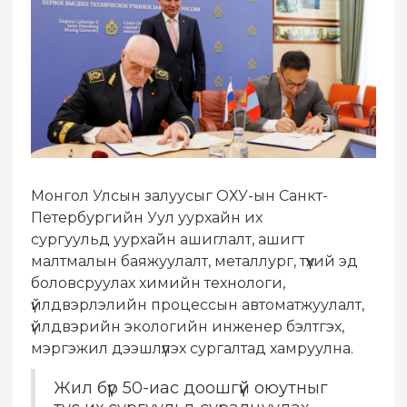
Монгол Улсын залуусыг ОХУ-ын Санкт-
Петербургийн Уул уурхайн их
сургуульд уурхайн ашиглалт, ашигт
малтмалын баяжуулалт, металлург, түүхий эд
боловсруулах химийн технологи,
үйлдвэрлэлийн процессын автоматжуулалт,
үйлдвэрийн экологийн инженер бэлтгэх,
мэргэжил дээшлүүлэх сургалтад хамруулна.
Жил бүр 50-иас доошгүй оюутныг