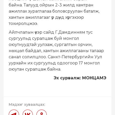
байна. Талууд ойрын 2-3 жилд хамтран
ажиллах зураглалаа боловсруулан баталж,
хамтын ажиллагааг үр дүнд хүргэхээр
тохиролцжээ.
Айлчлалын үеэр сайд Г.Дамдинням тус
сургуульд суралцаж буй монгол
оюутнуудтай уулзаж, сургалтын орчин,
нөхцөл байдал, хамтын ажиллагааны талаар
санал солилцлоо. Санкт-Петербургийн Уул
уурхайн их сургуульд одоогоор 17 монгол
оюутан суралцаж байна.
Эх сурвалж: МОНЦАМЭ
Мэдээг хуваалцах: