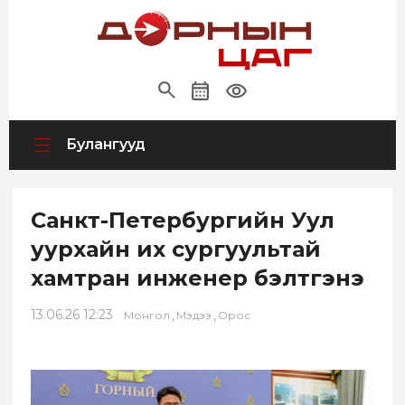
Булангууд
Санкт-Петербургийн Уул
уурхайн их сургуультай
хамтран инженер бэлтгэнэ
13.06.26 12:23
,
,
Монгол
Мэдээ
Орос