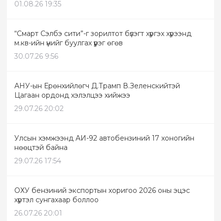
01.08.26 19:35
“Смарт Сэлбэ сити”-г зорилтот бүлэгт хүргэх хүрээнд
м.кв-ийн үнийг буулгах үүрэг өгөв
30.07.26 9:56
АНУ-ын Ерөнхийлөгч Д.Трамп В.Зеленскийтэй
Цагаан ордонд хэлэлцээ хийжээ
29.07.26 20:02
Улсын хэмжээнд АИ-92 автобензиний 17 хоногийн
нөөцтэй байна
29.07.26 17:54
ОХУ бензиний экспортын хоригоо 2026 оны эцэс
хүртэл сунгахаар боллоо
26.07.26 20:01