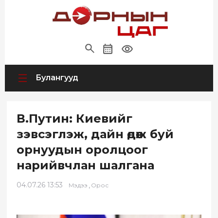
Булангууд
В.Путин: Киевийг
зэвсэглэж, дайн өдөөж буй
орнуудын оролцоог
нарийвчлан шалгана
04.07.26 13:53
,
Мэдээ
Орос