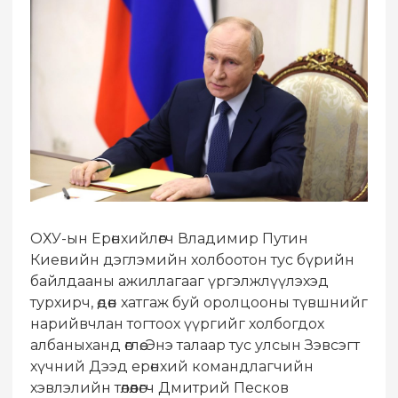
ОХУ-ын Ерөнхийлөгч Владимир Путин
Киевийн дэглэмийн холбоотон тус бүрийн
байлдааны ажиллагааг үргэлжлүүлэхэд
турхирч, өдөөн хатгаж буй оролцооны түвшнийг
нарийвчлан тогтоох үүргийг холбогдох
албаныханд өглөө. Энэ талаар тус улсын Зэвсэгт
хүчний Дээд ерөнхий командлагчийн
хэвлэлийн төлөөлөгч Дмитрий Песков