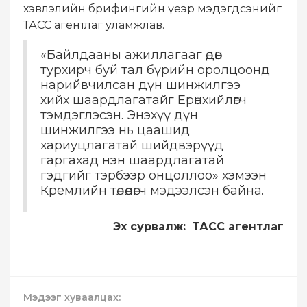
хэвлэлийн брифингийн үеэр мэдэгдсэнийг
ТАСС агентлаг уламжлав.
«Байлдааны ажиллагааг өдөөн
турхирч буй тал бүрийн оролцоонд
нарийвчилсан дүн шинжилгээ
хийх шаардлагатайг Ерөнхийлөгч
тэмдэглэсэн. Энэхүү дүн
шинжилгээ нь цаашид
хариуцлагатай шийдвэрүүд
гаргахад нэн шаардлагатай
гэдгийг тэрбээр онцоллоо» хэмээн
Кремлийн төлөөлөгч мэдээлсэн байна.
Эх сурвалж: ТАСС агентлаг
Мэдээг хуваалцах: