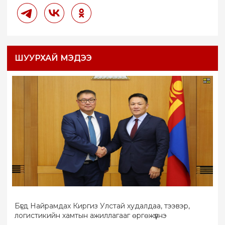
ШУУРХАЙ МЭДЭЭ
Бүгд Найрамдах Киргиз Улстай худалдаа, тээвэр,
логистикийн хамтын ажиллагааг өргөжүүлнэ