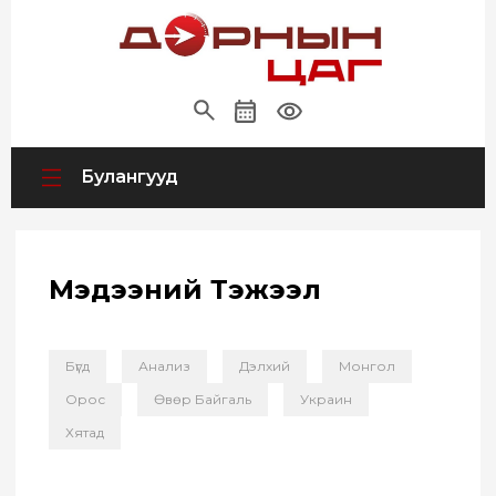
Булангууд
Мэдээний Тэжээл
Бүгд
Анализ
Дэлхий
Монгол
Орос
Өвөр Байгаль
Украин
Хятад