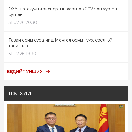
ОХУ шатахууны экспортын хоригоо 2027 он хүртэл
сунгав
31.07.26 20:30
Таван орны сурагчид Монгол орны түүх, соёлтой
танилцав
31.07.26 19:30
БҮГДИЙГ УНШИХ
ДЭЛХИЙ