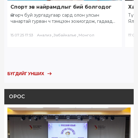
Спорт эв найрамдлыг бий болгодог
Хам
Өнгөрч буй зургадугаар сард олон улсын
Түүх
чанартай гурван ч тэмцээн зохиогдож, гадаад
Ялал
орны тамирчид хоорондоо өндөрлөлөө.
Бай
“Солнечное Забайкалье” буюу…
БНХ
,
,
15.07.25 17:53
Анализ
Забайкалье
Монгол
17.05.
БҮГДИЙГ УНШИХ
ОРОС