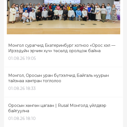
Монгол сурагчид Екатеринбург хотноо «Орос хэл —
Ирээдүйн эрчим хүч» төсөлд оролцож байна
01.08.26 19:05
Монгол, Оросын уран бүтээлчид Байгаль нуурын
тайзнаа хамтран тоглолоо
01.08.26 18:33
Оросын хөнгөн цагаан | Rusal Монголд үйлдвэр
байгуулна
01.08.26 18:10