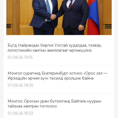
Бүгд Найрамдах Киргиз Улстай худалдаа, тээвэр,
логистикийн хамтын ажиллагааг өргөжүүлнэ
01.08.26 19:35
Монгол сурагчид Екатеринбург хотноо «Орос хэл —
Ирээдүйн эрчим хүч» төсөлд оролцож байна
01.08.26 19:05
Монгол, Оросын уран бүтээлчид Байгаль нуурын
тайзнаа хамтран тоглолоо
01.08.26 18:33