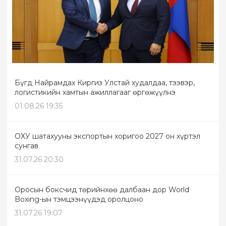
Бүгд Найрамдах Киргиз Улстай худалдаа, тээвэр,
логистикийн хамтын ажиллагааг өргөжүүлнэ
01.08.26 19:35
ОХУ шатахууны экспортын хоригоо 2027 он хүртэл
сунгав
31.07.26 20:30
Оросын боксчид төрийнхөө далбаан дор World
Boxing-ын тэмцээнүүдэд оролцоно
31.07.26 19:07