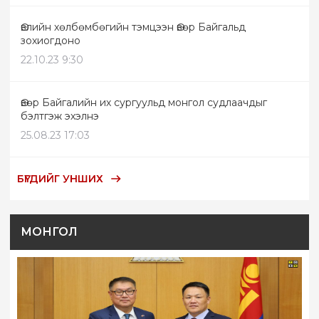
Өвлийн хөлбөмбөгийн тэмцээн Өвөр Байгальд
зохиогдоно
22.10.23 9:30
Өвөр Байгалийн их сургуульд монгол судлаачдыг
бэлтгэж эхэлнэ
25.08.23 17:03
БҮГДИЙГ УНШИХ
МОНГОЛ