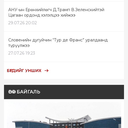
АНУ-ын Ерөнхийлөгч Д.Трамп В.Зеленскийтэй
Цагаан ордонд хэлэлцээ хийжээ
29.07.26 20:02
Словенийн дугуйчин “Тур де Франс” уралдаанд
түрүүлжээ
27.07.26 19:23
БҮГДИЙГ УНШИХ
ӨВӨР БАЙГАЛЬ