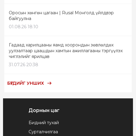
Оросын хөнгөн цагаан | Rusal Монголд үйлдвэр
байгуулна
01.08.26 18:10
Гадаад харилцааны яамд хоорондын зөвлөлдөх
уулзалтаар цаашдын хамтын ажиллагааны тэргүүлэх
чиглэлийг ярилцав
31.07.26 20:38
БҮГДИЙГ УНШИХ
Дорнын цаг
Бидний тухай
Сурталчилгаа