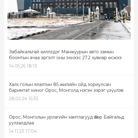
Забайкальтай хиллэдэг Манжуурын авто замын
боомтын ачаа эргэлт оны эхнээс 27.2 хувиар өсжээ
14.05.26 18:13
Халх голын ялалтын 85 жилийн ойд зориулсан
баримтат киног Орос, Монголд нэгэн зэрэг үзүүлэв
28.02.24 15:33
Орос, Монголын урлагийн хамтлагууд Өвөр Байгальд
уулзалдлаа
14.11.23 17:04