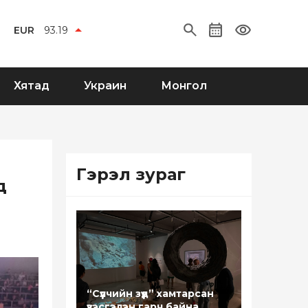
EUR
93.19
Хятад
Украин
Монгол
Гэрэл зураг
д
“Сүүлчийн зүүд” хамтарсан
үзэсгэлэн гарч байна