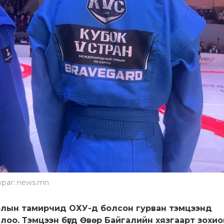
ураг: news.mn
лын тамирчид ОХУ-д болсон гурван тэмцээнд
лоо. Тэмцээн бүгд Өвөр Байгалийн хязгаарт зохи