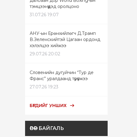
далбаан дор World Boxing-ын
тэмцээнүүдэд оролцоно
31.07.26 19:07
АНУ-ын Ерөнхийлөгч Д.Трамп
В.Зеленскийтэй Цагаан ордонд
хэлэлцээ хийжээ
29.07.26 20:02
Словенийн дугуйчин “Тур де
Франс” уралдаанд түрүүлжээ
27.07.26 19:23
БҮГДИЙГ УНШИХ
ӨВӨР БАЙГАЛЬ