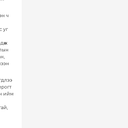
эн ч
 уг
к
дөж
длын
н,
мээн
гдлээ
йрогт
ын ийм
ай,