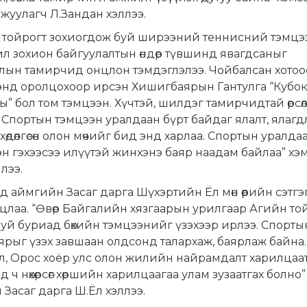
жуулагч Л.Зандан хэллээ.
 тойрогт зохиогдож буй ширээний теннисний тэмцэ
ил зохион байгуулалтын өндөр түвшинд явагдсаныг
ын тамирчид онцлон тэмдэглэлээ. Чойбалсан хотоос
энд оролцохоор ирсэн Хишигбаярын Гантулга “Кубо
” бол том тэмцээн. Хүчтэй, шилдэг тамирчидтай өрсөл
 Спортын тэмцээн уралдаан бүрт байдаг ялалт, ялаг
 хөдөлгөсөн олон мөчийг бид энд харлаа. Спортын уралдаа
н гэхээсээ илүүтэй жинхэнэ баяр наадам байлаа” хэ
ллээ.
 аймгийн Засаг дарга Шүхэртийн Ёл мөн өөрийн сэтгэ
цлаа. “Өвөр Байгалийн хязгаарын урилгаар Агийн то
уй буриад бөхийн тэмцээнийг үзэхээр ирлээ. Спорт
ярыг үзэх завшаан олдсонд талархаж, баярлаж байна.
, Орос хоёр улс олон жилийн найрамдалт харилцаат
 ч нөхөрсөг хөршийн харилцаагаа улам зузаатгах болно”
 Засаг дарга Ш.Ёл хэллээ.