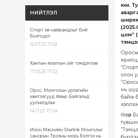
юм. Т
аварг
НИЙТЛЭЛ
ширээ
(2025
Спорт эв найрамдлыг бий
цом” 
болгодог
тэмцэ
15.07.25 17:53
Оросы
ярилц
Хамтын ялалтын ойг тэмдэглэв
“Спорт
17.05.25 17:32
олон у
“Орос
нь шуд
Орос, Монголын урлагийн
хамтлагууд Өвөр Байгальд
байж б
уулзалдлаа
хэллээ
14.11.23 17:04
Өвөр Б
түвшин
“Тэмцэ
Илон Маскийн Starlink Монголыг
сансрын Трояны морь болгох нь
бүрдэж