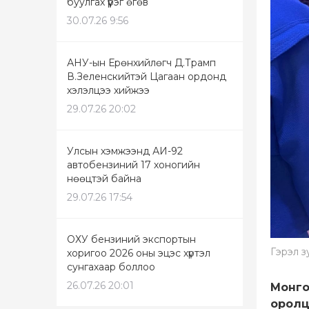
буулгах үүрэг өгөв
30.07.26 9:56
АНУ-ын Ерөнхийлөгч Д.Трамп
В.Зеленскийтэй Цагаан ордонд
хэлэлцээ хийжээ
29.07.26 20:02
Улсын хэмжээнд АИ-92
автобензиний 17 хоногийн
нөөцтэй байна
29.07.26 17:54
ОХУ бензиний экспортын
Гэрэл з
хоригоо 2026 оны эцэс хүртэл
сунгахаар боллоо
26.07.26 20:01
Монго
оролц