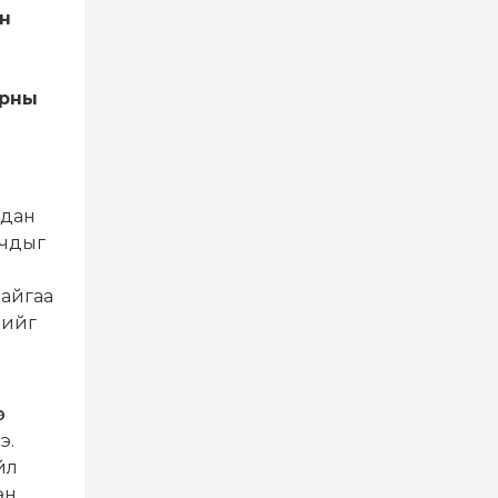
ын
орны
ндан
рчдыг
байгаа
нийг
р
э.
йл
эн