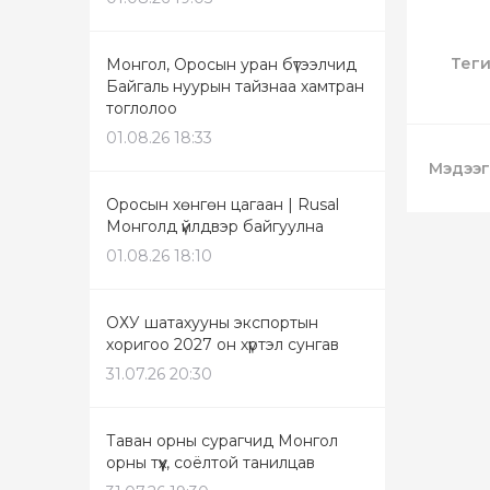
Тег
Монгол, Оросын уран бүтээлчид
Байгаль нуурын тайзнаа хамтран
тоглолоо
01.08.26 18:33
Мэдээг
Оросын хөнгөн цагаан | Rusal
Монголд үйлдвэр байгуулна
01.08.26 18:10
ОХУ шатахууны экспортын
хоригоо 2027 он хүртэл сунгав
31.07.26 20:30
Таван орны сурагчид Монгол
орны түүх, соёлтой танилцав