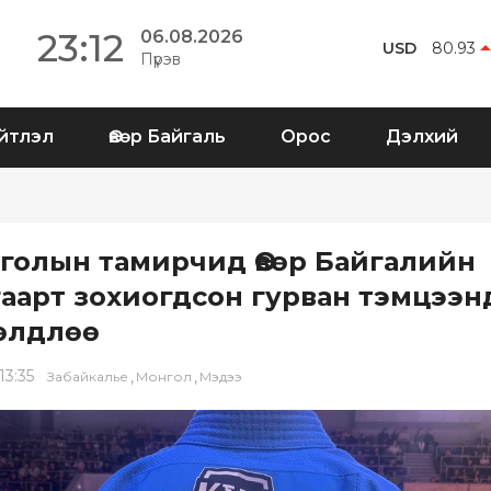
23:12
06.08.2026
USD
80.93
Пүрэв
йтлэл
Өвөр Байгаль
Орос
Дэлхий
голын тамирчид Өвөр Байгалийн
гаарт зохиогдсон гурван тэмцээн
өлдлөө
13:35
,
,
Забайкалье
Монгол
Мэдээ