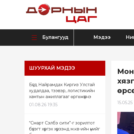
Булангууд
Мэдээ
Ни
ШУУРХАЙ МЭДЭЭ
Мон
хяз
Бүгд Найрамдах Киргиз Улстай
өрс
худалдаа, тээвэр, логистикийн
хамтын ажиллагааг өргөжүүлнэ
15.05.25 
01.08.26 19:35
“Смарт Сэлбэ сити”-г зорилтот
бүлэгт хүргэх хүрээнд м.кв-ийн үнийг