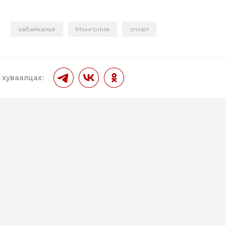
и
забайкалье
Монголия
спорт
 хуваалцах: