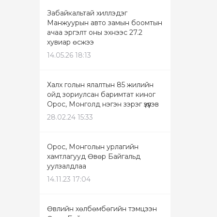
Забайкальтай хиллэдэг
Манжуурын авто замын боомтын
ачаа эргэлт оны эхнээс 27.2
хувиар өсжээ
14.05.26 18:13
Халх голын ялалтын 85 жилийн
ойд зориулсан баримтат киног
Орос, Монголд нэгэн зэрэг үзүүлэв
28.02.24 15:33
Орос, Монголын урлагийн
хамтлагууд Өвөр Байгальд
уулзалдлаа
14.11.23 17:04
Өвлийн хөлбөмбөгийн тэмцээн