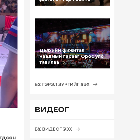
Дэлхийн фижитал
наадмын гарааг Орос улс
тавилаа
БҮХ ГЭРЭЛ ЗУРГИЙГ ҮЗЭХ
ВИДЕОГ
БҮХ ВИДЕОГ ҮЗЭХ
огдсон