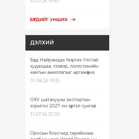
31.07.26 19:30
БҮГДИЙГ УНШИХ
ДЭЛХИЙ
Бүгд Найрамдах Киргиз Улстай
худалдаа, тээвэр, логистикийн
хамтын ажиллагааг өргөжүүлнэ
01.08.26 19:35
ОХУ шатахууны экспортын
хоригоо 2027 он хүртэл сунгав
31.07.26 20:30
Оросын боксчид төрийнхөө