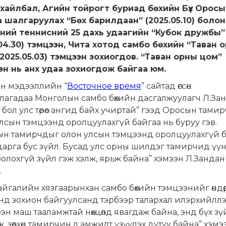
ухайлбал, Агийн тойрогт буриад бөхийн Бүх Орос
а шалгаруулах “Бөх барилдаан” (2025.05.10) болон
ний теннисний 25 дахь удаагийн “Кубок дружбы”
.04.30) тэмцээн, Чита хотод самбо бөхийн “Таван 
(2025.05.03) тэмцээн зохиогдов. “Таван орны цом”
эн нь анх удаа зохиогдож байгаа юм.
н мэдээллийн “
Восточное время
” сайтад өгсөн
лагадаа Монголын самбо бөхийн дасгалжуулагч Л.За
 бол улс төрөөс ангид байх учиртай” гээд Оросын тами
лсын тэмцээнд оролцуулахгүй байгаа нь буруу гэв.
ын тамирчдыг олон улсын тэмцээнд оролцуулахгүй 
арга бус зүйл. Бусад улс орны шилдэг тамирчид үү
олохгүй зүйл гэж хэлж, ярьж байна” хэмээн Л.Зандан
.
айгалийн хязгаарынхан самбо бөхийн тэмцээнийг өндө
д зохион байгуулсанд тэрбээр талархал илэрхийллэ
эн маш тааламжтай нөхцөлд явагдаж байна, энд бүх зү
, зөвхөн тамирчин л амжилт үзүүлэх дутуу байна” хэмэ