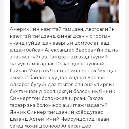
Америкийн нээлттэй тэмцээн, Австралийн
нээлттэй тэмцээнд финалдсан ч спортын
үнэнд гүйцэгдэн аваргын цомоос атгаад
алдаж байсан Александер Зверевийн од нь
энэ жил гүйлээ. Тэмцээн эхлэхэд түүний
түрүүлэх магадлал 10-аас доош хувьтай
байсан. Учир нь Янник Синнер гэж “мундаг
амьтан” байлаа шүү дээ. Алдарт Карлос
Алкараз бугуйндаа гэмтэл авч энэ улирлын
бүх тэмцээнд оролцохгүй болсон нь Янник
Синнерт том боломж авчирсан. Гэхдээ
тэрээр энэ боломжоо ашиглаж чадаагүй.
Янник Синнер тэмцээний хоёрдугаар
шатанд Аргентиний Черрундолод таван
сетед хожигдсоноор Александер