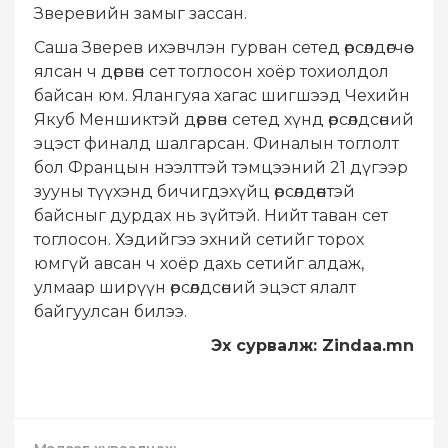
Зверевийн замыг зассан.
Саша Зверев ихэвчлэн гурван сетед өрсөлдөгчөө
ялсан ч дөрвөн сет тоглосон хоёр тохиолдол
байсан юм. Ялангуяа хагас шигшээд Чехийн
Якуб Меншиктэй дөрвөн сетед хүнд өрсөлдсөний
эцэст финалд шалгарсан. Финалын тоглолт
бол Францын нээлттэй тэмцээний 21 дүгээр
зууны түүхэнд бичигдэхүйц өрсөлдөөнтэй
байсныг дурдах нь зүйтэй. Нийт таван сет
тоглосон. Хэдийгээ эхний сетийг торох
юмгүй авсан ч хоёр дахь сетийг алдаж,
улмаар ширүүн өрсөлдсөний эцэст ялалт
байгуулсан билээ.
Эх сурвалж: Zindaa.mn