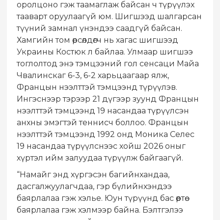
оролцоно гэж таамаглаж байсан ч түрүүлэх
тааварт оруулаагүй юм. Шигшээд шалгарсан
түүний замнал үнэндээ саадгүй байсан.
Хамгийн том өрсөлдөгч нь хагас шигшээд
Украины Костюк л байлаа. Улмаар шигшээ
тоглолтод энэ тэмцээний гол сенсаци Майа
Чвалинскаг 6-3, 6-2 харьцаагаар ялж,
Францын нээлттэй тэмцээнд түрүүлэв.
Ингэснээр тэрээр 21 дүгээр зуунд Францын
нээлттэй тэмцээнд 19 насандаа түрүүлсэн
анхны эмэгтэй теннисч боллоо. Францын
нээлттэй тэмцээнд 1992 онд Моника Селес
19 насандаа түрүүлснээс хойш 2026 оныг
хүртэл ийм залуудаа түрүүлж байгаагүй.
“Намайг энд хүргэсэн багийнхандаа,
дасгалжуулагчдаа, гэр бүлийнхэндээ
баярлалаа гэж хэлье. Юун түрүүнд бас өөртөө
баярлалаа гэж хэлмээр байна. Бэлтгэлээ