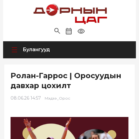
Булангууд
Ролан-Гаррос | Оросуудын
давхар цохилт
08.06.26 14:57
,
Мэдээ
Орос