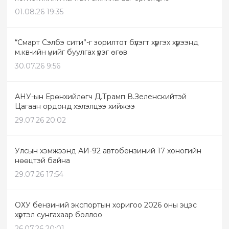
01.08.26 19:35
“Смарт Сэлбэ сити”-г зорилтот бүлэгт хүргэх хүрээнд
м.кв-ийн үнийг буулгах үүрэг өгөв
30.07.26 9:56
АНУ-ын Ерөнхийлөгч Д.Трамп В.Зеленскийтэй
Цагаан ордонд хэлэлцээ хийжээ
29.07.26 20:02
Улсын хэмжээнд АИ-92 автобензиний 17 хоногийн
нөөцтэй байна
29.07.26 17:54
ОХУ бензиний экспортын хоригоо 2026 оны эцэс
хүртэл сунгахаар боллоо
26.07.26 20:01