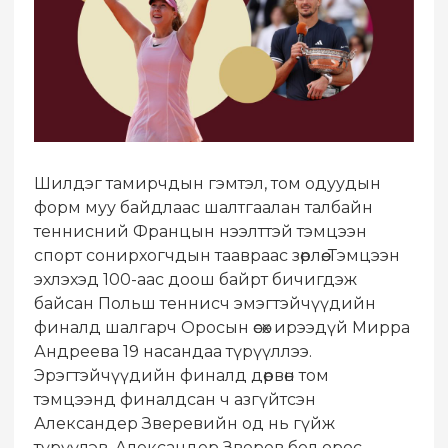
Шилдэг тамирчдын гэмтэл, том одуудын
форм муу байдлаас шалтгаалан талбайн
теннисний Францын нээлттэй тэмцээн
спорт сонирхогчдын таавраас зөрлөө. Тэмцээн
эхлэхэд 100-аас доош байрт бичигдэж
байсан Польш теннисч эмэгтэйчүүдийн
финалд шалгарч Оросын өсөх ирээдүй Мирра
Андреева 19 насандаа түрүүллээ.
Эрэгтэйчүүдийн финалд дөрвөн том
тэмцээнд финалдсан ч азгүйтсэн
Александер Зверевийн од нь гүйж
түрүүлэв. Александер Зверев бол орос