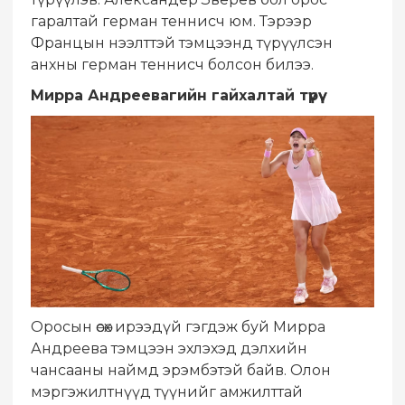
гаралтай герман теннисч юм. Тэрээр
Францын нээлттэй тэмцээнд түрүүлсэн
анхны герман теннисч болсон билээ.
Мирра Андреевагийн гайхалтай түрүү
Оросын өсөх ирээдүй гэгдэж буй Мирра
Андреева тэмцээн эхлэхэд дэлхийн
чансааны наймд эрэмбэтэй байв. Олон
мэргэжилтнүүд түүнийг амжилттай