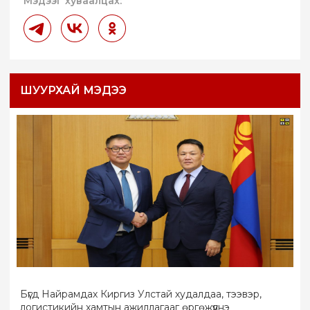
Мэдээг хуваалцах:
ШУУРХАЙ МЭДЭЭ
Бүгд Найрамдах Киргиз Улстай худалдаа, тээвэр,
логистикийн хамтын ажиллагааг өргөжүүлнэ