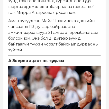
хүнд гэж гололгүй энд хүрсэнд, олон өдөр
шаргаа хөдөлмөрлөсөн өөртөө баярлалаа гэж хэлье”
гэж Мирра Андреева ярьсан юм.
Аман хүзүүдсэн Майа Чвалинска дэлхийн
чансааны 113 дугаар байраас энэ
амжилтаараа шууд 21 дүгээрт эрэмбэлэгдэх
болсон юм. Энэ бол 21 дүгээр зуунд
байгаагүй түүхэн үсрэлт байсныг дурдах нь
зүйтэй.
А.Зверев эцэст нь түрүүллээ