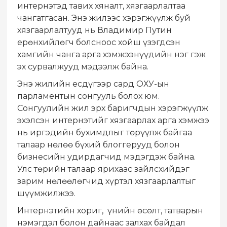
интернэтэд тавих хяналт, хязгаарлалтаа
чангатгасан. Энэ жилээс хэрэгжүүлж буй
хязгаарлалтууд нь Владимир Путин
ерөнхийлөгч болсноос хойш үзэгдсэн
хамгийн чанга арга хэмжээнүүдийн нэг гэж
эх сурвалжууд мэдээлж байна.
Энэ жилийн есдүгээр сард ОХУ-ын
парламентын сонгууль болох юм.
Сонгуулийн жил эрх баригчдын хэрэгжүүлж
эхэлсэн интернэтийг хязгаарлах арга хэмжээ
нь иргэдийн бухимдлыг төрүүлж байгаа
талаар нөлөө бүхий блоггерууд болон
бизнесийн удирдагчид мэдэгдэж байна.
Улс төрийн талаар ярихаас зайлсхийдэг
зарим нөлөөлөгчид хүртэл хязгаарлалтыг
шүүмжилжээ.
Интернэтийн хориг, үнийн өсөлт, татварын
нэмэгдэл болон дайнаас залхах байдал