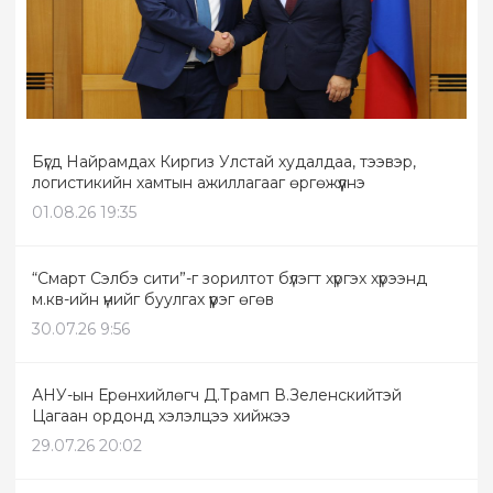
Бүгд Найрамдах Киргиз Улстай худалдаа, тээвэр,
логистикийн хамтын ажиллагааг өргөжүүлнэ
01.08.26 19:35
“Смарт Сэлбэ сити”-г зорилтот бүлэгт хүргэх хүрээнд
м.кв-ийн үнийг буулгах үүрэг өгөв
30.07.26 9:56
АНУ-ын Ерөнхийлөгч Д.Трамп В.Зеленскийтэй
Цагаан ордонд хэлэлцээ хийжээ
29.07.26 20:02