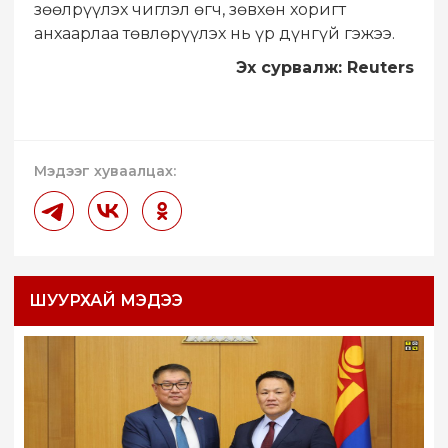
зөөлрүүлэх чиглэл өгч, зөвхөн хоригт
анхаарлаа төвлөрүүлэх нь үр дүнгүй гэжээ.
Эх сурвалж
: Reuters
Мэдээг хуваалцах:
ШУУРХАЙ МЭДЭЭ