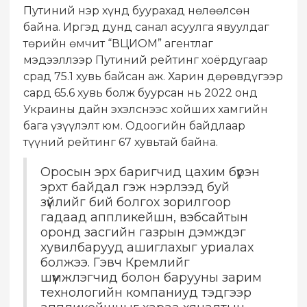
Путиний нэр хүнд буурахад нөлөөлсөн
байна. Иргэд дунд санал асуулга явуулдаг
төрийн өмчит “ВЦИОМ” агентлаг
мэдээллээр Путиний рейтинг хоёрдугаар
срад 75.1 хувь байсан аж. Харин дөрөвдүгээр
сард 65.6 хувь болж буурсан нь 2022 онд
Украины дайн эхэлснээс хойших хамгийн
бага үзүүлэлт юм. Одоогийн байдлаар
түүний рейтинг 67 хувьтай байна.
Оросын эрх баригчид цахим бүрэн
эрхт байдал гэж нэрлээд буй
зүйлийг бий болгох зорилгоор
гадаад аппликейшн, вэбсайтын
оронд засгийн газрын дэмждэг
хувилбарууд ашиглахыг уриалах
болжээ. Гэвч Кремлийг
шүүмжлэгчид болон барууны зарим
технологийн компаниуд тэдгээр