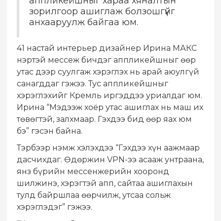
аппликейшныг хараа хяналтын
зорилгоор ашиглаж болзошгүйг
анхааруулж байгаа юм.
41 настай интерьер дизайнер Ирина МАКС
нэртэй мессеж бичдэг аппликейшныг өөр
утас дээр суулгаж хэрэглэх нь арай аюулгүй
санагддаг гэжээ. Тус аппликейшныг
хэрэглэхийг Кремль иргэддээ уриалдаг юм.
Ирина “Мэдээж хоёр утас ашиглах нь маш их
төвөгтэй, залхмаар. Гэхдээ бид өөр яах юм
бэ” гэсэн байна.
Тэрбээр нэмж хэлэхдээ “Гэхдээ хүн аажмаар
дасчихдаг. Өдөржин VPN-ээ асааж унтраана,
янз бүрийн мессенжерийн хооронд
шилжинэ, хэрэгтэй апп, сайтаа ашиглахын
тулд байршлаа өөрчилж, утсаа сольж
хэрэглэдэг” гэжээ.