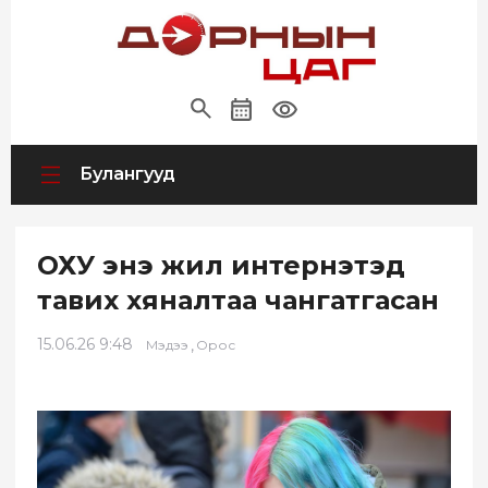
Булангууд
ОХУ энэ жил интернэтэд
тавих хяналтаа чангатгасан
15.06.26 9:48
,
Мэдээ
Орос