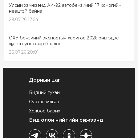
Улсын хэмжээнд АИ-92 автобензиний 17 хоногийн
нөөцтэй байна
29.07.26 17:54
ОХУ бензиний экспортын хоригоо 2026 оны эцэс
хүртэл сунгахаар боллоо
26.07.26 20:01
Дорнын цаг
Бидний тухай
Сурталчилгаа
Холбоо барих
Бид олон нийтийн сүлжээнд