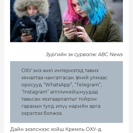
Зургийн эх сурвалж: ABC News
ОХУ энэ жил интернэтэд тавих
хяналтаа чангатгасан. Үүний улмаас
оросууд “WhatsApp”, “Telegram”,
“Instagram” аппликейшнуудад
тавьсан хязгаарлалтыг тойрон
гарахын тулд илүү нарийн арга
хэрэглэх болжээ.
Дайн эхэлснээс хойш Кремль ОХУ-д