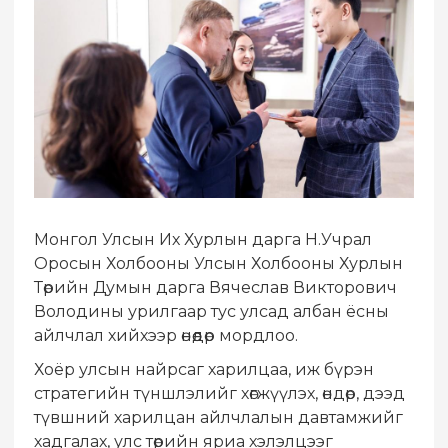
Монгол Улсын Их Хурлын дарга Н.Учрал
Оросын Холбооны Улсын Холбооны Хурлын
Төрийн Думын дарга Вячеслав Викторович
Володины урилгаар тус улсад албан ёсны
айлчлал хийхээр өнөөдөр мордлоо.
Хоёр улсын найрсаг харилцаа, иж бүрэн
стратегийн түншлэлийг хөгжүүлэх, өндөр, дээд
түвшний харилцан айлчлалын давтамжийг
хадгалах, улс төрийн яриа хэлэлцээг