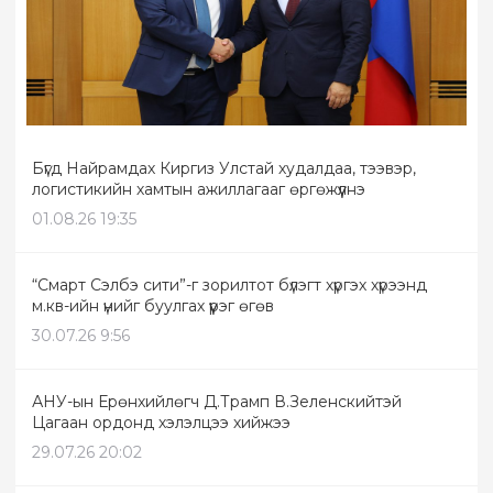
Бүгд Найрамдах Киргиз Улстай худалдаа, тээвэр,
логистикийн хамтын ажиллагааг өргөжүүлнэ
01.08.26 19:35
“Смарт Сэлбэ сити”-г зорилтот бүлэгт хүргэх хүрээнд
м.кв-ийн үнийг буулгах үүрэг өгөв
30.07.26 9:56
АНУ-ын Ерөнхийлөгч Д.Трамп В.Зеленскийтэй
Цагаан ордонд хэлэлцээ хийжээ
29.07.26 20:02