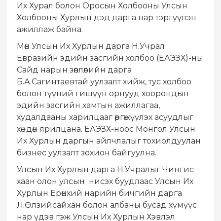
Их Хурал болон Оросын Холбооны Улсын
Холбооны Хурлын дэд дарга нар тэргүүлэн
ажиллаж байна.
Мөн Улсын Их Хурлын дарга Н.Учрал
Евразийн эдийн засгийн холбоо (ЕАЭЗХ)-ны
Сайд нарын зөвлөлийн дарга
Б.А.Сагинтаевтай уулзалт хийж, тус холбоо
болон түүний гишүүн орнууд хоорондын
эдийн засгийн хамтын ажиллагаа,
худалдааны харилцааг өргөжүүлэх асуудлыг
хөндөн ярилцана. ЕАЭЗХ-ноос Монгол Улсын
Их Хурлын даргын айлчлалыг тохиолдуулан
бизнес уулзалт зохион байгуулна.
Улсын Их Хурлын дарга Н.Учралыг Чингис
хаан олон улсын нисэх буудлаас Улсын Их
Хурлын Ерөнхий нарийн бичгийн дарга
Л.Өлзийсайхан болон албаны бусад хүмүүс
нар үдэв гэж Улсын Их Хурлын Хэвлэл