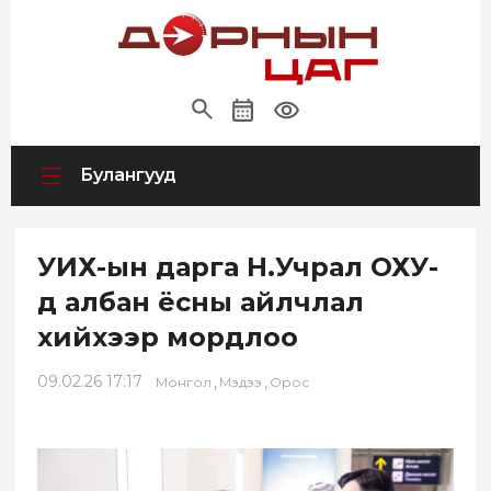
Булангууд
УИХ-ын дарга Н.Учрал ОХУ-
д албан ёсны айлчлал
хийхээр мордлоо
09.02.26 17:17
,
,
Монгол
Мэдээ
Орос