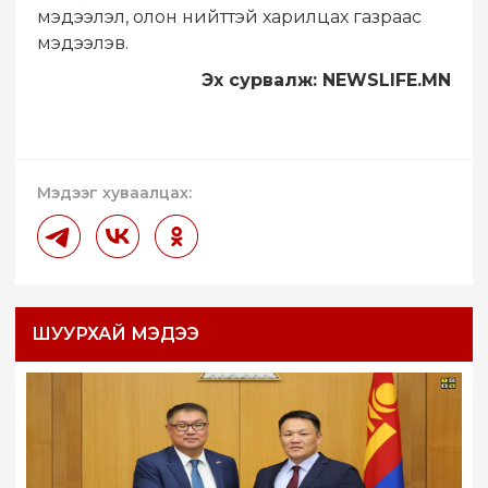
мэдээлэл, олон нийттэй харилцах газраас
мэдээлэв.
Эх сурвалж: NEWSLIFE.MN
Мэдээг хуваалцах:
ШУУРХАЙ МЭДЭЭ