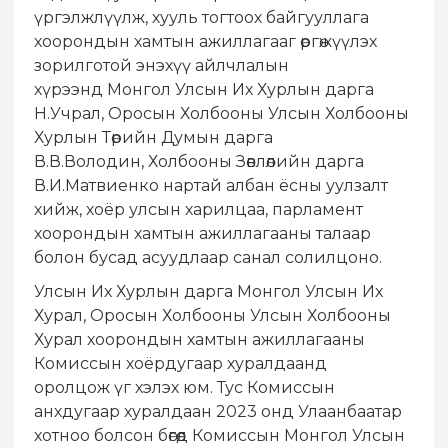
үргэлжлүүлж, хууль тогтоох байгууллага
хоорондын хамтын ажиллагааг өргөжүүлэх
зорилготой энэхүү айлчлалын
хүрээнд Монгол Улсын Их Хурлын дарга
Н.Учрал, Оросын Холбооны Улсын Холбооны
Хурлын Төрийн Думын дарга
В.В.Володин, Холбооны Зөвлөлийн дарга
В.И.Матвиенко нартай албан ёсны уулзалт
хийж, хоёр улсын харилцаа, парламент
хоорондын хамтын ажиллагааны талаар
болон бусад асуудлаар санал солилцоно.
Улсын Их Хурлын дарга Монгол Улсын Их
Хурал, Оросын Холбооны Улсын Холбооны
Хурал хоорондын хамтын ажиллагааны
Комиссын хоёрдугаар хуралдаанд
оролцож үг хэлэх юм. Тус Комиссын
анхдугаар хуралдаан 2023 онд Улаанбаатар
хотноо болсон бөгөөд Комиссын Монгол Улсын