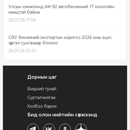
Улсын хэмжээнд АИ-92 автобензиний 17 хоногийн
нөөцтэй байна
29.07.26 17:54
ОХУ бензиний экспортын хоригоо 2026 оны эцэс
хүртэл сунгахаар боллоо
26.07.26 20:01
Дорнын цаг
Бидний тухай
Сурталчилгаа
Холбоо барих
Бид олон нийтийн сүлжээнд