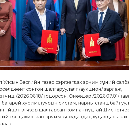
 Улсын Засгийн газар сэргээгдэх эрчим хүчний салба
рсөлдөөнт сонгон шалгаруулалт /аукцион/ зарлаж,
гэгчид /2026.06.18/ тодорсон. Өнөөдөр /2026.07.01/ тав
 батарей хуримтлуурын систем, нарны станц байгуул
йн гүйцэтгэгчээр шалгарсан компаниудтай Диспетч
ий төв цахилгаан эрчим хүч худалдах, худалдан авах 
ллаа.