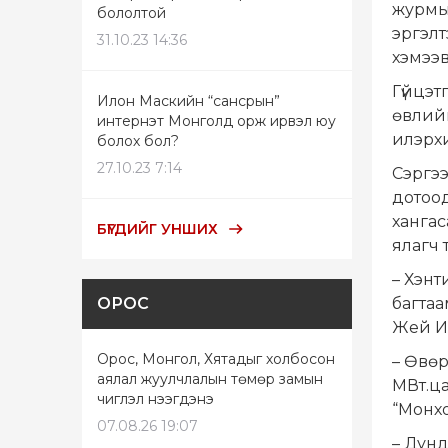
журмыг
бололтой
эргэлт
31.10.23 14:36
хэмээв
Гүйцэт
Илон Маскийн “сансрын”
өвлийн
интернэт Монголд орж ирвэл юу
илэрх
болох бол?
27.10.23 7:14
Сэргээ
дотоо
хангас
БҮГДИЙГ УНШИХ
ялагч 
– Хэнт
ОРОС
багта
Жей И 
Орос, Монгол, Хятадыг холбосон
– Өвөр
аялал жуулчлалын төмөр замын
МВт.ц
чиглэл нээгдэнэ
“Монх
07.08.26 19:07
– Дунд