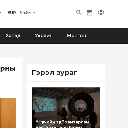
EUR
94.84
Хятад
Украин
Монгол
арны
Гэрэл зураг
“Сүүлчийн зүүд” хамтарсан
үзэсгэлэн гарч байна