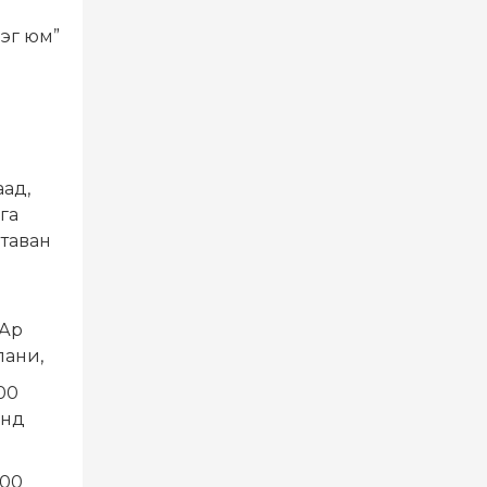
нэг юм”
аад,
га
 таван
“Ар
пани,
00
онд
100