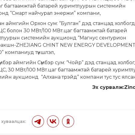
аг багтаамжтай батарей хуримтлуурын системийн
онд “Смарт найчурал энержи” компани,
ан аймгийн Орхон сум: “Булган” дэд станцад холбогд
С болон 30 МВт/100 МВт.цаг багтаамжтай батарей
тлуурын системийн аукционд “Магнус сентурион
ракшн-ZHEJIANG CHINT NEW ENERGY DEVELOPMEN
D” компаниуд түншлэл,
үмбэр аймгийн Сүмбэр сум: “Чойр” дэд станцад холбог
С, 30 МВт/100 МВт.цаг багтаамжтай батарей хуримт
ийн аукционд “Алхана трэйд” компани тус тус ялса
Эх сурвалж:Zin
 хуваалцах: