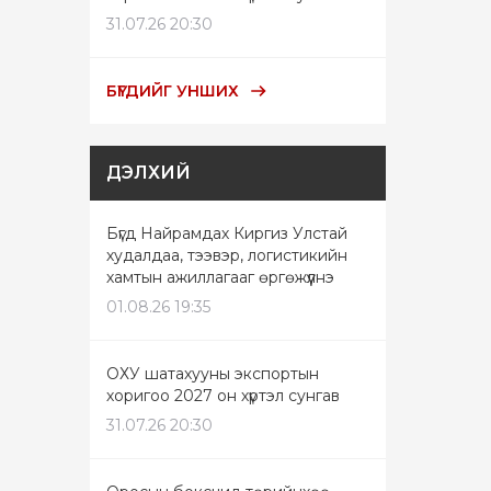
31.07.26 20:30
БҮГДИЙГ УНШИХ
ДЭЛХИЙ
Бүгд Найрамдах Киргиз Улстай
худалдаа, тээвэр, логистикийн
хамтын ажиллагааг өргөжүүлнэ
01.08.26 19:35
ОХУ шатахууны экспортын
хоригоо 2027 он хүртэл сунгав
31.07.26 20:30