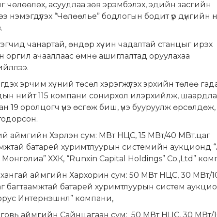
 чөлөөлөх, асуудлаа зөв эрэмбэлэх, эдийн засгийн
ээ нэмэгдүүлэх “Чөлөөлье” бодлогын бодит үр дүнгийн 
.
гэгчид чанартай, өндөр хүчин чадалтай станцыг ирэх
 оргил ачааллаас өмнө ашиглалтад оруулахаа
ийллээ.
гдэх эрчим хүчний төсөл хэрэгжүүлэх эрхийн төлөө гад
дын нийт 115 компани сонирхол илэрхийлж, шаардла
ан 19 оролцогч үнэ өсгөж биш, үнэ бууруулж өрсөлдөж,
тодорсон.
ий аймгийн Хэрлэн сум: МВт НЦС, 15 МВт/40 МВт.цаг
амжтай батарей хуримтлуурын системийн аукционд 
Монголиа” ХХК, “Runxin Capital Holdings” Co.,Ltd” ком
хангай аймгийн Хархорин сум: 50 МВт НЦС, 30 МВт/1
аг багтаамжтай батарей хуримтлуурын систем аукци
орус Интернэшнл” компани,
говь аймгийн Сайнцагаан сум: 50 МВт НЦС, 30 МВт/