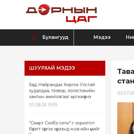
Булангууд
Мэдээ
Ни
ШУУРХАЙ МЭДЭЭ
Тав
ста
Бүгд Найрамдах Киргиз Улстай
худалдаа, тээвэр, логистикийн
02.07.26
хамтын ажиллагааг өргөжүүлнэ
01.08.26 19:35
“Смарт Сэлбэ сити”-г зорилтот
бүлэгт хүргэх хүрээнд м.кв-ийн үнийг