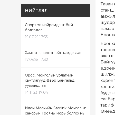
Таван 
станц,
НИЙТЛЭЛ
амжилт
шударг
Спорт эв найрамдлыг бий
нэмэр 
болгодог
Ерөнхи
15.07.25 17:53
Ерөнхи
төлөвл
Хамтын ялалтын ойг тэмдэглэв
ажлыг 
17.05.25 17:32
Байгуу
өдрөөс
шилжил
Орос, Монголын урлагийн
хамтлагууд Өвөр Байгальд
хөрөнг
уулзалдлаа
хэвшил
14.11.23 17:04
бүрдэж
салбар
тариф 
Илон Маскийн Starlink Монголыг
Өнөөдр
сансрын Трояны морь болгох нь