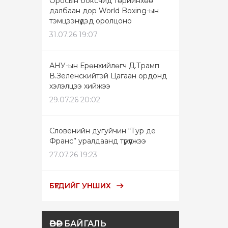
Оросын боксчид төрийнхөө
далбаан дор World Boxing-ын
тэмцээнүүдэд оролцоно
31.07.26 19:07
АНУ-ын Ерөнхийлөгч Д.Трамп
В.Зеленскийтэй Цагаан ордонд
хэлэлцээ хийжээ
29.07.26 20:02
Словенийн дугуйчин “Тур де
Франс” уралдаанд түрүүлжээ
27.07.26 19:23
БҮГДИЙГ УНШИХ
ӨВӨР БАЙГАЛЬ