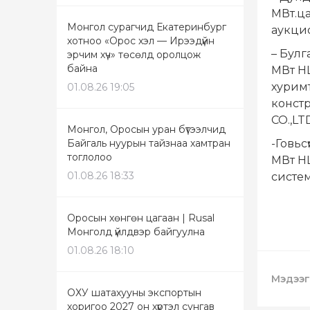
МВт.ц
Монгол сурагчид Екатеринбург
аукци
хотноо «Орос хэл — Ирээдүйн
– Булг
эрчим хүч» төсөлд оролцож
байна
МВт НЦ
хурим
01.08.26 19:05
конст
CO.,LT
Монгол, Оросын уран бүтээлчид
Байгаль нуурын тайзнаа хамтран
-Говьс
тоглолоо
МВт НЦ
01.08.26 18:33
систем
Оросын хөнгөн цагаан | Rusal
Монголд үйлдвэр байгуулна
01.08.26 18:10
Мэдээг
ОХУ шатахууны экспортын
хоригоо 2027 он хүртэл сунгав