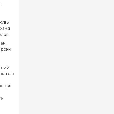
н
хувь
нханд
улав.
ан,
ирсэн
үчний
х зээл
элцэл
нэ