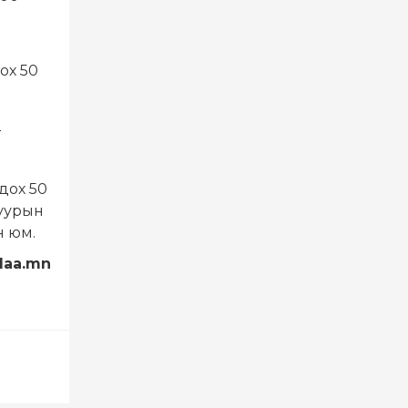
ох 50
T
дох 50
луурын
н юм.
daa.mn