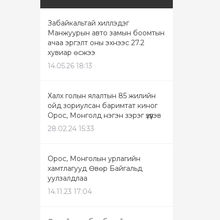
Забайкальтай хиллэдэг
Манжуурын авто замын боомтын
ачаа эргэлт оны эхнээс 27.2
хувиар өсжээ
14.05.26 18:13
Халх голын ялалтын 85 жилийн
ойд зориулсан баримтат киног
Орос, Монголд нэгэн зэрэг үзүүлэв
28.02.24 15:33
Орос, Монголын урлагийн
хамтлагууд Өвөр Байгальд
уулзалдлаа
14.11.23 17:04