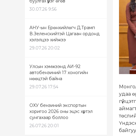
буулгах үүрэг өгөв
30.07.26 9:56
АНУ-ын Ерөнхийлөгч Д.Трамп
В.Зеленскийтэй Цагаан ордонд
хэлэлцээ хийжээ
29.07.26 20:02
Улсын хэмжээнд АИ-92
автобензиний 17 хоногийн
нөөцтэй байна
Монгол
29.07.26 17:54
удаа ө
гүйцэт
ОХУ бензиний экспортын
аймагт
хоригоо 2026 оны эцэс хүртэл
төсли
сунгахаар боллоо
Үндэсн
26.07.26 20:01
байгуу