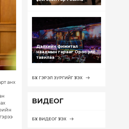
Дэлхийн фижитал
наадмын гарааг Орос улс
тавилаа
БҮХ ГЭРЭЛ ЗУРГИЙГ ҮЗЭХ
рт анх
ан
ВИДЕОГ
ах
ерийн
гэрээ
БҮХ ВИДЕОГ ҮЗЭХ