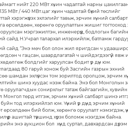
аймагт нийт 220 МВт хүчин чадалтай нарны цахилгаа
 135 МВт / 440 МВт.цаг хүчин чадалтай бүхий төслийг
тай хэрэгжүүлэх эхлэлийг тавьж, эрчим хүчний салбарт
а өрсөлдөөн, хөрөнгө оруулалтын жишиг тогтооход 
оруулсан мэргэжилтэн, инженерүүд, бодлогын багий
й сайд Н.Учрал талархал илэрхийлж, батламж гарду
й сайд “Энэ мөч бол олон жил яригдсан ч удааширс
өгдсөн ч гацсан, шаардлагатай ч шийдэгдээгүй явж 
хөдөлгөж болдгийг харуулсан бодит үр дүн юм.
лагдаад 80 гаруй хонож буй Засгийн газрын эхний
өө шамдан эхлүүлсэн том зорилтод оролцож, эрчим х
тийн шинэ хуудас нээж байна. Энэ бол Монголын за
ө оруулагчдын сонирхлыг татаж байгаагийн, хувийн
 Монгол төрд итгэж, эрчим хүчний салбарт шинэ итг
 буйн тод илэрхийлэл юм. Үүний үр дүнд эрчим хүчний
т өрсөлдөөн бий болж, хөрөнгө оруулалт нэмэгдэж, ү
илүү үр ашигтай түвшинд хүрэх боломж нээгдэж байна.
ийн энэ аукцион бол хүнд суртал, давхардсан дүрэм