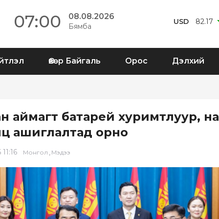
07:00
08.08.2026
USD
82.17
Бямба
йтлэл
Өвөр Байгаль
Орос
Дэлхий
ан аймагт батарей хуримтлуур, н
нц ашиглалтад орно
 11:16
,
Монгол
Мэдээ