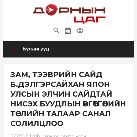
Булангууд
ЗАМ, ТЭЭВРИЙН САЙД
Б.ДЭЛГЭРСАЙХАН ЯПОН
УЛСЫН ЭЛЧИН САЙДТАЙ
НИСЭХ БУУДЛЫН ӨРГӨТГӨЛИЙН
ТӨСЛИЙН ТАЛААР САНАЛ
СОЛИЛЦЛОО
02.07.26 11:08
,
,
Монгол
Мэдээ
Япон