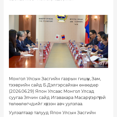
Монгол Улсын Засгийн газрын гишүүн, Зам,
тээврийн сайд Б.Дэлгэрсайхан өнөөдөр
(2026.06.29) Япон Улсаас Монгол Улсад
суугаа Элчин сайд Игавахара Масарү тэргүүтэй
төлөөлөгчдийг хүлээн авч уулзлаа.
Уулзалтаар талууд Япон Улсын Засгийн