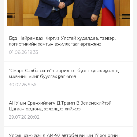
Бүгд Найрамдах Киргиз Улстай худалдаа, тээвэр,
логистикийн хамтын ажиллагааг өргөжүүлнэ
01.08.26 19:35
“Смарт Сэлбэ сити”-г зорилтот бүлэгт хүргэх хүрээнд
м.кв-ийн үнийг буулгах үүрэг өгөв
30.07.26 9:56
АНУ-ын Ерөнхийлөгч Д.Трамп В.Зеленскийтэй
Цагаан ордонд хэлэлцээ хийжээ
29.07.26 20:02
Улсын хэмжээнд АИ-92 автобензиний 17 хоногийн