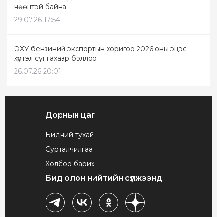
нөөцтэй байна
29.07.26 17:54
ОХУ бензиний экспортын хоригоо 2026 оны эцэс
хүртэл сунгахаар боллоо
26.07.26 20:01
Дорнын цаг
Бидний тухай
Сурталчилгаа
Холбоо барих
Бид олон нийтийн сүлжээнд