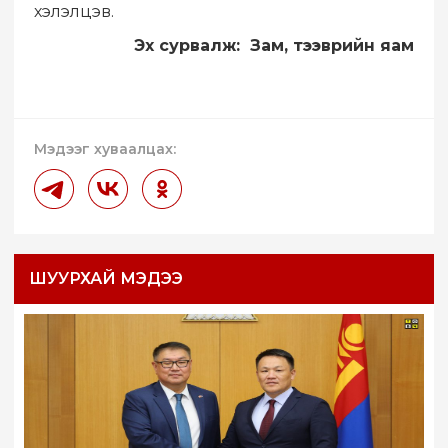
хэлэлцэв.
Эх сурвалж: Зам, тээврийн яам
Мэдээг хуваалцах:
ШУУРХАЙ МЭДЭЭ