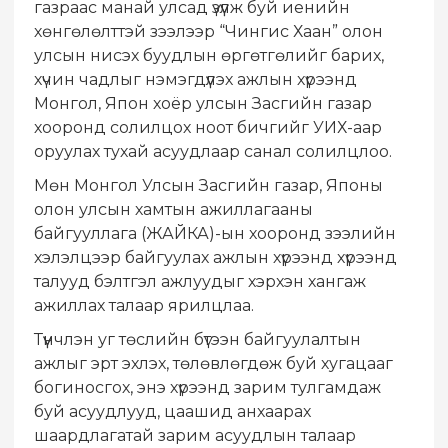
газраас манай улсад үзүүлж буй иенийн
хөнгөлөлттэй зээлээр “Чингис Хаан” олон
улсын нисэх буудлын өргөтгөлийг барих,
хүчин чадлыг нэмэгдүүлэх ажлын хүрээнд
Монгол, Япон хоёр улсын Засгийн газар
хооронд солилцох ноот бичгийг УИХ-аар
оруулах тухай асуудлаар санал солилцлоо.
Мөн Монгол Улсын Засгийн газар, Японы
олон улсын хамтын ажиллагааны
байгууллага (ЖАЙКА)-ын хооронд зээлийн
хэлэлцээр байгуулах ажлын хүрээнд хүрээнд
талууд бэлтгэл ажлуудыг хэрхэн хангаж
ажиллах талаар ярилцлаа.
Түүнчлэн уг төслийн бүтээн байгуулалтын
ажлыг эрт эхлэх, төлөвлөгдөж буй хугацааг
богиносгох, энэ хүрээнд зарим тулгамдаж
буй асуудлууд, цаашид анхаарах
шаардлагатай зарим асуудлын талаар