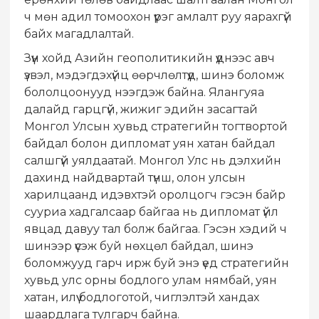
ч мөн адил томоохон үүрэг амлалт руу яарахгүй
байх магадлалтай.
Зүүн хойд Азийн геополитикийн үүднээс авч
үзвэл, мэдэгдэхүйц өөрчлөлтүүд, шинэ боломж
бололцоонууд нээгдэж байна. Ялангуяа
далайд гарцгүй, жижиг эдийн засагтай
Монгол Улсын хувьд стратегийн тогтвортой
байдал болон дипломат уян хатан байдал
салшгүй уялдаатай. Монгол Улс нь дэлхийн
дахинд найдвартай түнш, олон улсын
харилцаанд идэвхтэй оролцогч гэсэн байр
сууриа хадгалсаар байгаа нь дипломат үйл
явцад давуу тал болж байгаа. Гэсэн хэдий ч
шинээр үүсэж буй нөхцөл байдал, шинэ
боломжууд гарч ирж буй энэ үед стратегийн
хувьд улс орны бодлого улам нямбай, уян
хатан, илүү бодлоготой, чиглэлтэй хандах
шаардлага тулгарч байна.