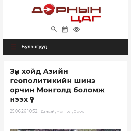
Булангууд
Зүүн хойд Азийн
геополитикийн шинэ
орчин Монголд боломж
нээх үү?
25.06.26 10:32
,
,
Дэлхий
Монгол
Орос