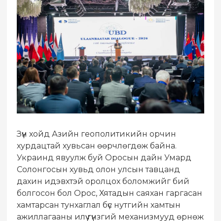
Зүүн хойд Азийн геополитикийн орчин
хурдацтай хувьсан өөрчлөгдөж байна.
Украинд явуулж буй Оросын дайн Умард
Солонгосын хувьд олон улсын тавцанд
дахин идэвхтэй оролцох боломжийг бий
болгосон бол Орос, Хятадын саяхан гаргасан
хамтарсан тунхаглал бүс нутгийн хамтын
ажиллагааны илүү гүнзгий механизмууд өрнөж