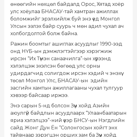
өнөөгийн нөхцөл байдалд Орос, Хятад хоёр
улс хоёулаа БНАСАУ-тай хамтран ажиллах
боломжийг эрэлхийлж буй энэ үед Монгол
Улсын эзлэх байр суурь ч мөн адил чухал ач
холбогдолтой болж байна.
Ражин боомтыг ашиглах асуудлыг 1990-ээд
онд НҮБ-ын дэмжлэгтэйгээр хэрэгжиж
ирсэн “Их Түмэн санаачилга”-ын хүрээнд
хэлэлцэж эхэлсэн бөгөөд улс орны
удирдагчид солигдож ирсэн хэдий ч энэхүү
төсөл Монгол Улс, БНАСАУ-ын эдийн
засгийн хамтын ажиллагааны чухал тулгуур
хэвээр байсаар иржээ.
Энэ сарын 5-нд болсон Зүүн хойд Азийн
аюулгүй байдлын асуудлаарх “Улаанбаатарын
яриа хэлэлцээ”-ний үеэр БНСУ-ын Нэгдлийн
сайд Жонг Дун Ён “Солонгосын хойгт энх
тайвнаар зэрэгцэн орших зам ба Зүүн хойд