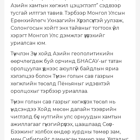
Азийн хамтын хөгжил цэцэглэлт” сэдвээр
тусгай илтгэл тавив. Тэрбээр Монгол Улсын
Ерөнхийлөгч Ухнаагийн Хүрэлсүхтэй уулзаж,
Солонгосын хойгт энх тайвныг тогтоох үйл
хэрэгт Монгол Улс дэмжлэг үзүүлэхийг
уриалсан юм.
Түүнчлэн Зүүн хойд Азийн геополитикийн
өөрчлөгдөж буй орчинд БНАСАУ-ыг татан
оролцуулах үүднээс аюулгүй байдлын яриа
хэлэлцээ болон Түмэн голын сав газрын
хөгжлийн төсөлд Пёньяныг идэвхтэй
оролцохыг тэрбээр уриаллаа.
Түмэн голын сав газрыг хөгжүүлэх төсөл нь
үндсэндээ Хойд мөсөн далайн тээврийн
чиглэлд бүс нутгийн улс орнуудын хамтын
ажиллагааг гүнзгийрүүлэх, цаашлаад Сөүл-
Бээжинг холбох өндөр хурдны төмөр зам,
мөн Сибирийг дамнасан төмөр зам, Хятадыг