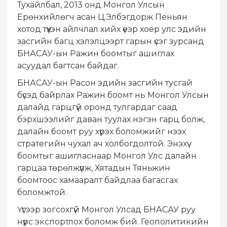
Тухайлбал, 2013 онд Монгол Улсын
Ерөнхийлөгч асан Ц.Элбэгдорж Пёньян
хотод түүхэн айлчлал хийх үеэр хоёр улс эдийн
засгийн багц хэлэлцээрт гарын үсэг зурсанд
БНАСАУ-ын Ражин боомтыг ашиглах
асуудал багтсан байдаг.
БНАСАУ-ын Расон эдийн засгийн тусгай
бүсэд байрлах Ражин боомт нь Монгол Улсын
далайд гарцгүй оронд тулгардаг саад
бэрхшээлийг даван туулах нэгэн гарц болж,
далайн боомт руу хүрэх боломжийг нээх
стратегийн чухал ач холбогдолтой. Энэхүү
боомтыг ашигласнаар Монгол Улс далайн
гарцаа төрөлжүүлж, Хятадын Тяньжин
боомтоос хамааралт байдлаа багасгах
боломжтой.
Үүгээр зогсохгүй Монгол Улсад БНАСАУ руу
нүүрс экспортлох боломж бий. Геополитикийн