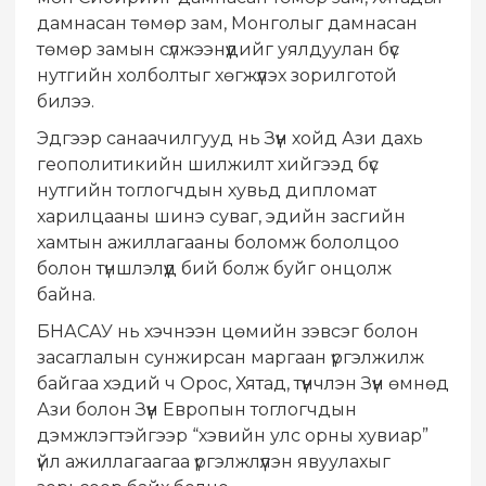
дамнасан төмөр зам, Монголыг дамнасан
төмөр замын сүлжээнүүдийг уялдуулан бүс
нутгийн холболтыг хөгжүүлэх зорилготой
билээ.
Эдгээр cанаачилгууд нь Зүүн хойд Ази дахь
геополитикийн шилжилт хийгээд бүс
нутгийн тоглогчдын хувьд дипломат
харилцааны шинэ суваг, эдийн засгийн
хамтын ажиллагааны боломж бололцоо
болон түншлэлүүд бий болж буйг онцолж
байна.
БНАСАУ нь хэчнээн цөмийн зэвсэг болон
засаглалын сунжирсан маргаан үргэлжилж
байгаа хэдий ч Орос, Хятад, түүнчлэн Зүүн өмнөд
Ази болон Зүүн Европын тоглогчдын
дэмжлэгтэйгээр “хэвийн улс орны хувиар”
үйл ажиллагаагаа үргэлжлүүлэн явуулахыг