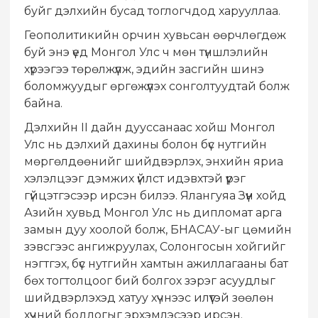
буйг дэлхийн бусад тоглогчдод харууллаа.
Геополитикийн орчин хувьсан өөрчлөгдөж
буй энэ үед Монгол Улс ч мөн түншлэлийн
хүрээгээ төрөлжүүлж, эдийн засгийн шинэ
боломжуудыг өргөжүүлэх сонголтуудтай болж
байна.
Дэлхийн II дайн дууссанаас хойш Монгол
Улс нь дэлхий дахины болон бүс нутгийн
мөргөлдөөнийг шийдвэрлэх, энхийн яриа
хэлэлцээг дэмжих үйлст идэвхтэй үүрэг
гүйцэтгэсээр ирсэн билээ. Ялангуяа Зүүн хойд
Азийн хувьд Монгол Улс нь дипломат арга
замын дуу хоолой болж, БНАСАУ-ыг цөмийн
зэвсгээс ангижруулах, Солонгосын хойгийг
нэгтгэх, бүс нутгийн хамтын ажиллагааны бат
бөх тогтолцоог бий болгох зэрэг асуудлыг
шийдвэрлэхэд хатуу хүчнээс илүүтэй зөөлөн
хүчний бодлогыг эрхэмлэсээр ирсэн.