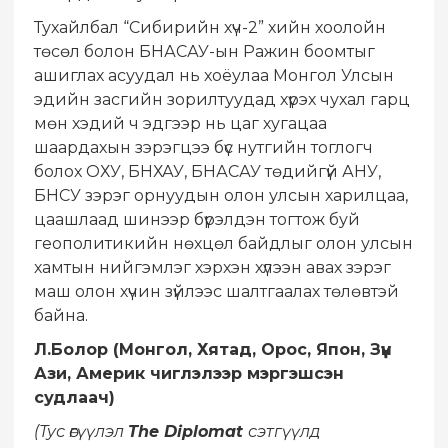
Тухайлбал “Сибирийн хүч-2” хийн хоолойн
төсөл болон БНАСАУ-ын Ражин боомтыг
ашиглах асуудал нь хоёулаа Монгол Улсын
эдийн засгийн зорилтуудад хүрэх чухал гарц
мөн хэдий ч эдгээр нь цаг хугацаа
шаардахын зэрэгцээ бүс нутгийн тоглогч
болох ОХУ, БНХАУ, БНАСАУ төдийгүй АНУ,
БНСУ зэрэг орнуудын олон улсын харилцаа,
цаашлаад шинээр бүрэлдэн тогтож буй
геополитикийн нөхцөл байдлыг олон улсын
хамтын нийгэмлэг хэрхэн хүлээн авах зэрэг
маш олон хүчин зүйлээс шалтгаалах төлөвтэй
байна.
Л.Болор (Монгол, Хятад, Орос, Япон, Зүүн
Ази, Америк чиглэлээр мэргэшсэн
судлаач)
(Тус өгүүлэл
The Diplomat
сэтгүүлд