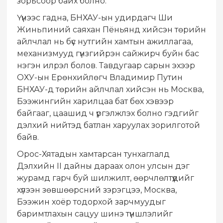
зорьсоор байх болно.
Үүнээс гадна, БНХАУ-ын удирдагч Ши
Жиньпиний саяхан Пёньянд хийсэн төрийн
айлчлал нь бүс нутгийн хамтын ажиллагаа,
механизмууд гүнзгийрэн сайжирч буйн бас
нэгэн илрэл болов. Тавдугаар сарын эхээр
ОХУ-ын Ерөнхийлөгч Владимир Путин
БНХАУ-д төрийн айлчлал хийсэн нь Москва,
Бээжингийн харилцаа бат бөх хэвээр
байгааг, цаашид ч үргэлжлэх болно гэдгийг
дэлхий нийтэд батлан харуулах зорилготой
байв.
Орос-Хятадын хамтарсан тунхаглалд
Дэлхийн II дайны дараах олон улсын дэг
журамд гарч буй шилжилт, өөрчлөлтүүдийг
хүлээн зөвшөөрсний зэрэгцээ, Москва,
Бээжин хоёр тодорхой зарчмуудыг
баримтлахын сацуу шинэ түншлэлийг