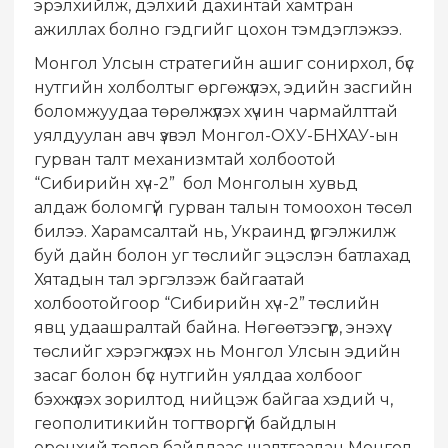
эрэлхийлж, дэлхий дахинтай хамтран
ажиллах болно гэдгийг цохон тэмдэглэжээ.
Монгол Улсын стратегийн ашиг сонирхол, бүс
нутгийн холболтыг өргөжүүлэх, эдийн засгийн
боломжуудаа төрөлжүүлэх хүчин чармайлттай
уялдуулан авч үзвэл Мoнгол-ОXУ-БНХАУ-ын
гурван талт механизмтай холбоотой
“Сибирийн хүч-2” бол Монголын хувьд
алдаж боломгүй гурван талын томоохон төсөл
билээ. Харамсалтай нь, Украинд үргэлжилж
буй дайн болон уг төслийг эцэслэн батлахад
Хятадын тал эргэлзэж байгаатай
холбоотойгоор “Сибирийн хүч-2” төслийн
явц удаашралтай байна. Нөгөөтээгүүр, энэхүү
төслийг хэрэгжүүлэх нь Монгол Улсын эдийн
засаг болон бүс нутгийн уялдаа холбоог
бэхжүүлэх зорилтод нийцэж байгаа хэдий ч,
геополитикийн тогтворгүй байдлын
ерөнхий төлөв байдлаас шалтгаалан Мoнгол