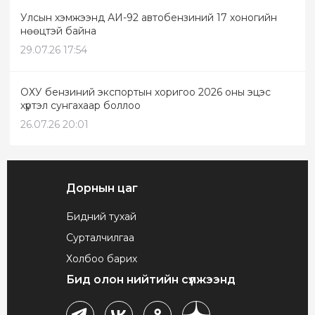
Улсын хэмжээнд АИ-92 автобензиний 17 хоногийн
нөөцтэй байна
29.07.26 17:54
ОХУ бензиний экспортын хоригоо 2026 оны эцэс
хүртэл сунгахаар боллоо
26.07.26 20:01
Дорнын цаг
Бидний тухай
Сурталчилгаа
Холбоо барих
Бид олон нийтийн сүлжээнд