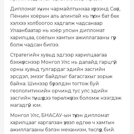
Дипломат хүчин чармайлтынхаа хүрээнд Сөүл,
Пёньян хоёрын аль алинтай нь түүхэн бат бөх
хэлхээ холбоогоо хадгалж чадсанаар
Улаанбаатар нь хоёр улсын дипломат
харилцаа, соёлын хамтын ажиллагааны гүүр
болж чадсан билээ.
Стратегийн хувьд эдгээр харилцаагаа
бэхжүүлснээр Монгол Улс нь далайд гарцгүй
орны хувьд тулгардаг эдийн засгийн
эрсдэл, эмзэг байдлыг багасгахыг зорьж
байна. Шинээр бүрэлдэн тогтож буй
геополитикийн орчинд тус улс эдийн
засгийн түншүүдээ төрөлжүүлэх боломж нээгдэж
магадгүй юм.
Монгол Улс, БНАСАУ-ын түүхэн дипломат
харилцааг харгалзан үзвэл өдгөө ч хамтын
ажиллагааны бэлэн механизм, төслүүд бий.