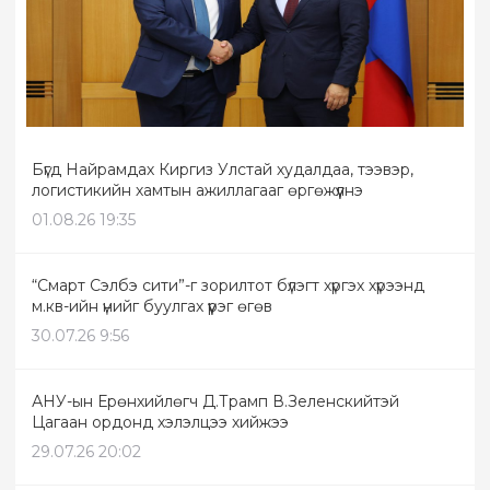
Бүгд Найрамдах Киргиз Улстай худалдаа, тээвэр,
логистикийн хамтын ажиллагааг өргөжүүлнэ
01.08.26 19:35
“Смарт Сэлбэ сити”-г зорилтот бүлэгт хүргэх хүрээнд
м.кв-ийн үнийг буулгах үүрэг өгөв
30.07.26 9:56
АНУ-ын Ерөнхийлөгч Д.Трамп В.Зеленскийтэй
Цагаан ордонд хэлэлцээ хийжээ
29.07.26 20:02