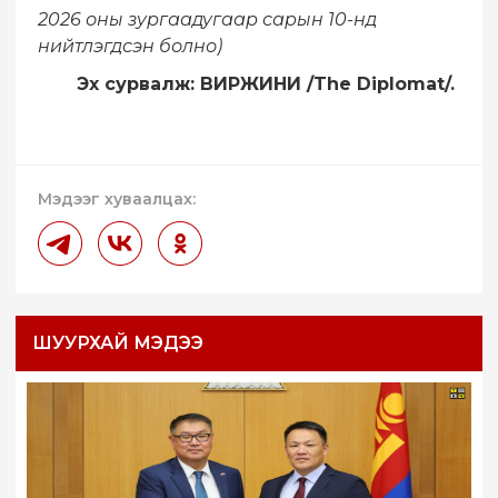
2026 оны зургаадугаар сарын 10-нд
нийтлэгдсэн болно)
Эх сурвалж:
ВИРЖИНИ
/The Diplomat/.
Мэдээг хуваалцах:
ШУУРХАЙ МЭДЭЭ