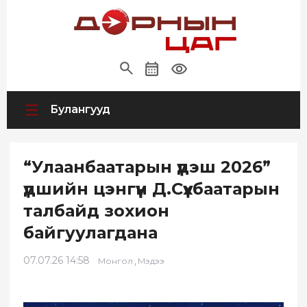
Булангууд
“Улаанбаатарын үдэш 2026”
үдшийн цэнгүүн Д.Сүхбаатарын
талбайд зохион
байгуулагдана
07.07.26 14:58
,
Монгол
Мэдээ