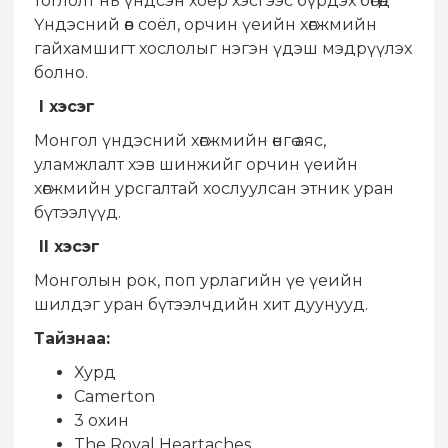
тоглолт нь үндсэн хоёр хэсгээс бүрдэх бөгөөд
Үндэсний өв соёл, орчин үеийн хөгжмийн
гайхамшигт хослолыг нэгэн үдэш мэдрүүлэх
болно.
I хэсэг
Монгол үндэсний хөгжмийн өнгө аяс,
уламжлалт хэв шинжийг орчин үеийн
хөгжмийн урсгалтай хослуулсан этник уран
бүтээлүүд.
II хэсэг
Монголын рок, поп урлагийн үе үеийн
шилдэг уран бүтээлчдийн хит дуунууд.
Тайзнаа:
Хурд
Camerton
3 охин
The Royal Heartaches