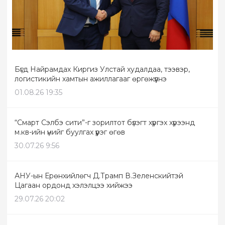
Бүгд Найрамдах Киргиз Улстай худалдаа, тээвэр,
логистикийн хамтын ажиллагааг өргөжүүлнэ
01.08.26 19:35
“Смарт Сэлбэ сити”-г зорилтот бүлэгт хүргэх хүрээнд
м.кв-ийн үнийг буулгах үүрэг өгөв
30.07.26 9:56
АНУ-ын Ерөнхийлөгч Д.Трамп В.Зеленскийтэй
Цагаан ордонд хэлэлцээ хийжээ
29.07.26 20:02