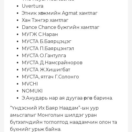
Uvertura
Этник хөгжмийн Agmat хамтлаг
Хан Тэнгэр хамтлаг
Dance Chance бүжгийн хамтлаг
МУГЖ С.Наран
МУСТА Б.Баярцэцэг
МУСТА П.Баярцэнгэл
МУСТА О.Гантулга
МУСТА Д.Намсрайноров
МУСТА Ж.Хишигбат
МУСТА, ятгач Г.Солонго
MVCHI
NOMUKI
Э.Анударь нар ая дуугаа өргөн барина.
“Үндэсний Их Баяр Наадам”-ын уур
амьсгалыг Монголын шилдэг уран
бүтээлчдийн тоглолтод наадамчин олон та
бүхнийг урьж байна.