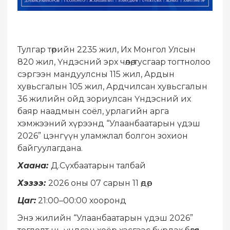
Тулгар төрийн 2235 жил, Их Монгол Улсын
820 жил, Үндэсний эрх чөлөө, тусгаар тогтнолоо
сэргээн мандуулсны 115 жил, Ардын
хувьсгалын 105 жил, Ардчилсан хувьсгалын
36 жилийн ойд зориулсан Үндэсний их
баяр наадмын соёл, урлагийн арга
хэмжээний хүрээнд “Улаанбаатарын үдэш
2026” цэнгүүн уламжлал болгон зохион
байгуулагдана.
Хаана:
Д.Сүхбаатарын талбай
Хэзээ:
2026 оны 07 сарын 11 өдөр
Цаг:
21:00–00:00 хооронд
Энэ жилийн “Улаанбаатарын үдэш 2026”