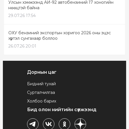
Улсын хэмжээнд АИ-92 автобензиний 17 хоногийн
нөөцтэй байна
29.07.26 17:54
ОХУ бензиний экспортын хоригоо 2026 оны эцэс
хүртэл сунгахаар боллоо
26.07.26 20:01
Дорнын цаг
Бидний тухай
Сурталчилгаа
Холбоо барих
Бид олон нийтийн сүлжээнд