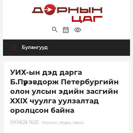
Булангууд
УИХ-ын дэд дарга
Б.Пүрэвдорж Петербургийн
олон улсын эдийн засгийн
XXIX чуулга уулзалтад
оролцсон байна
09.06.26 16:22
,
,
Монгол
Мэдээ
Орос