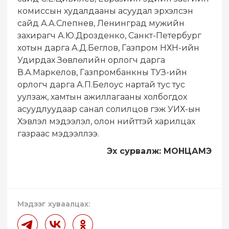
комиссын худалдааны асуудал эрхэлсэн
сайд А.А.Слепнев, Ленинград мужийн
захирагч А.Ю.Дрозденко, Санкт-Петербург
хотын дарга А.Д.Беглов, Газпром НХН-ийн
Удирдах Зөвлөлийн орлогч дарга
В.А.Маркелов, Газпромбанкны ТУЗ-ийн
орлогч дарга А.П.Белоус нартай тус тус
уулзаж, хамтын ажиллагааны холбогдох
асуудлуудаар санал солилцов гэж УИХ-ын
Хэвлэл мэдээлэл, олон нийттэй харилцах
газраас мэдээллээ.
Эх сурвалж: МОНЦАМЭ
Мэдээг хуваалцах: