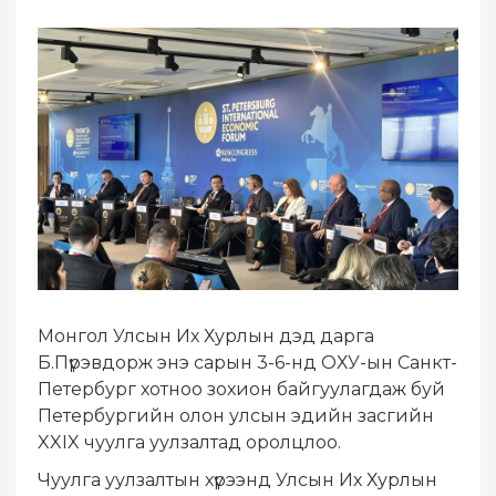
Монгол Улсын Их Хурлын дэд дарга
Б.Пүрэвдорж энэ сарын 3-6-нд ОХУ-ын Санкт-
Петербург хотноо зохион байгуулагдаж буй
Петербургийн олон улсын эдийн засгийн
XXIX чуулга уулзалтад оролцлоо.
Чуулга уулзалтын хүрээнд Улсын Их Хурлын