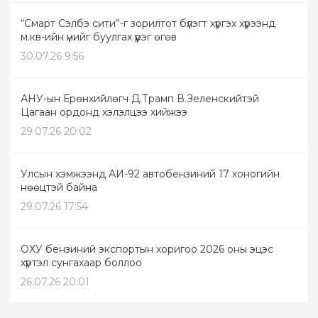
“Смарт Сэлбэ сити”-г зорилтот бүлэгт хүргэх хүрээнд
м.кв-ийн үнийг буулгах үүрэг өгөв
30.07.26 9:56
АНУ-ын Ерөнхийлөгч Д.Трамп В.Зеленскийтэй
Цагаан ордонд хэлэлцээ хийжээ
29.07.26 20:02
Улсын хэмжээнд АИ-92 автобензиний 17 хоногийн
нөөцтэй байна
29.07.26 17:54
ОХУ бензиний экспортын хоригоо 2026 оны эцэс
хүртэл сунгахаар боллоо
26.07.26 20:01