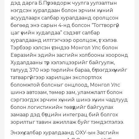
дэд дарга Б.Пүрэвдорж чуулга уулзалтын
нэгдсэн хуралдаан болон эрчим хүчний
асуудлаарх салбар хуралдаанд оролцсон
бөгөөд энэ сарын 4-нд болсон “Тогтворгүй
цаг үеийн худалдаа” сэдэвт салбар
хуралдаанд илтгэгчээр оролцож, үг хэлэв.
Тэрбээр хэлсэн үгэндээ Монгол Улс болон
Евразийн эдийн засгийн холбооны хооронд
Худалдааны түр хэлэлцээрийг байгуулж,
талууд 370 нэр төрлийн бараа, бүтээгдэхүүнийг
татваргүйгээр харилцан экспортлох
боломжтой болсныг онцлоод, Монгол Улс
шинэ автозам, төмөр зам, уламжлалт болон
сэргээгдэх эрчим хүчний шинэ хүчин чадлууд
болон логистикийн төвүүдийг байгуулах
замаар дэд бүтцийн интеграц бий болгох
зорилтыг тавин ажиллаж буйг тэмдэглэлээ.
Энэхүү салбар хуралдаанд ОХУ-ын Засгийн