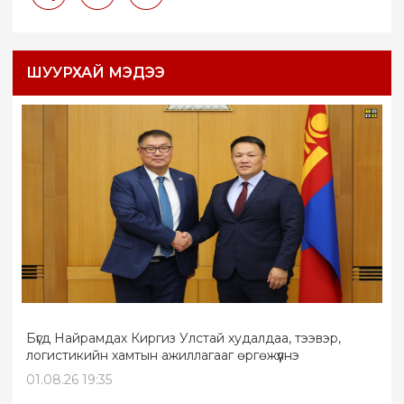
ШУУРХАЙ МЭДЭЭ
Бүгд Найрамдах Киргиз Улстай худалдаа, тээвэр,
логистикийн хамтын ажиллагааг өргөжүүлнэ
01.08.26 19:35