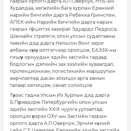
газрын орлогч дарга А.Л.Оверчук, НҮБ-ын
Худалдаа, хөгжлийн бага хурлын Ерөнхий
нарийн бичгийн дарга Ребекка Гринспен,
АПЕК-ийн Нарийн бичгийн дарга нарын
газрын гүйцэтгэх захирал Эдуардо Педроса,
Шанхайн стратеги, олон улсын судалгааны
төвийн дэд дарга Нельсон Вонг зэрэг
албаны хүмүүс илтгэгчээр оролцож, ЕАЭЗХ-ны
гишүүн орнуудын эдийн засгийн гадаад
бодлогын дэлхийн зах зээлийн хуваагдал,
протекционизм, логистикийн маршрутын
өөрчлөлтөд дасан зохицох арга замын
талаар хэлэлцэж, санал солилцов.
Түүнээс гадна Улсын Их Хурлын дэд дарга
Б.Пүрэвдорж Петербургийн олон улсын
эдийн засгийн XXIX чуулга уулзалтад
оролцох үеэрээ ОХУ-ын Засгийн газрын
орлогч дарга А.Л.Оверчук, Эрчим хүчний
сайд С.Е.Цивилев, Евразийн эдийн засгийн