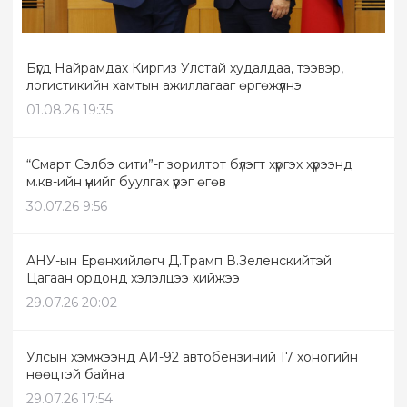
Бүгд Найрамдах Киргиз Улстай худалдаа, тээвэр,
логистикийн хамтын ажиллагааг өргөжүүлнэ
01.08.26 19:35
“Смарт Сэлбэ сити”-г зорилтот бүлэгт хүргэх хүрээнд
м.кв-ийн үнийг буулгах үүрэг өгөв
30.07.26 9:56
АНУ-ын Ерөнхийлөгч Д.Трамп В.Зеленскийтэй
Цагаан ордонд хэлэлцээ хийжээ
29.07.26 20:02
Улсын хэмжээнд АИ-92 автобензиний 17 хоногийн
нөөцтэй байна
29.07.26 17:54