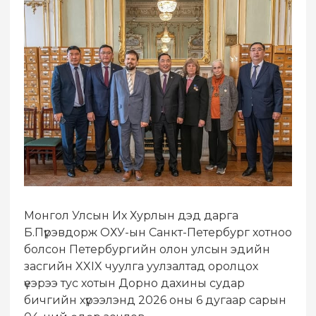
Монгол Улсын Их Хурлын дэд дарга
Б.Пүрэвдорж ОХУ-ын Санкт-Петербург хотноо
болсон Петербургийн олон улсын эдийн
засгийн XXIX чуулга уулзалтад оролцох
үеэрээ тус хотын Дорно дахины судар
бичгийн хүрээлэнд 2026 оны 6 дугаар сарын