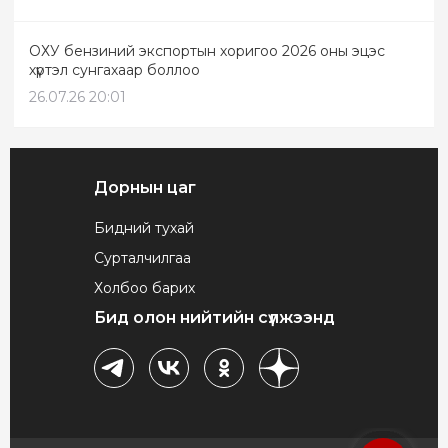
ОХУ бензиний экспортын хоригоо 2026 оны эцэс
хүртэл сунгахаар боллоо
26.07.26 20:01
Дорнын цаг
Бидний тухай
Сурталчилгаа
Холбоо барих
Бид олон нийтийн сүлжээнд