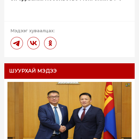
Мэдээг хуваалцах:
ШУУРХАЙ МЭДЭЭ