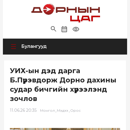
Булангууд
УИХ-ын дэд дарга
Б.Пүрэвдорж Дорно дахины
судар бичгийн хүрээлэнд
зочлов
11.06.26 20:35
,
,
Монгол
Мэдээ
Орос