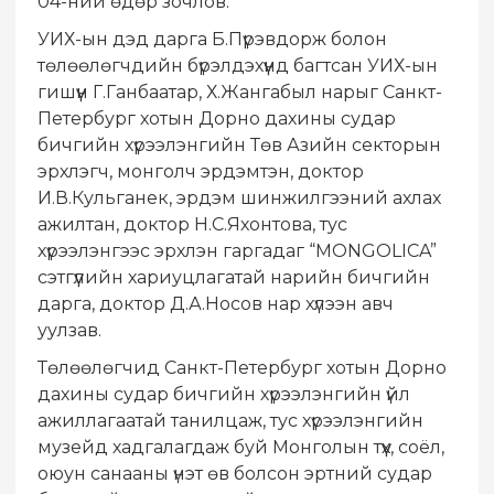
04-ний өдөр зочлов.
УИХ-ын дэд дарга Б.Пүрэвдорж болон
төлөөлөгчдийн бүрэлдэхүүнд багтсан УИХ-ын
гишүүн Г.Ганбаатар, Х.Жангабыл нарыг Санкт-
Петербург хотын Дорно дахины судар
бичгийн хүрээлэнгийн Төв Азийн секторын
эрхлэгч, монголч эрдэмтэн, доктор
И.В.Кульганек, эрдэм шинжилгээний ахлах
ажилтан, доктор Н.С.Яхонтова, тус
хүрээлэнгээс эрхлэн гаргадаг “MONGOLICA”
сэтгүүлийн хариуцлагатай нарийн бичгийн
дарга, доктор Д.А.Носов нар хүлээн авч
уулзав.
Төлөөлөгчид Санкт-Петербург хотын Дорно
дахины судар бичгийн хүрээлэнгийн үйл
ажиллагаатай танилцаж, тус хүрээлэнгийн
музейд хадгалагдаж буй Монголын түүх, соёл,
оюун санааны үнэт өв болсон эртний судар