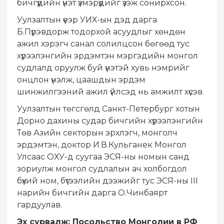
бичгүүдийн үнэт үзмэрүүдийг үзэж сонирхсон.
Уулзалтын үеэр УИХ-ын дэд дарга
Б.Пүрэвдорж тодорхой асуудлыг хөндөн
ажил хэрэгч санал солилцсон бөгөөд тус
хүрээлэнгийн эрдэмтэн мэргэдийн монгол
судлалд оруулж буй үнэтэй хувь нэмрийг
онцлон үнэлж, цаашдын эрдэм
шинжилгээний ажил үйлсэд нь амжилт хүсэв.
Уулзалтын төгсгөлд Санкт-Петербург хотын
Дорно дахины судар бичгийн хүрээлэнгийн
Төв Азийн секторын эрхлэгч, монголч
эрдэмтэн, доктор И.В.Кульганек Монгол
Улсаас ОХУ-д суугаа ЭСЯ-ны номын санд
зориулж монгол судлалын ач холбогдол
бүхий ном, бүтээлийн дээжийг тус ЭСЯ-ны III
нарийн бичгийн дарга О.Чинбаярт
гардуулав.
Эх сурвалж: Посольство Монголии в РФ