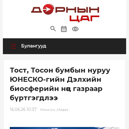
Булангууд
Тост, Тосон бумбын нуруу
ЮНЕСКО-гийн Дэлхийн
биосферийн нөөц газраар
бүртгэгдлээ
16.06.26 10:37
,
Монгол
Мэдээ