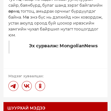
сайр, баянбүрд, булаг шанд зэрэг байгалийн
өвөрмөц тогтоц, амьдрах орчныг бүрдүүлдэг
байна. Мөн энэ бүс нь дэлхийд нэн ховордож,
устах аюулд ороод буй цоохор ирвэсийн
хамгийн чухал байршил нутагт тооцогддог
юм.
Эх сурвалж: MongolianNews
Мэдээг хуваалцах:
ШУУРХАЙ МЭДЭЭ