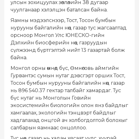
улсын зохицуулах зөвлөлийн 38 дугаар
чуулганаар хэлэлцэн баталсан байна.
Яамны мэдээлснээр, Тост, Тосон бумбын
нурууны байгалийн нөөц газар тус жагсаалтад
орсноор Монгол Улс ЮНЕСКО-гийн
Дэлхийн биосферийн нөөц газруудын
сүлжээнд бүртгэлтэй нийт 13 газартай болж
байна.
Монгол орны өмнөд бүс, Өмнөговь аймгийн
Гурвантэс сумын нутаг дэвсгэрт орших Тост,
Тосон бумбын нурууны байгалийн нөөц газар
нь 896 540.37 гектар талбайг хамардаг. Тус
бүс нутаг нь Монголын Говийн
экосистемийн биологийн олон янз байдлыг
хамгаалах, экологийн тэнцвэрт байдлыг
хадгалахад онцгой ач холбогдолтой болохыг
салбарын яамнаас онцоллоо.
Тус нөөц газар нь хадан хясаат уулс, хуурай