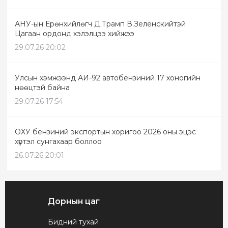
АНУ-ын Ерөнхийлөгч Д.Трамп В.Зеленскийтэй
Цагаан ордонд хэлэлцээ хийжээ
29.07.26 20:02
Улсын хэмжээнд АИ-92 автобензиний 17 хоногийн
нөөцтэй байна
29.07.26 17:54
ОХУ бензиний экспортын хоригоо 2026 оны эцэс
хүртэл сунгахаар боллоо
26.07.26 20:01
Дорнын цаг
Бидний тухай