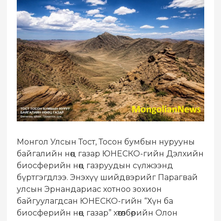
Монгол Улсын Тост, Тосон бумбын нурууны
байгалийн нөөц газар ЮНЕСКО-гийн Дэлхийн
биосферийн нөөц газруудын сүлжээнд
бүртгэгдлээ. Энэхүү шийдвэрийг Парагвай
улсын Эрнандариас хотноо зохион
байгуулагдсан ЮНЕСКО-гийн “Хүн ба
биосферийн нөөц газар” хөтөлбөрийн Олон