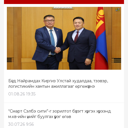
Бүгд Найрамдах Киргиз Улстай худалдаа, тээвэр,
логистикийн хамтын ажиллагааг өргөжүүлнэ
01.08.26 19:35
“Смарт Сэлбэ сити”-г зорилтот бүлэгт хүргэх хүрээнд
м.кв-ийн үнийг буулгах үүрэг өгөв
30.07.26 9:56