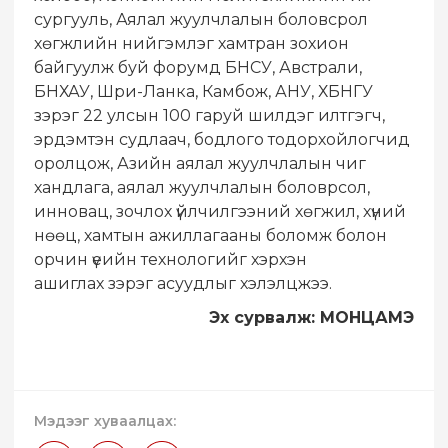
сургууль, Аялал жуулчлалын боловсрол
хөгжлийн нийгэмлэг хамтран зохион
байгуулж буй форумд БНСУ, Австрали,
БНХАУ, Шри-Ланка, Камбож, АНУ, ХБНГУ
зэрэг 22 улсын 100 гаруй шилдэг илтгэгч,
эрдэмтэн судлаач, бодлого тодорхойлогчид
оролцож, Азийн аялал жуулчлалын чиг
хандлага, аялал жуулчлалын боловрсол,
инновац, зочлох үйлчилгээний хөгжил, хүний
нөөц, хамтын ажиллагааны боломж болон
орчин үеийн технологийг хэрхэн
ашиглах зэрэг асуудлыг хэлэлцжээ.
Эх сурвалж: МОНЦАМЭ
Мэдээг хуваалцах: