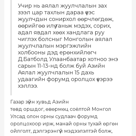
Учир нь аялал жуулчлалын зах
зээл цар тахлын дараа үеэс
жуулчдын сонирхол өөрчлөгдөж,
өөрийгөө илүү таньж мэдэх, сорих,
адал явдал хөөх хандлага руу
чиглэх болсныг Монголын аялал
жуулчлалын мэргэжлийн
холбооны дэд ерөнхийлөгч
Д.Батболд Улаанбаатар хотноо энэ
сарын 11-13-нд болж буй Азийн
Аялал жуулчлалын 15 дахь
удаагийн форумд оролцох үеэрээ
хэллээ.
Газар зүйн хувьд Азийн
төвд оршдог, өвөрмөц соёлтой Монгол
Улсад олон орны судлаач форумд
оролцохоор ирж, манай орны тухай өргөн
ойлголт, дэлгэрэнгүй мэдээлэлтэй болж,