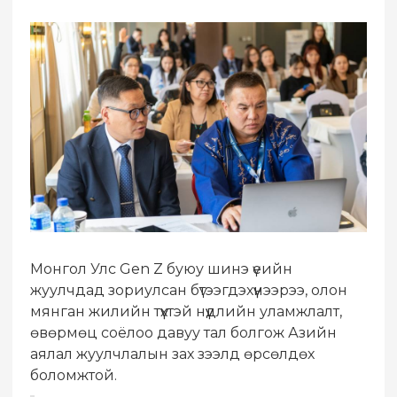
Монгол Улс Gen Z буюу шинэ үеийн
жуулчдад зориулсан бүтээгдэхүүнээрээ, олон
мянган жилийн түүхтэй нүүдлийн уламжлалт,
өвөрмөц соёлоо давуу тал болгож Азийн
аялал жуулчлалын зах зээлд өрсөлдөх
боломжтой.