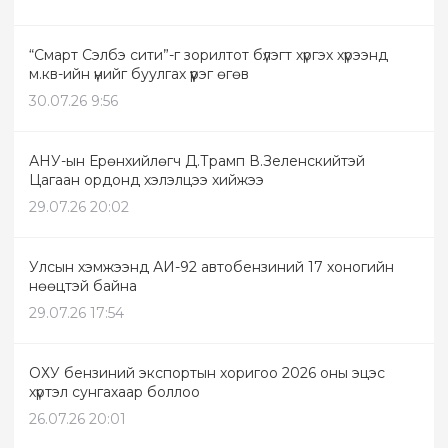
“Смарт Сэлбэ сити”-г зорилтот бүлэгт хүргэх хүрээнд
м.кв-ийн үнийг буулгах үүрэг өгөв
30.07.26 9:56
АНУ-ын Ерөнхийлөгч Д.Трамп В.Зеленскийтэй
Цагаан ордонд хэлэлцээ хийжээ
29.07.26 20:02
Улсын хэмжээнд АИ-92 автобензиний 17 хоногийн
нөөцтэй байна
29.07.26 17:54
ОХУ бензиний экспортын хоригоо 2026 оны эцэс
хүртэл сунгахаар боллоо
26.07.26 20:01